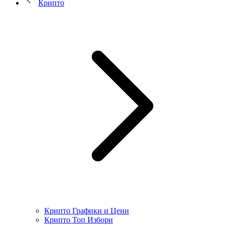
Крипто
Крипто Графики и Цени
Крипто Топ Избори