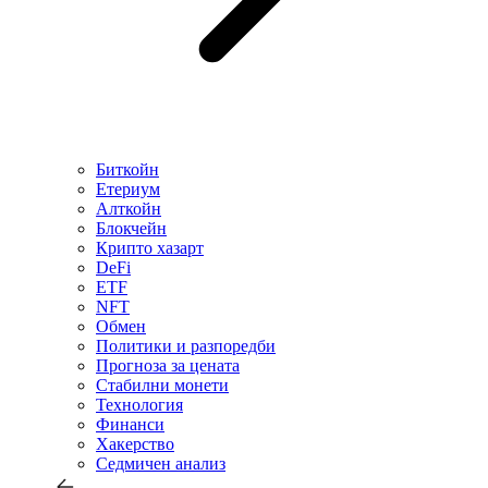
Биткойн
Етериум
Алткойн
Блокчейн
Крипто хазарт
DeFi
ETF
NFT
Обмен
Политики и разпоредби
Прогноза за цената
Стабилни монети
Технология
Финанси
Хакерство
Седмичен анализ