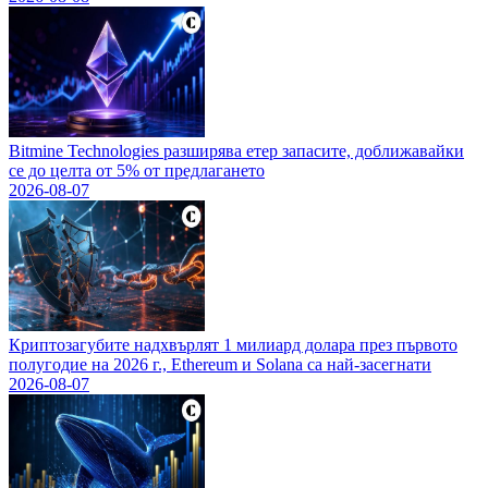
Bitmine Technologies разширява етер запасите, доближавайки
се до целта от 5% от предлагането
2026-08-07
Криптозагубите надхвърлят 1 милиард долара през първото
полугодие на 2026 г., Ethereum и Solana са най-засегнати
2026-08-07