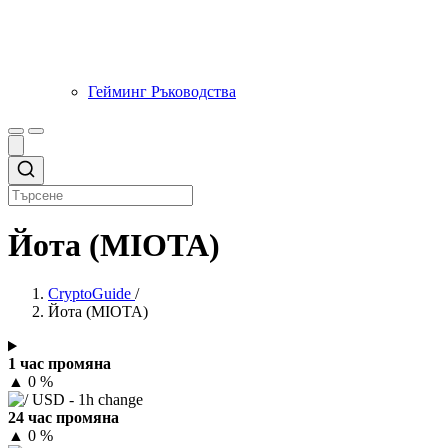
Гейминг Ръководства
Йота (MIOTA)
CryptoGuide
/
Йота (MIOTA)
1 час промяна
▲
0 %
24 час промяна
▲
0 %