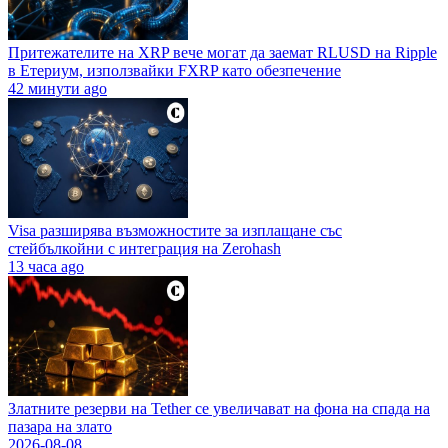
Притежателите на XRP вече могат да заемат RLUSD на Ripple
в Етериум, използвайки FXRP като обезпечение
42 минути ago
Visa разширява възможностите за изплащане със
стейбълкойни с интеграция на Zerohash
13 часа ago
Златните резерви на Tether се увеличават на фона на спада на
пазара на злато
2026-08-08