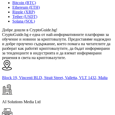
Bitcoin (BTC)
Ethereum (ETH)
Ripple (XRP)
Tether (USDT)
Solana (SOL)
Добре дошли в CryptoGuide.bg!
CryptoGuide.bg е една от най-информативните платформи за
обучение и новини за криптовалути. Предоставяме надеждно
и добре проучено съдържание, което помага на читателите да
разберат как работят криптовалутите, да бъдат информирани
за тенденциите в индустрията и да вземат информирани
решения в света на криптовалутите.
Block 19, Vincenti BLD, Strait Street, Valletta, VLT 1432, Malta
AI Solutions Media Ltd