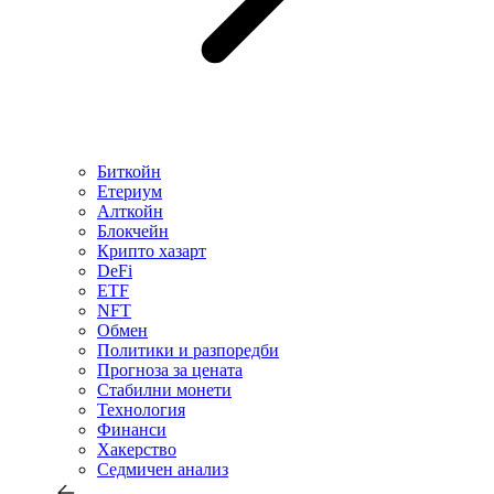
Биткойн
Етериум
Алткойн
Блокчейн
Крипто хазарт
DeFi
ETF
NFT
Обмен
Политики и разпоредби
Прогноза за цената
Стабилни монети
Технология
Финанси
Хакерство
Седмичен анализ