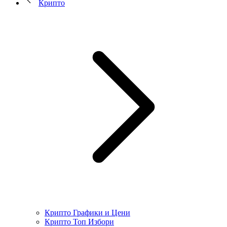
Крипто
Крипто Графики и Цени
Крипто Топ Избори