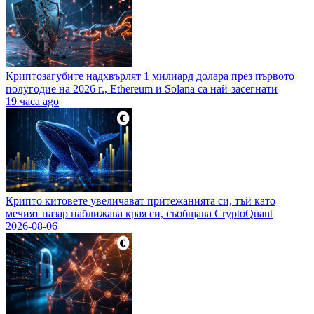
Криптозагубите надхвърлят 1 милиард долара през първото
полугодие на 2026 г., Ethereum и Solana са най-засегнати
19 часа ago
Крипто китовете увеличават притежанията си, тъй като
мечият пазар наближава края си, съобщава CryptoQuant
2026-08-06