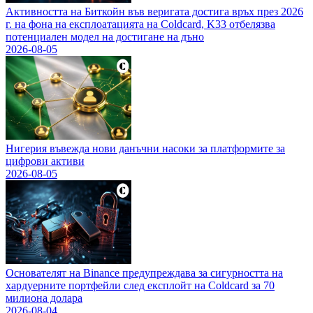
Активността на Биткойн във веригата достига връх през 2026
г. на фона на експлоатацията на Coldcard, K33 отбелязва
потенциален модел на достигане на дъно
2026-08-05
Нигерия въвежда нови данъчни насоки за платформите за
цифрови активи
2026-08-05
Основателят на Binance предупреждава за сигурността на
хардуерните портфейли след експлойт на Coldcard за 70
милиона долара
2026-08-04