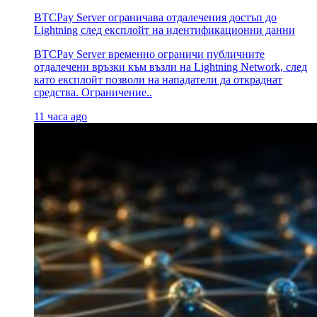
BTCPay Server ограничава отдалечения достъп до
Lightning след експлойт на идентификационни данни
BTCPay Server временно ограничи публичните
отдалечени връзки към възли на Lightning Network, след
като експлойт позволи на нападатели да откраднат
средства. Ограничение..
11 часа ago