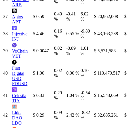
%
%
ARB
0.40
-0.41
6.02
37
$ 0.59
$ 20,962,008
$
Aptos
%
%
%
APT
0.16
-9.80
38
$ 4.46
0.55 %
$ 43,163,238
$
Injective
%
%
INJ
0.02
-0.89
1.61
39
$ 0.0047
$ 5,531,583
$
VeChain
%
%
%
VET
First
0.02
0.10
40
$ 1.00
0.00 %
$ 110,470,517
$
Digital
%
%
USD
FDUSD
0.29
-0.54
41
$ 0.33
1.04 %
$ 15,543,669
$
Celestia
%
%
TIA
0.09
-8.82
Lido
42
$ 0.29
2.42 %
$ 32,885,261
$
%
%
DAO
LDO