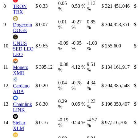
0.05
1.13
8
$ 0.33
0.53 %
$ 321,451,046
$
TRON
%
%
TRX
0.01
-0.27
0.85
9
$ 0.07
$ 304,953,351
$
Dogecoin
%
%
%
DOGE
-0.09
-0.95
-1.03
UNUS
10
$ 9.65
$ 255,600
$
%
%
%
SED LEO
LEO
-0.38
9.51
11
$ 395.12
4.12 %
$ 134,161,917
$
Monero
%
%
XMR
0.04
-0.78
4.34
12
$ 0.20
$ 204,385,548
$
Cardano
%
%
%
ADA
0.29
1.23
13
$ 8.30
0.05 %
$ 196,350,407
$
Chainlink
%
%
LINK
-0.19
-4.57
14
$ 0.16
0.54 %
$ 97,516,706
$
Stellar
%
%
XLM