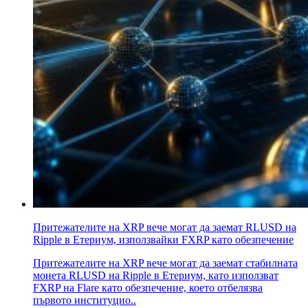
Притежателите на XRP вече могат да заемат RLUSD на
Ripple в Етериум, използвайки FXRP като обезпечение
Притежателите на XRP вече могат да заемат стабилната
монета RLUSD на Ripple в Етериум, като използват
FXRP на Flare като обезпечение, което отбелязва
първото институцио..