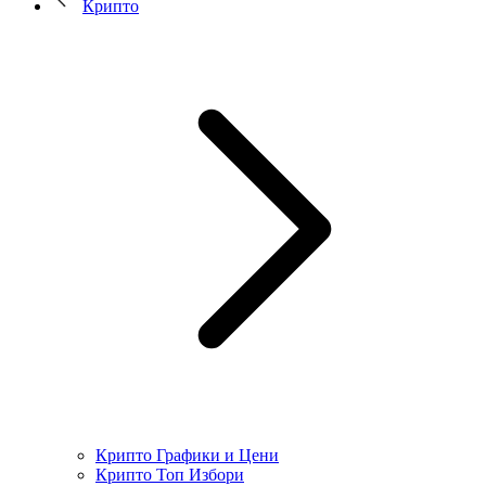
Крипто
Крипто Графики и Цени
Крипто Топ Избори