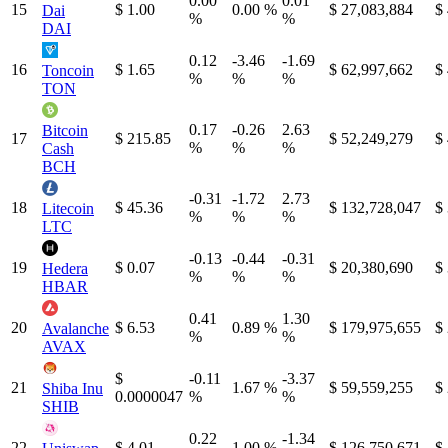
0.00
0.01
15
$ 1.00
0.00 %
$ 27,083,884
$
Dai
%
%
DAI
0.12
-3.46
-1.69
16
$ 1.65
$ 62,997,662
$
Toncoin
%
%
%
TON
0.17
-0.26
2.63
Bitcoin
17
$ 215.85
$ 52,249,279
$
%
%
%
Cash
BCH
-0.31
-1.72
2.73
18
$ 45.36
$ 132,728,047
$
Litecoin
%
%
%
LTC
-0.13
-0.44
-0.31
19
$ 0.07
$ 20,380,690
$
Hedera
%
%
%
HBAR
0.41
1.30
20
$ 6.53
0.89 %
$ 179,975,655
$
Avalanche
%
%
AVAX
$
-0.11
-3.37
21
1.67 %
$ 59,559,255
$
Shiba Inu
0.0000047
%
%
SHIB
0.22
-1.34
22
$ 4.01
1.00 %
$ 126,750,671
$