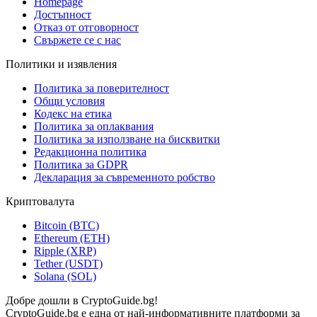
Homepage
Достъпност
Отказ от отговорност
Свържете се с нас
Политики и изявления
Политика за поверителност
Общи условия
Кодекс на етика
Политика за оплаквания
Политика за използване на бисквитки
Редакционна политика
Политика за GDPR
Декларация за съвременното робство
Криптовалута
Bitcoin (BTC)
Ethereum (ETH)
Ripple (XRP)
Tether (USDT)
Solana (SOL)
Добре дошли в CryptoGuide.bg!
CryptoGuide.bg е една от най-информативните платформи за