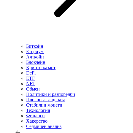
Биткойн
Етериум
Алткойн
Блокчейн
Крипто хазарт
DeFi
ETF
NFT
Обмен
Политики и разпоредби
Прогноза за цената
Стабилни монети
Технология
Финанси
Хакерство
Седмичен анализ