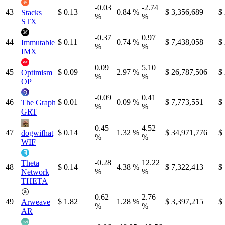
-0.03
-2.74
43
$ 0.13
0.84 %
$ 3,356,689
$
Stacks
%
%
STX
-0.37
0.97
44
$ 0.11
0.74 %
$ 7,438,058
$
Immutable
%
%
IMX
0.09
5.10
45
$ 0.09
2.97 %
$ 26,787,506
$
Optimism
%
%
OP
-0.09
0.41
46
$ 0.01
0.09 %
$ 7,773,551
$
The Graph
%
%
GRT
0.45
4.52
47
$ 0.14
1.32 %
$ 34,971,776
$
dogwifhat
%
%
WIF
-0.28
12.22
Theta
48
$ 0.14
4.38 %
$ 7,322,413
$
%
%
Network
THETA
0.62
2.76
49
$ 1.82
1.28 %
$ 3,397,215
$
Arweave
%
%
AR