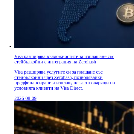
Visa разширява възможностите за изплащане със
стейбълкойни с интеграция на Zerohash
Visa разширява услугите си за плащане със
стейбълкойни чрез Zerohash, позволявайки
предфинансиране и изплащане за отговарящи на
условията клиенти на Visa Direct.
2026-08-09