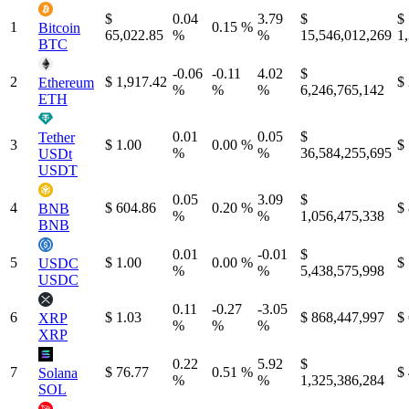
$
0.04
3.79
$
$
1
0.15 %
Bitcoin
65,022.85
%
%
15,546,012,269
1
BTC
-0.06
-0.11
4.02
$
2
$ 1,917.42
$
Ethereum
%
%
%
6,246,765,142
ETH
0.01
0.05
$
Tether
3
$ 1.00
0.00 %
$
%
%
36,584,255,695
USDt
USDT
0.05
3.09
$
4
$ 604.86
0.20 %
$
BNB
%
%
1,056,475,338
BNB
0.01
-0.01
$
5
$ 1.00
0.00 %
$
USDC
%
%
5,438,575,998
USDC
0.11
-0.27
-3.05
6
$ 1.03
$ 868,447,997
$
XRP
%
%
%
XRP
0.22
5.92
$
7
$ 76.77
0.51 %
$
Solana
%
%
1,325,386,284
SOL