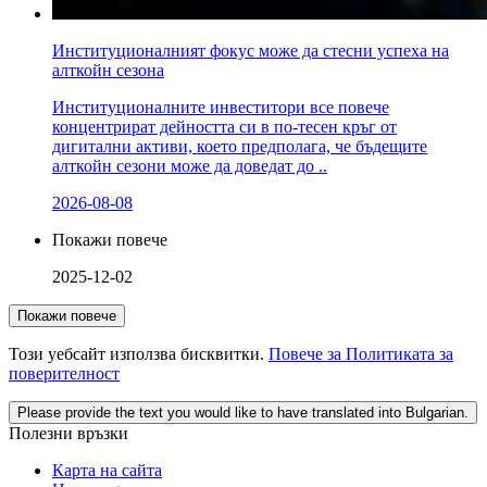
Институционалният фокус може да стесни успеха на
алткойн сезона
Институционалните инвеститори все повече
концентрират дейността си в по-тесен кръг от
дигитални активи, което предполага, че бъдещите
алткойн сезони може да доведат до ..
2026-08-08
Покажи повече
2025-12-02
Покажи повече
Този уебсайт използва бисквитки.
Повече за Политиката за
поверителност
Please provide the text you would like to have translated into Bulgarian.
Полезни връзки
Карта на сайта