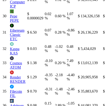
%
%
Computer
ICP
$
0.02
1.07
30
0.60 %
$ 134,326,158
$
Pepe
0.0000029
%
%
PEPE
0.07
-0.86
Ethereum
31
$ 6.50
0.28 %
$ 26,136,229
$
%
%
Classic
ETC
0.48
-1.02
0.48
32
$ 0.03
$ 5,434,029
$
Kaspa
%
%
%
KAS
-0.10
7.49
33
$ 1.38
0.20 %
$ 13,012,139
$
Cosmos
%
%
ATOM
-0.35
-2.18
-4.40
34
$ 1.29
$ 20,905,958
$
Render
%
%
%
RENDER
-0.31
-1.48
-2.46
35
$ 0.70
$ 35,883,670
$
Filecoin
%
%
%
FIL
0.15
-1.05
36
$ 0.08
2.89 %
$ 44,081,370
$
Arbitrum