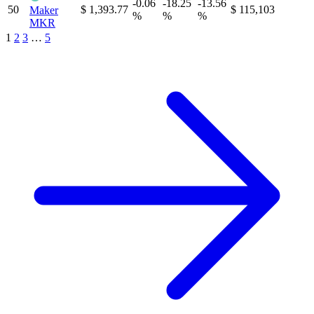
-0.06
-18.25
-13.56
50
$ 1,393.77
$ 115,103
Maker
%
%
%
MKR
1
2
3
…
5