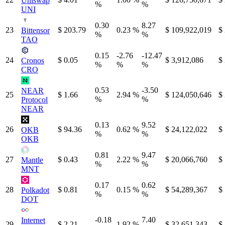
Uniswap
%
%
UNI
0.30
8.27
23
$ 203.79
0.23 %
$ 109,922,019
$
Bittensor
%
%
TAO
0.15
-2.76
-12.47
24
$ 0.05
$ 3,912,086
$
Cronos
%
%
%
CRO
0.53
-3.50
NEAR
25
$ 1.66
2.94 %
$ 124,050,646
$
%
%
Protocol
NEAR
0.13
9.52
26
$ 94.36
0.62 %
$ 24,122,022
$
OKB
%
%
OKB
0.81
9.47
27
$ 0.43
2.22 %
$ 20,066,760
$
Mantle
%
%
MNT
0.17
0.62
28
$ 0.81
0.15 %
$ 54,289,367
$
Polkadot
%
%
DOT
-0.18
7.40
Internet
29
$ 2.21
1.92 %
$ 32,651,343
$