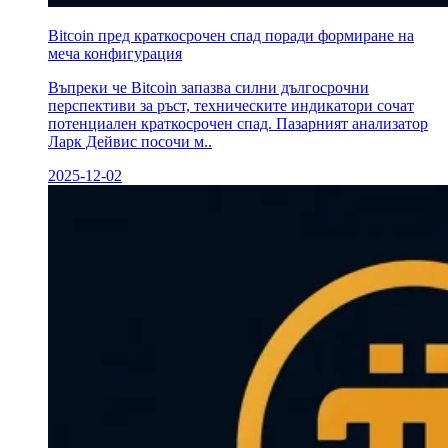
Bitcoin пред краткосрочен спад поради формиране на
меча конфигурация
Въпреки че Bitcoin запазва силни дългосрочни
перспективи за ръст, техническите индикатори сочат
потенциален краткосрочен спад. Пазарният анализатор
Ларк Дейвис посочи м..
2025-12-02