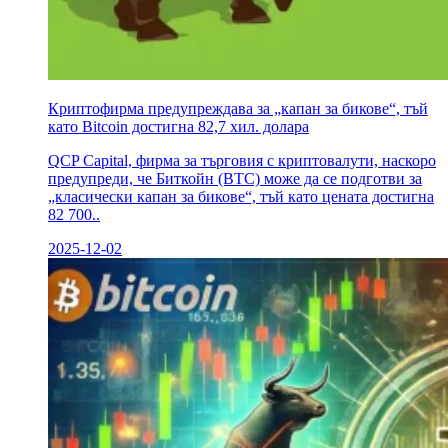
Криптофирма предупреждава за „капан за бикове“, тъй
като Bitcoin достигна 82,7 хил. долара
QCP Capital, фирма за търговия с криптовалути, наскоро
предупреди, че Биткойн (BTC) може да се подготви за
„класически капан за бикове“, тъй като цената достигна
82 700..
2025-12-02