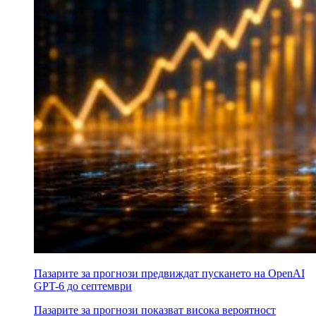
Пазарите за прогнози предвиждат пускането на OpenAI
GPT-6 до септември
Пазарите за прогнози показват висока вероятност