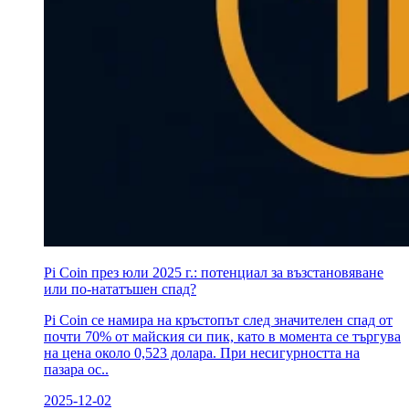
Pi Coin през юли 2025 г.: потенциал за възстановяване
или по-нататъшен спад?
Pi Coin се намира на кръстопът след значителен спад от
почти 70% от майския си пик, като в момента се търгува
на цена около 0,523 долара. При несигурността на
пазара ос..
2025-12-02