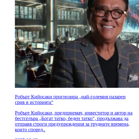
Робърт Кийосаки прогнозира „най-големия пазарен
срив в историята“
Робърт Кийосаки, предприемач, инвеститор и автор на
бестселъра „Богат татко, беден татко“, продължава да
отправя строги предупреждения за трудните времена,
които според..