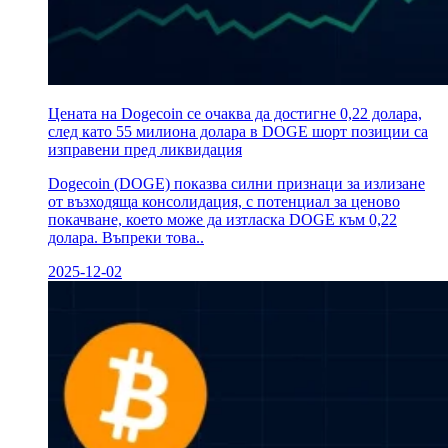
Цената на Dogecoin се очаква да достигне 0,22 долара,
след като 55 милиона долара в DOGE шорт позиции са
изправени пред ликвидация
Dogecoin (DOGE) показва силни признаци за излизане
от възходяща консолидация, с потенциал за ценово
покачване, което може да изтласка DOGE към 0,22
долара. Въпреки това..
2025-12-02