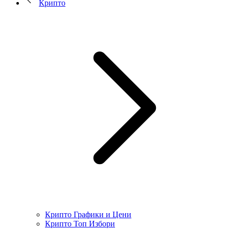
Крипто
Крипто Графики и Цени
Крипто Топ Избори