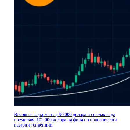
Bitcoin се задържа над 90 000 долара и се очаква да
преминава 102 000 долара на фона на положителни
пазарни тенденции