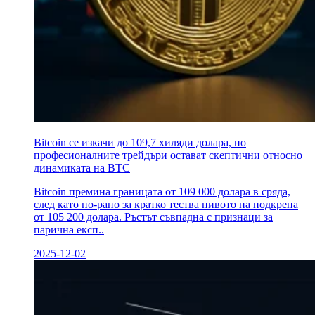
Bitcoin се изкачи до 109,7 хиляди долара, но
професионалните трейдъри остават скептични относно
динамиката на BTC
Bitcoin премина границата от 109 000 долара в сряда,
след като по-рано за кратко тества нивото на подкрепа
от 105 200 долара. Ръстът съвпадна с признаци за
парична експ..
2025-12-02