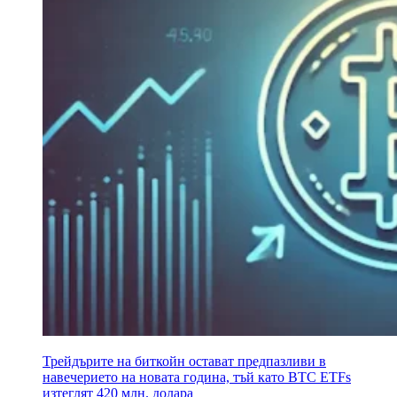
Трейдърите на биткойн остават предпазливи в
навечерието на новата година, тъй като BTC ETFs
изтеглят 420 млн. долара