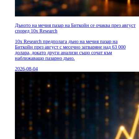
Дъното на мечия пазар на Биткойн се очаква през август
според 10x Research
10x Research предполага дъно на мечия пазар на
Биткойн през август с месечно затваряне над 63 000
долара, докато други анализи също сочат към
наближаващо пазарно дъно.
2026-08-04