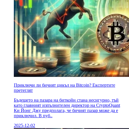
Приключи ли бичият цикъл на Bitcoin? Експертите
претеглят
Бъдещето на пазара на биткойн стана несигурно, тъй
като главният изпълнителен директор на CryptoQuant
Ки Йонг Джу предполага, че бичият пазар може да е
приключил. В пуб..
2025-12-02