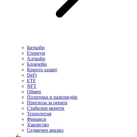
Биткойн
Етериум
Алткойн
Блокчейн
Крипто хазарт
DeFi
ETF
NFT
Обмен
Политики и разпоредби
Прогноза за цената
Стабилни монети
Технология
Финанси
Хакерство
Седмичен анализ