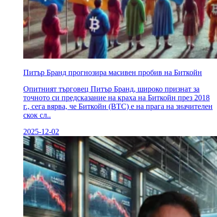
Питър Бранд прогнозира масивен пробив на Биткойн
Опитният търговец Питър Бранд, широко признат за
точното си предсказание на краха на Биткойн през 2018
г., сега вярва, че Биткойн (BTC) е на прага на значителен
скок сл..
2025-12-02