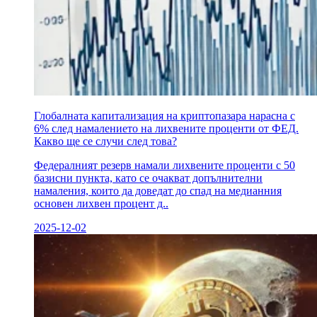
Глобалната капитализация на криптопазара нарасна с
6% след намалението на лихвените проценти от ФЕД.
Какво ще се случи след това?
Федералният резерв намали лихвените проценти с 50
базисни пункта, като се очакват допълнителни
намаления, които да доведат до спад на медианния
основен лихвен процент д..
2025-12-02