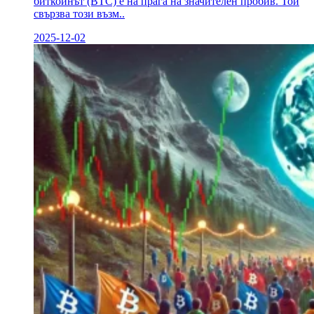
биткойнът (BTC) е на прага на значителен пробив. Той
свързва този възм..
2025-12-02