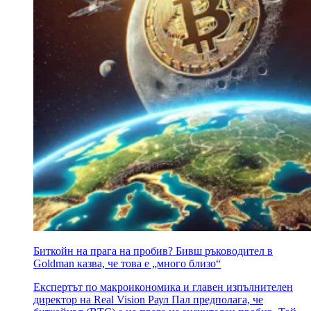
Биткойн на прага на пробив? Бивш ръководител в
Goldman казва, че това е „много близо“
Експертът по макроикономика и главен изпълнителен
директор на Real Vision Раул Пал предполага, че