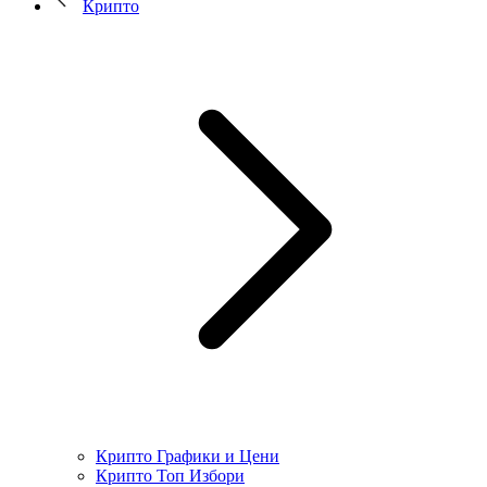
Крипто
Крипто Графики и Цени
Крипто Топ Избори