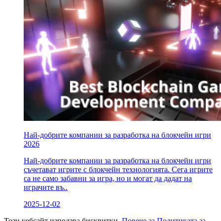
Най-добрите компании за разработка на блокчейн игри
2026
Най-добрите компании за разработка на блокчейн игри
съчетават игрите с блокчейн технологията. Сега игрите
са не само забавни за игра, но и могат да дадат на
играчите въ..
2025-12-02
Този уебсайт използва бисквитки.
Повече за Политиката за