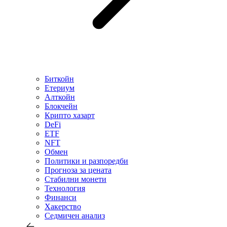
Биткойн
Етериум
Алткойн
Блокчейн
Крипто хазарт
DeFi
ETF
NFT
Обмен
Политики и разпоредби
Прогноза за цената
Стабилни монети
Технология
Финанси
Хакерство
Седмичен анализ