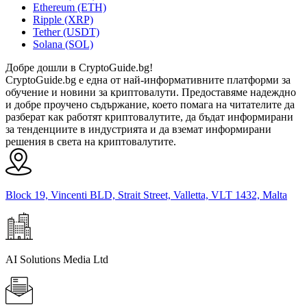
Ethereum (ETH)
Ripple (XRP)
Tether (USDT)
Solana (SOL)
Добре дошли в CryptoGuide.bg!
CryptoGuide.bg е една от най-информативните платформи за
обучение и новини за криптовалути. Предоставяме надеждно
и добре проучено съдържание, което помага на читателите да
разберат как работят криптовалутите, да бъдат информирани
за тенденциите в индустрията и да вземат информирани
решения в света на криптовалутите.
Block 19, Vincenti BLD, Strait Street, Valletta, VLT 1432, Malta
AI Solutions Media Ltd