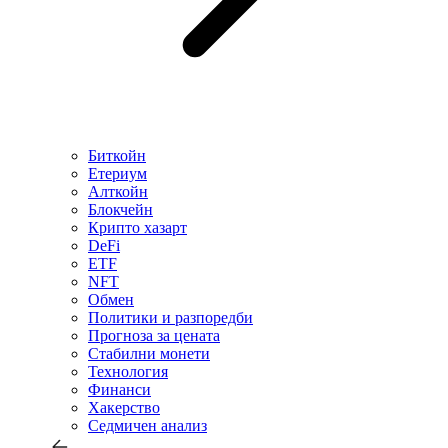
Биткойн
Етериум
Алткойн
Блокчейн
Крипто хазарт
DeFi
ETF
NFT
Обмен
Политики и разпоредби
Прогноза за цената
Стабилни монети
Технология
Финанси
Хакерство
Седмичен анализ