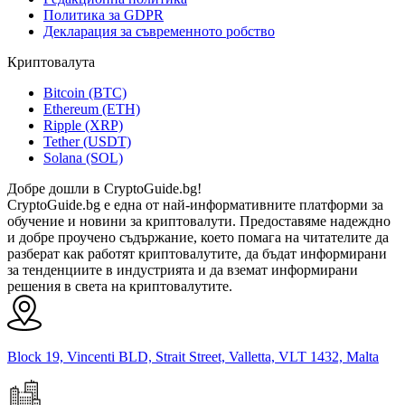
Политика за GDPR
Декларация за съвременното робство
Криптовалута
Bitcoin (BTC)
Ethereum (ETH)
Ripple (XRP)
Tether (USDT)
Solana (SOL)
Добре дошли в CryptoGuide.bg!
CryptoGuide.bg е една от най-информативните платформи за
обучение и новини за криптовалути. Предоставяме надеждно
и добре проучено съдържание, което помага на читателите да
разберат как работят криптовалутите, да бъдат информирани
за тенденциите в индустрията и да вземат информирани
решения в света на криптовалутите.
Block 19, Vincenti BLD, Strait Street, Valletta, VLT 1432, Malta