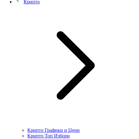
Крипто
Крипто Графики и Цени
Крипто Топ Избори