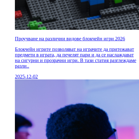
Проучване на различни видове блокчейн игри 2026
Блокчейн игрите позволяват на играчите да притежават
предмети в играта, да печелят пари и да се наслаждават
на сигурни и прозрачни игри. В тази статия разглеждаме
разли..
2025-12-02