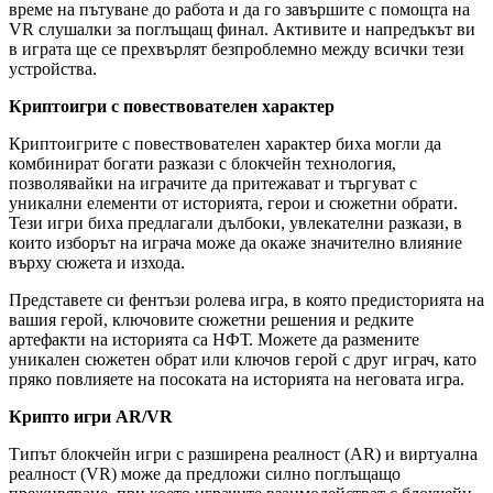
време на пътуване до работа и да го завършите с помощта на
VR слушалки за поглъщащ финал. Активите и напредъкът ви
в играта ще се прехвърлят безпроблемно между всички тези
устройства.
Криптоигри с повествователен характер
Криптоигрите с повествователен характер биха могли да
комбинират богати разкази с блокчейн технология,
позволявайки на играчите да притежават и търгуват с
уникални елементи от историята, герои и сюжетни обрати.
Тези игри биха предлагали дълбоки, увлекателни разкази, в
които изборът на играча може да окаже значително влияние
върху сюжета и изхода.
Представете си фентъзи ролева игра, в която предисторията на
вашия герой, ключовите сюжетни решения и редките
артефакти на историята са НФТ. Можете да размените
уникален сюжетен обрат или ключов герой с друг играч, като
пряко повлияете на посоката на историята на неговата игра.
Крипто игри AR/VR
Типът блокчейн игри с разширена реалност (AR) и виртуална
реалност (VR) може да предложи силно поглъщащо