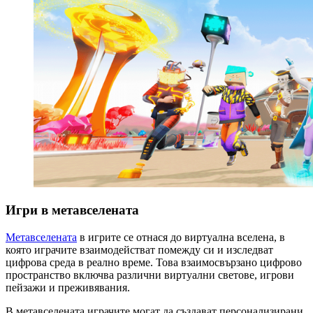
Игри в метавселената
Метавселената
в игрите се отнася до виртуална вселена, в
която играчите взаимодействат помежду си и изследват
цифрова среда в реално време. Това взаимосвързано цифрово
пространство включва различни виртуални светове, игрови
пейзажи и преживявания.
В метавселената играчите могат да създават персонализирани