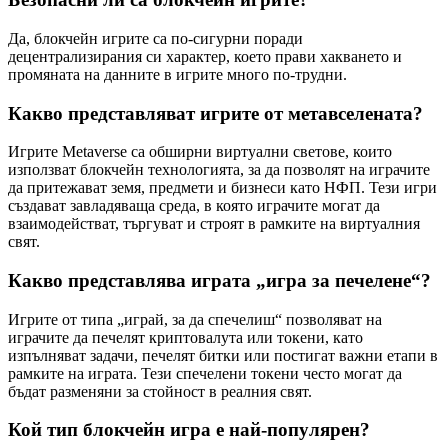
Да, блокчейн игрите са по-сигурни поради
децентрализирания си характер, което прави хакването и
промяната на данните в игрите много по-трудни.
Какво представляват игрите от метавселената?
Игрите Metaverse са обширни виртуални светове, които
използват блокчейн технологията, за да позволят на играчите
да притежават земя, предмети и бизнеси като НФП. Тези игри
създават завладяваща среда, в която играчите могат да
взаимодействат, търгуват и строят в рамките на виртуалния
свят.
Какво представлява играта „игра за печелене“?
Игрите от типа „играй, за да спечелиш“ позволяват на
играчите да печелят криптовалута или токени, като
изпълняват задачи, печелят битки или постигат важни етапи в
рамките на играта. Тези спечелени токени често могат да
бъдат разменяни за стойност в реалния свят.
Кой тип блокчейн игра е най-популярен?