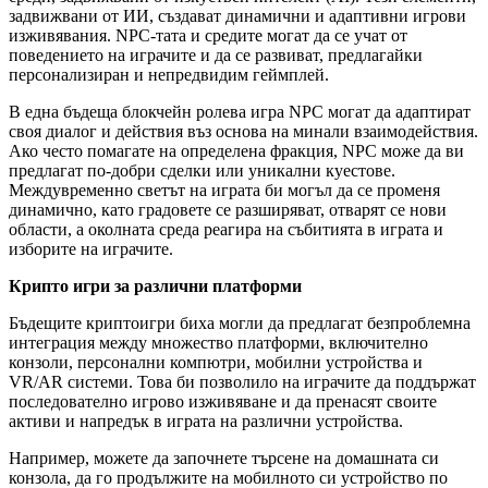
задвижвани от ИИ, създават динамични и адаптивни игрови
изживявания. NPC-тата и средите могат да се учат от
поведението на играчите и да се развиват, предлагайки
персонализиран и непредвидим геймплей.
В една бъдеща блокчейн ролева игра NPC могат да адаптират
своя диалог и действия въз основа на минали взаимодействия.
Ако често помагате на определена фракция, NPC може да ви
предлагат по-добри сделки или уникални куестове.
Междувременно светът на играта би могъл да се променя
динамично, като градовете се разширяват, отварят се нови
области, а околната среда реагира на събитията в играта и
изборите на играчите.
Крипто игри за различни платформи
Бъдещите криптоигри биха могли да предлагат безпроблемна
интеграция между множество платформи, включително
конзоли, персонални компютри, мобилни устройства и
VR/AR системи. Това би позволило на играчите да поддържат
последователно игрово изживяване и да пренасят своите
активи и напредък в играта на различни устройства.
Например, можете да започнете търсене на домашната си
конзола, да го продължите на мобилното си устройство по