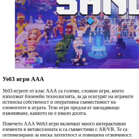
Уеб3 игри AAA
Уеб3 игрите от клас ААА са големи, сложни игри, които
използват блокчейн технологията, за да осигурят на играчите
истинска собственост и оперативна съвместимост на
елементите в играта. Тези игри предлагат завладяващо
изживяване, каквото не е имало досега.
Повечето AAA Web3 игри включват много интерактивни
елементи в метавселената и са съвместими с AR/VR. Те са
оптимизирани за ниска латентност и повишена отзивчивост.