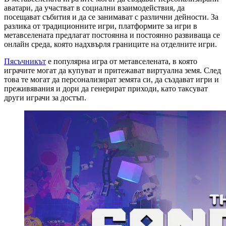
аватари, да участват в социални взаимодействия, да
посещават събития и да се занимават с различни дейности. За
разлика от традиционните игри, платформите за игри в
метавселената предлагат постоянна и постоянно развиваща се
онлайн среда, която надхвърля границите на отделните игри.
Пясъчникът
е популярна игра от метавселената, в която
играчите могат да купуват и притежават виртуална земя. След
това те могат да персонализират земята си, да създават игри и
преживявания и дори да генерират приходи, като таксуват
други играчи за достъп.