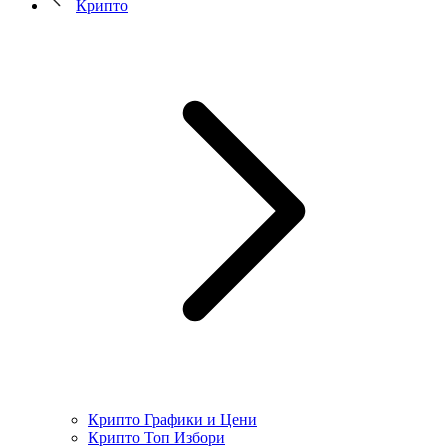
Крипто
Крипто Графики и Цени
Крипто Топ Избори