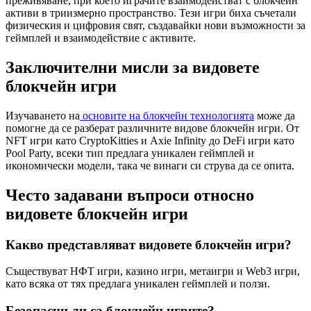
преживяване, при което играчите взаимодействат с блокчейн
активи в триизмерно пространство. Тези игри биха съчетали
физическия и цифровия свят, създавайки нови възможности за
геймплей и взаимодействие с активите.
Заключителни мисли за видовете
блокчейн игри
Изучаването на
основите на блокчейн технологията
може да
помогне да се разберат различните видове блокчейн игри. От
NFT игри като CryptoKitties и Axie Infinity до DeFi игри като
Pool Party, всеки тип предлага уникален геймплей и
икономически модели, така че винаги си струва да се опита.
Често задавани въпроси относно
видовете блокчейн игри
Какво представляват видовете блокчейн игри?
Съществуват НФТ игри, казино игри, метаигри и Web3 игри,
като всяка от тях предлага уникален геймплей и ползи.
Безопасни ли са блокчейн игрите?