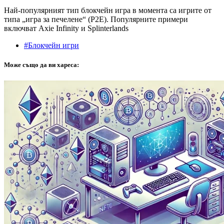
Най-популярният тип блокчейн игра в момента са игрите от
типа „игра за печелене“ (P2E). Популярните примери
включват Axie Infinity и Splinterlands
#Блокчейн игри
Може също да ви хареса: