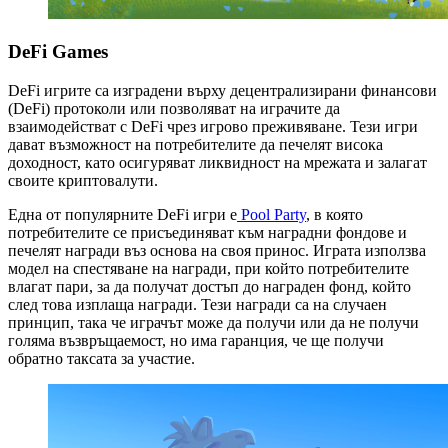
DeFi Games
DeFi игрите са изградени върху децентрализирани финансови
(DeFi) протоколи или позволяват на играчите да
взаимодействат с DeFi чрез игрово преживяване. Тези игри
дават възможност на потребителите да печелят висока
доходност, като осигуряват ликвидност на мрежата и залагат
своите криптовалути.
Една от популярните DeFi игри е
Pool Party
, в която
потребителите се присъединяват към наградни фондове и
печелят награди въз основа на своя принос. Играта използва
модел на спестяване на награди, при който потребителите
влагат пари, за да получат достъп до награден фонд, който
след това изплаща награди. Тези награди са на случаен
принцип, така че играчът може да получи или да не получи
голяма възвръщаемост, но има гаранция, че ще получи
обратно таксата за участие.