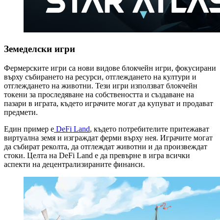
Земеделски игри
Фермерските игри са нови видове блокчейн игри, фокусирани
върху събирането на ресурси, отглеждането на култури и
отглеждането на животни. Тези игри използват блокчейн
токени за проследяване на собствеността и създаване на
пазари в играта, където играчите могат да купуват и продават
предмети.
Един пример е
DeFi Land
, където потребителите притежават
виртуална земя и изграждат ферми върху нея. Играчите могат
да събират реколта, да отглеждат животни и да произвеждат
стоки. Целта на DeFi Land е да превърне в игра всички
аспекти на децентрализираните финанси.