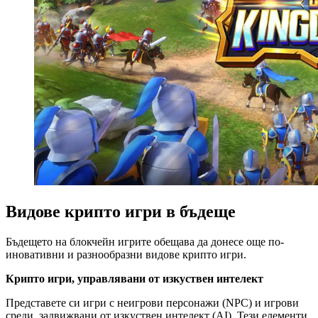
Видове крипто игри в бъдеще
Бъдещето на блокчейн игрите обещава да донесе още по-
иновативни и разнообразни видове крипто игри.
Крипто игри, управлявани от изкуствен интелект
Представете си игри с неигрови персонажи (NPC) и игрови
среди, задвижвани от изкуствен интелект (AI). Тези елементи,