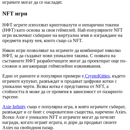
играчите могат да се насладят.
NFT игри
НФТ игрите използват криптовалути и непарични токени
(НФТ) като основа за своя геймплей. Най-популярните NFT
игри включват събиране на виртуална земя и изграждане на
предмети върху нея, които също са NFT.
Някои игри позволяват на играчите да комбинират няколко
НФТ, за да създават нови уникални такива. С появата на
съставните НФТ разработчиците могат да проектират още по-
сложни и ангажиращи геймплейни изживявания.
Един от ранните и популярни примери е
CryptoKitties
, където
играчите купуват, развъждат и продават цифрови котки с
уникални черти. Всяка котка е представена от NFT, а
стойността ѝ може да се променя в зависимост от пазарното
търсене.
Axie Infinity
също е популярна игра, в която играчите събират,
развъждат и се бият с очарователни същества, наречени Axies.
Всеки Axie е уникален NFT и играчите могат да печелят
награди, когато играят играта, и дори да продават своите
Axies на свободния пазар.