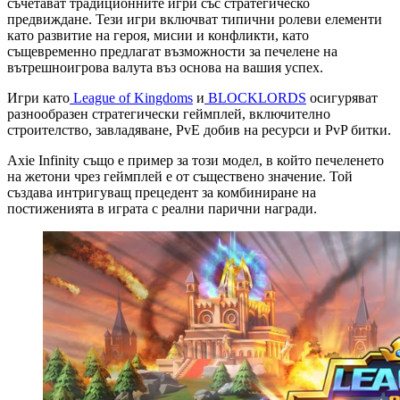
съчетават традиционните игри със стратегическо
предвиждане. Тези игри включват типични ролеви елементи
като развитие на героя, мисии и конфликти, като
същевременно предлагат възможности за печелене на
вътрешноигрова валута въз основа на вашия успех.
Игри като
League of Kingdoms
и
BLOCKLORDS
осигуряват
разнообразен стратегически геймплей, включително
строителство, завладяване, PvE добив на ресурси и PvP битки.
Axie Infinity също е пример за този модел, в който печеленето
на жетони чрез геймплей е от съществено значение. Той
създава интригуващ прецедент за комбиниране на
постиженията в играта с реални парични награди.