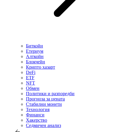
Биткойн
Етериум
Алткойн
Блокчейн
Крипто хазарт
DeFi
ETF
NFT
Обмен
Политики и разпоредби
Прогноза за цената
Стабилни монети
Технология
Финанси
Хакерство
Седмичен анализ