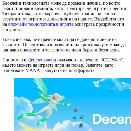
Блокчейн технологията може да промени начина, по който
работят онлайн казината, като гарантира, че игрите са честни.
Тя прави това, като съхранява публичен запис на всички
резултати от игрите и движенията на парите. Въздействието
на
блокчейн технологията в игрите
осигурява прозрачност и
сигурност.
Това означава, че играчите могат да се доверят повече на
казиното. Освен това използването на криптовалути може да
направи внасянето и тегленето на пари бързо и безопасно.
Например
в
Децентраленд
има място, наречено „ICE Poker“,
където можете да играете игри на покер. Залагате, като
използвате MANA – валутата на платформата.