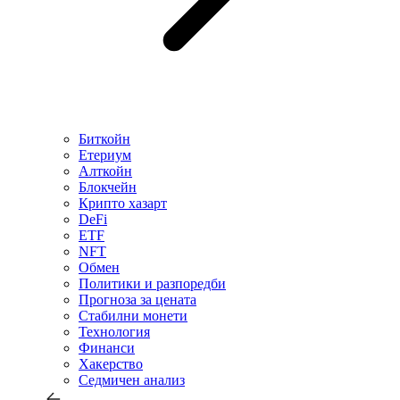
Биткойн
Етериум
Алткойн
Блокчейн
Крипто хазарт
DeFi
ETF
NFT
Обмен
Политики и разпоредби
Прогноза за цената
Стабилни монети
Технология
Финанси
Хакерство
Седмичен анализ