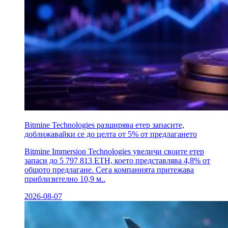
Bitmine Technologies разширява етер запасите,
доближавайки се до целта от 5% от предлагането
Bitmine Immersion Technologies увеличи своите етер
запаси до 5 797 813 ETH, което представлява 4,8% от
общото предлагане. Сега компанията притежава
приблизително 10,9 м..
2026-08-07