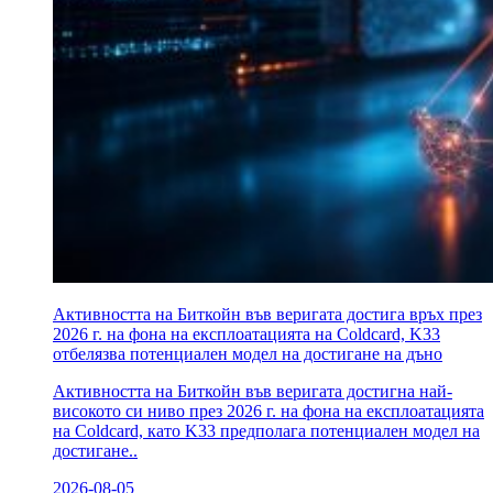
Активността на Биткойн във веригата достига връх през
2026 г. на фона на експлоатацията на Coldcard, K33
отбелязва потенциален модел на достигане на дъно
Активността на Биткойн във веригата достигна най-
високото си ниво през 2026 г. на фона на експлоатацията
на Coldcard, като K33 предполага потенциален модел на
достигане..
2026-08-05