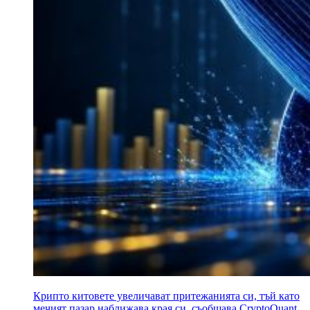
Крипто китовете увеличават притежанията си, тъй като
мечият пазар наближава края си, съобщава CryptoQuant