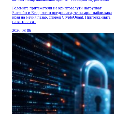
Големите притежатели на криптовалути натрупват
Биткойн и Етер, което предполага, че пазарът наближава
края на мечия пазар, според CryptoQuant. Притежанията
на китове са..
2026-08-06