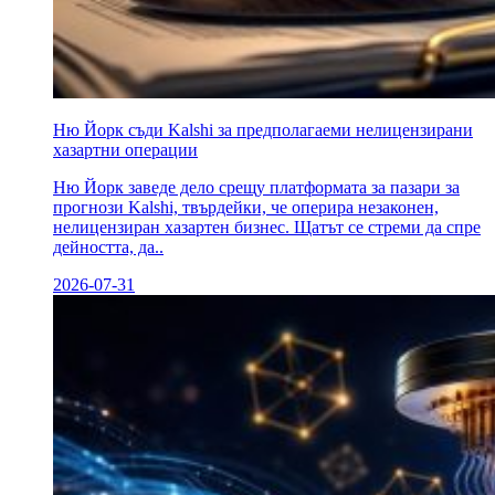
Ню Йорк съди Kalshi за предполагаеми нелицензирани
хазартни операции
Ню Йорк заведе дело срещу платформата за пазари за
прогнози Kalshi, твърдейки, че оперира незаконен,
нелицензиран хазартен бизнес. Щатът се стреми да спре
дейността, да..
2026-07-31