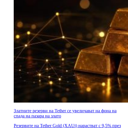
Златните резерви на Tether се увеличават на фона на
спада на пазара на злато
Резервите на Tether Gold (XAUt) нарастват с 9,5% през