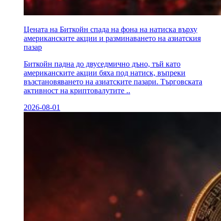
Цената на Биткойн спада на фона на натиска върху
американските акции и разминаването на азиатския
пазар
Биткойн падна до двуседмично дъно, тъй като
американските акции бяха под натиск, въпреки
възстановяването на азиатските пазари. Търговската
активност на криптовалутите ..
2026-08-01