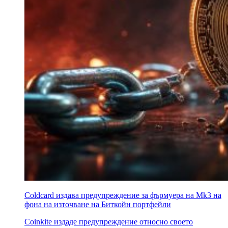
Coldcard издава предупреждение за фърмуера на Mk3 на
фона на източване на Биткойн портфейли
Coinkite издаде предупреждение относно своето