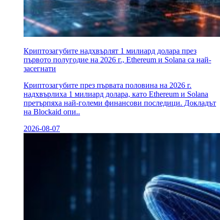
Криптозагубите надхвърлят 1 милиард долара през
първото полугодие на 2026 г., Ethereum и Solana са най-
засегнати
Криптозагубите през първата половина на 2026 г.
надхвърлиха 1 милиард долара, като Ethereum и Solana
претърпяха най-големи финансови последици. Докладът
на Blockaid опи..
2026-08-07