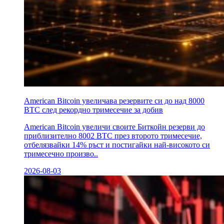
American Bitcoin увеличава резервите си до над 8000
BTC след рекордно тримесечие за добив
American Bitcoin увеличи своите Биткойн резерви до
приблизително 8002 BTC през второто тримесечие,
отбелязвайки 14% ръст и постигайки най-високото си
тримесечно произво..
2026-08-03