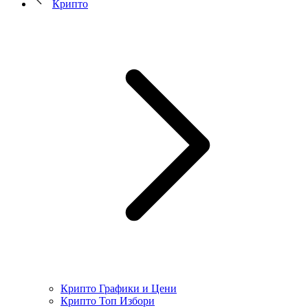
Крипто
Крипто Графики и Цени
Крипто Топ Избори