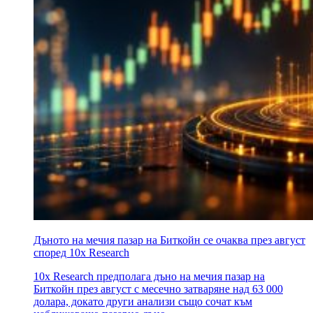
Дъното на мечия пазар на Биткойн се очаква през август
според 10x Research
10x Research предполага дъно на мечия пазар на
Биткойн през август с месечно затваряне над 63 000
долара, докато други анализи също сочат към