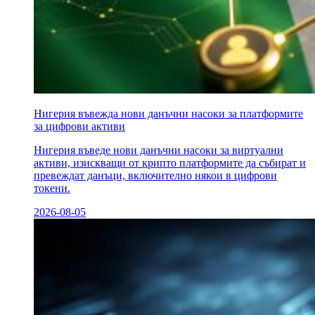
Нигерия въвежда нови данъчни насоки за платформите
за цифрови активи
Нигерия въведе нови данъчни насоки за виртуални
активи, изискващи от крипто платформите да събират и
превеждат данъци, включително някои в цифрови
токени.
2026-08-05