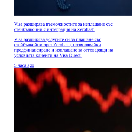
Visa разширява възможностите за изплащане със
стейбълкойни с интеграция на Zerohash
Visa разширява услугите си за плащане със
стейбълкойни чрез Zerohash, позволявайки
предфинансиране и изплащане за отговарящи на
условията клиенти на Visa Direct.
5 часа ago