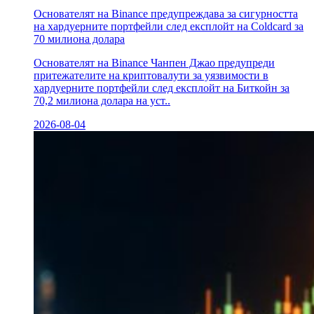
Основателят на Binance предупреждава за сигурността
на хардуерните портфейли след експлойт на Coldcard за
70 милиона долара
Основателят на Binance Чанпен Джао предупреди
притежателите на криптовалути за уязвимости в
хардуерните портфейли след експлойт на Биткойн за
70,2 милиона долара на уст..
2026-08-04