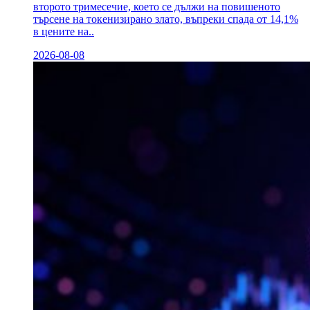
второто тримесечие, което се дължи на повишеното
търсене на токенизирано злато, въпреки спада от 14,1%
в цените на..
2026-08-08