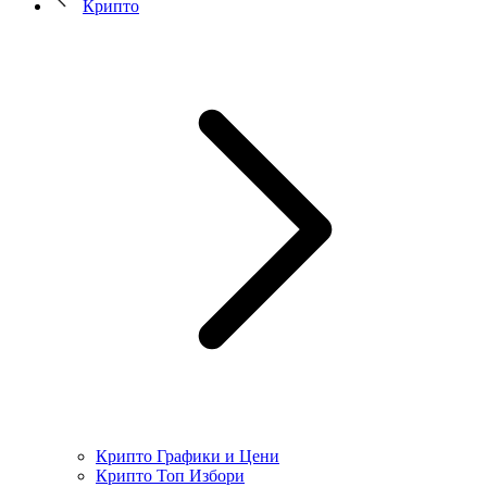
Крипто
Крипто Графики и Цени
Крипто Топ Избори