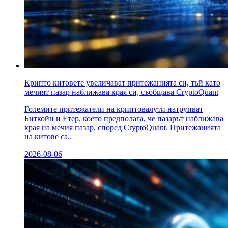
Крипто китовете увеличават притежанията си, тъй като
мечият пазар наближава края си, съобщава CryptoQuant
Големите притежатели на криптовалути натрупват
Биткойн и Етер, което предполага, че пазарът наближава
края на мечия пазар, според CryptoQuant. Притежанията
на китове са..
2026-08-06