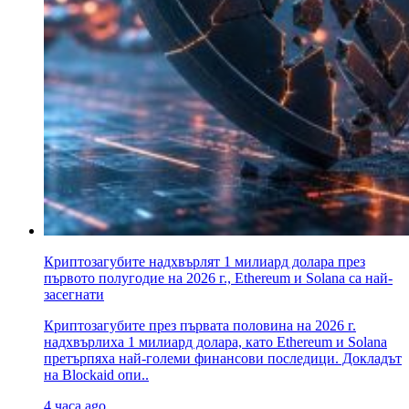
Криптозагубите надхвърлят 1 милиард долара през
първото полугодие на 2026 г., Ethereum и Solana са най-
засегнати
Криптозагубите през първата половина на 2026 г.
надхвърлиха 1 милиард долара, като Ethereum и Solana
претърпяха най-големи финансови последици. Докладът
на Blockaid опи..
4 часа ago