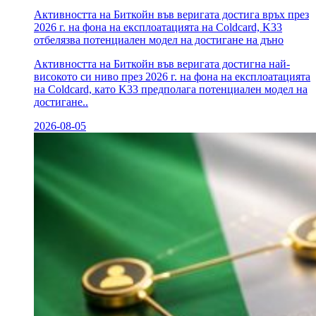
Активността на Биткойн във веригата достига връх през
2026 г. на фона на експлоатацията на Coldcard, K33
отбелязва потенциален модел на достигане на дъно
Активността на Биткойн във веригата достигна най-
високото си ниво през 2026 г. на фона на експлоатацията
на Coldcard, като K33 предполага потенциален модел на
достигане..
2026-08-05