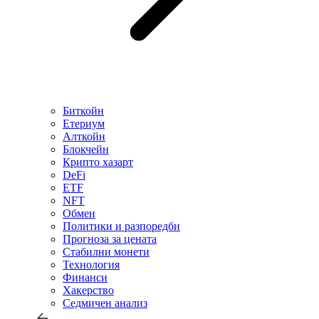
Биткойн
Етериум
Алткойн
Блокчейн
Крипто хазарт
DeFi
ETF
NFT
Обмен
Политики и разпоредби
Прогноза за цената
Стабилни монети
Технология
Финанси
Хакерство
Седмичен анализ