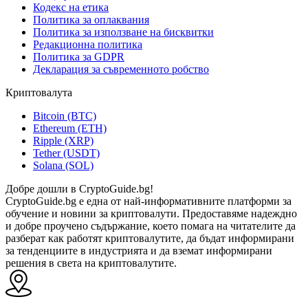
Кодекс на етика
Политика за оплаквания
Политика за използване на бисквитки
Редакционна политика
Политика за GDPR
Декларация за съвременното робство
Криптовалута
Bitcoin (BTC)
Ethereum (ETH)
Ripple (XRP)
Tether (USDT)
Solana (SOL)
Добре дошли в CryptoGuide.bg!
CryptoGuide.bg е една от най-информативните платформи за
обучение и новини за криптовалути. Предоставяме надеждно
и добре проучено съдържание, което помага на читателите да
разберат как работят криптовалутите, да бъдат информирани
за тенденциите в индустрията и да вземат информирани
решения в света на криптовалутите.