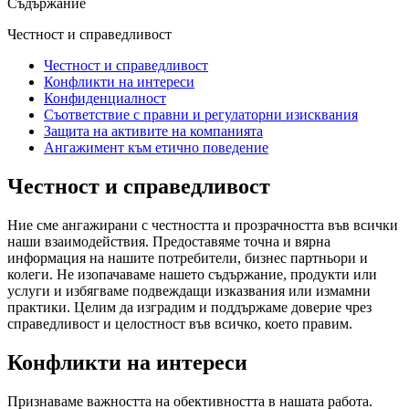
Съдържание
Честност и справедливост
Честност и справедливост
Конфликти на интереси
Конфиденциалност
Съответствие с правни и регулаторни изисквания
Защита на активите на компанията
Ангажимент към етично поведение
Честност и справедливост
Ние сме ангажирани с честността и прозрачността във всички
наши взаимодействия. Предоставяме точна и вярна
информация на нашите потребители, бизнес партньори и
колеги. Не изопачаваме нашето съдържание, продукти или
услуги и избягваме подвеждащи изказвания или измамни
практики. Целим да изградим и поддържаме доверие чрез
справедливост и целостност във всичко, което правим.
Конфликти на интереси
Признаваме важността на обективността в нашата работа.