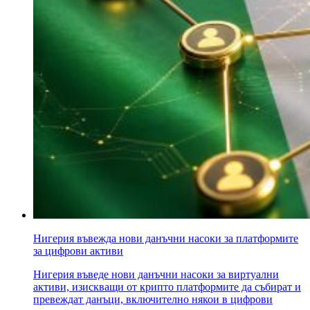
Нигерия въвежда нови данъчни насоки за платформите
за цифрови активи
Нигерия въведе нови данъчни насоки за виртуални
активи, изискващи от крипто платформите да събират и
превеждат данъци, включително някои в цифрови