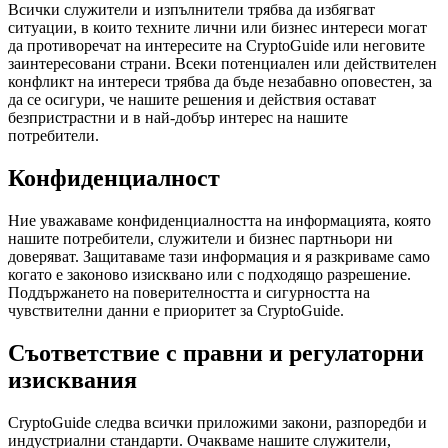
Всички служители и изпълнители трябва да избягват
ситуации, в които техните лични или бизнес интереси могат
да противоречат на интересите на CryptoGuide или неговите
заинтересовани страни. Всеки потенциален или действителен
конфликт на интереси трябва да бъде незабавно оповестен, за
да се осигури, че нашите решения и действия остават
безпристрастни и в най-добър интерес на нашите
потребители.
Конфиденциалност
Ние уважаваме конфиденциалността на информацията, която
нашите потребители, служители и бизнес партньори ни
доверяват. Защитаваме тази информация и я разкриваме само
когато е законово изисквано или с подходящо разрешение.
Поддържането на поверителността и сигурността на
чувствителни данни е приоритет за CryptoGuide.
Съответствие с правни и регулаторни
изисквания
CryptoGuide следва всички приложими закони, разпоредби и
индустриални стандарти. Очакваме нашите служители,