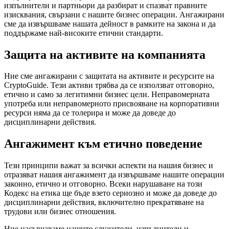
изпълнители и партньори да разбират и спазват правните
изисквания, свързани с нашите бизнес операции. Ангажирани
сме да извършваме нашата дейност в рамките на закона и да
поддържаме най-високите етични стандарти.
Защита на активите на компанията
Ние сме ангажирани с защитата на активите и ресурсите на
CryptoGuide. Тези активи трябва да се използват отговорно,
етично и само за легитимни бизнес цели. Неправомерната
употреба или неправомерното присвояване на корпоративни
ресурси няма да се толерира и може да доведе до
дисциплинарни действия.
Ангажимент към етично поведение
Тези принципи важат за всички аспекти на нашия бизнес и
отразяват нашия ангажимент да извършваме нашите операции
законно, етично и отговорно. Всеки нарушаване на този
Кодекс на етика ще бъде взето сериозно и може да доведе до
дисциплинарни действия, включително прекратяване на
трудови или бизнес отношения.
Ние насърчаваме нашите служители, изпълнители и