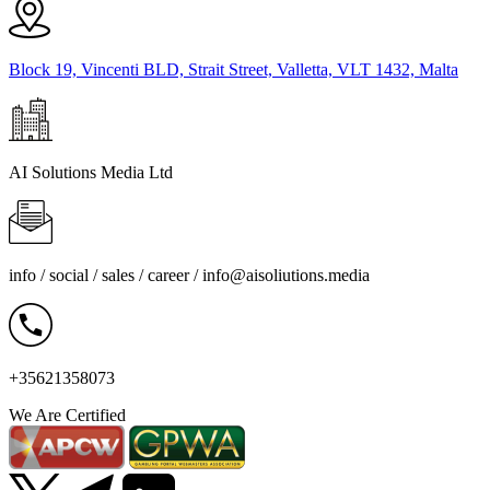
Block 19, Vincenti BLD, Strait Street, Valletta, VLT 1432, Malta
AI Solutions Media Ltd
info / social / sales / career /
info@aisoliutions.media
+35621358073
We Are Certified