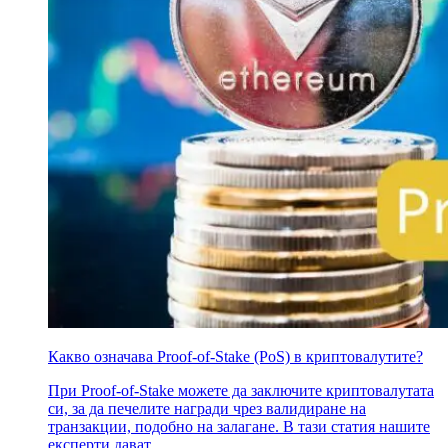
Какво означава Proof-of-Stake (PoS) в криптовалутите?
При Proof-of-Stake можете да заключите криптовалутата
си, за да печелите награди чрез валидиране на
транзакции, подобно на залагане. В тази статия нашите
експерти дават..