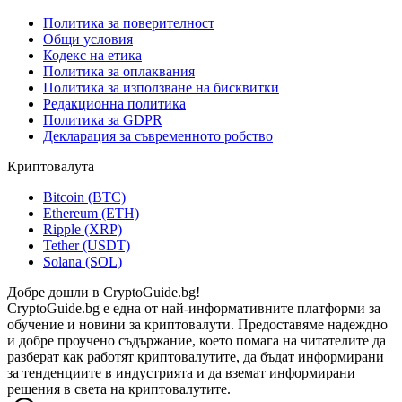
Политика за поверителност
Общи условия
Кодекс на етика
Политика за оплаквания
Политика за използване на бисквитки
Редакционна политика
Политика за GDPR
Декларация за съвременното робство
Криптовалута
Bitcoin (BTC)
Ethereum (ETH)
Ripple (XRP)
Tether (USDT)
Solana (SOL)
Добре дошли в CryptoGuide.bg!
CryptoGuide.bg е една от най-информативните платформи за
обучение и новини за криптовалути. Предоставяме надеждно
и добре проучено съдържание, което помага на читателите да
разберат как работят криптовалутите, да бъдат информирани
за тенденциите в индустрията и да вземат информирани
решения в света на криптовалутите.