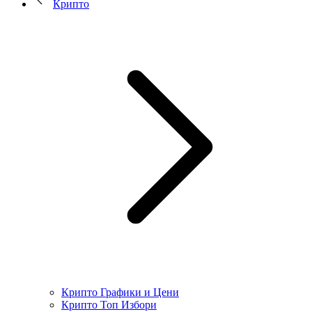
Крипто
Крипто Графики и Цени
Крипто Топ Избори