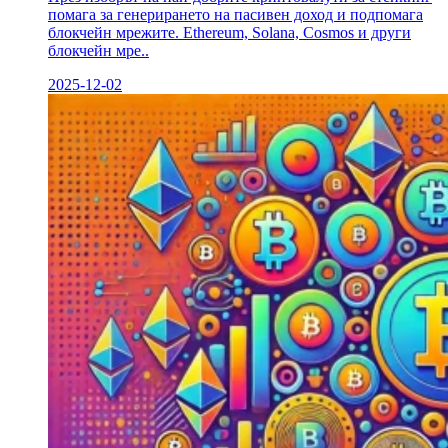
помага за генерирането на пасивен доход и подпомага
блокчейн мрежите. Ethereum, Solana, Cosmos и други
блокчейн мре..
2025-12-02