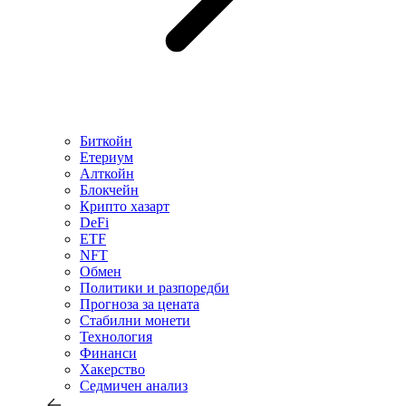
Биткойн
Етериум
Алткойн
Блокчейн
Крипто хазарт
DeFi
ETF
NFT
Обмен
Политики и разпоредби
Прогноза за цената
Стабилни монети
Технология
Финанси
Хакерство
Седмичен анализ