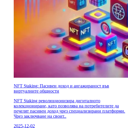
NFT Staking: Пасивен доход и ангажираност във
виртуалните общности
NFT Staking революционизира дигиталното
колекциониране, като позволява на потребителите да
печелят пасивен доход чрез специализирани платформи.
Чрез заключване на своит..
2025-12-02