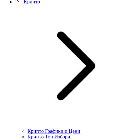
Крипто
Крипто Графики и Цени
Крипто Топ Избори