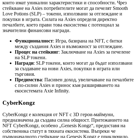
които имат уникални характеристики и способности. Чрез
стейкване на Axies потребителите могат да печелят Smooth
Love Potions (SLP) – токени, използвани за отглеждане и
покупки в играта. Силата на Axies определя директно
печалбите, което прави това екосистема с потенциал за
значителни финансови награди.
Функционалност
: Игра, базирана на NFT, с битки
между създания Axies и възможност за отглеждане.
Процес на стейкинг
: Заключване на Axies за печелене
на SLP токени.
Награди
: SLP токени, които могат да бъдат използвани
за създаване на нови Axies, покупки в играта или
търговия.
Предимства
: Пасивен доход, увеличаване на печалбите
с по-силни Axies и принос към разширяването на
екосистемата Axie Infinity.
CyberKongz
CyberKongz е колекция от NFT с 3D герои-маймуни,
предназначена да създава силна общност. Притежанието на
NFT CyberKongz, особено „Genesis Kongz“, предоставя на
собственика статут в тяхната екосистема. Въпреки че
първоначалното стейкване на Genesis Kongz е приключило,