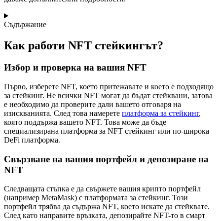
Съдържание
Как работи NFT стейкингът?
Избор и проверка на вашия NFT
Първо, изберете NFT, което притежавате и което е подходящо
за стейкинг. Не всички NFT могат да бъдат стейквани, затова
е необходимо да проверите дали вашето отговаря на
изискванията. След това намерете
платформа за стейкинг
,
която поддържа вашето NFT. Това може да бъде
специализирана платформа за NFT стейкинг или по-широка
DeFi платформа.
Свързване на вашия портфейл и депозиране на
NFT
Следващата стъпка е да свържете вашия крипто портфейл
(например MetaMask) с платформата за стейкинг. Този
портфейл трябва да съдържа NFT, което искате да стейквате.
След като направите връзката, депозирайте NFT-то в смарт