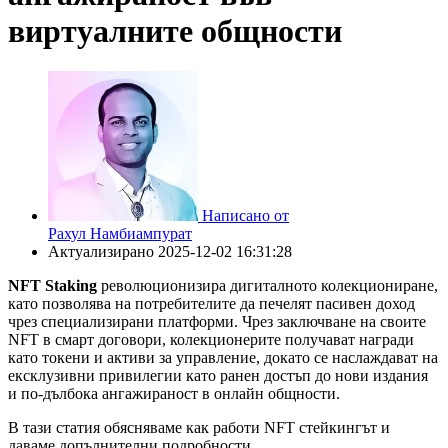
виртуалните общности
Написано от
Рахул Намбиампурат
Актуализирано
2025-12-02 16:31:28
NFT Staking
революционизира дигиталното колекциониране,
като позволява на потребителите да печелят пасивен доход
чрез специализирани платформи. Чрез заключване на своите
NFT в смарт договори, колекционерите получават награди
като токени и активи за управление, докато се наслаждават на
ексклузивни привилегии като ранен достъп до нови издания
и по-дълбока ангажираност в онлайн общности.
В тази статия обясняваме как работи NFT стейкингът и
даваме допълнителни подробности.