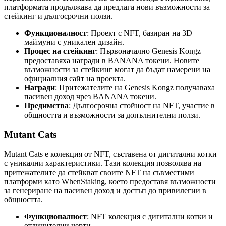
платформата продължава да предлага нови възможности за
стейкинг и дългосрочни ползи.
Функционалност
: Проект с NFT, базиран на 3D
маймуни с уникален дизайн.
Процес на стейкинг
: Първоначално Genesis Kongz
предоставяха награди в BANANA токени. Новите
възможности за стейкинг могат да бъдат намерени на
официалния сайт на проекта.
Награди
: Притежателите на Genesis Kongz получаваха
пасивен доход чрез BANANA токени.
Предимства
: Дългосрочна стойност на NFT, участие в
общността и възможности за допълнителни ползи.
Mutant Cats
Mutant Cats е колекция от NFT, съставена от дигитални котки
с уникални характеристики. Тази колекция позволява на
притежателите да стейкват своите NFT на съвместими
платформи като WhenStaking, което предоставя възможности
за генериране на пасивен доход и достъп до привилегии в
общността.
Функционалност
: NFT колекция с дигитални котки и
отличителни черти.