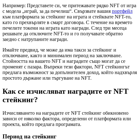
Например: Представете си, че притежавате рядко NFT от игра
с модела „играй, за да печелиш“. Свързвате вашия
портфейл
към платформата за стейкинг на играта и стейквате NFT-то,
като го прехвърляте в смарт договора. С течение на времето
печелите токени на играта като награди. След три месеца
решавате да отключите NFT-то и го получавате обратно
заедно с натрупаните награди.
Имайте предвид, че може да има такси за стейкинг и
отключване, както и минимален период на заключване.
Стойността на вашето NFT и наградите също могат да се
променят с пазара. Въпреки тези фактори, NFT стейкингът
предлага възможност за допълнителен доход, който надхвърля
простото държане или търгуване на NFT.
Как се изчисляват наградите от NFT
стейкинг?
Изчисляването на наградите от NFT стейкинг обикновено
зависи от няколко фактора, определени от платформата или
проекта, който предлага програмата.
Период на стейкинг