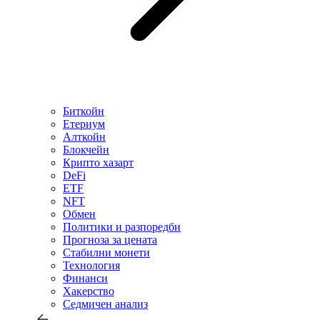
Биткойн
Етериум
Алткойн
Блокчейн
Крипто хазарт
DeFi
ETF
NFT
Обмен
Политики и разпоредби
Прогноза за цената
Стабилни монети
Технология
Финанси
Хакерство
Седмичен анализ