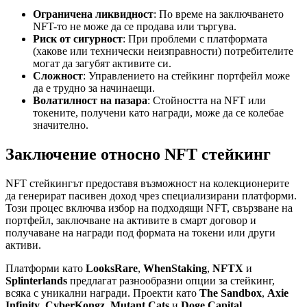
Ограничена ликвидност
: По време на заключването
NFT-то не може да се продава или търгува.
Риск от сигурност
: При проблеми с платформата
(хакове или технически неизправности) потребителите
могат да загубят активите си.
Сложност
: Управлението на стейкинг портфейл може
да е трудно за начинаещи.
Волатилност на пазара
: Стойността на NFT или
токените, получени като награди, може да се колебае
значително.
Заключение относно NFT стейкинг
NFT стейкингът предоставя възможност на колекционерите
да генерират пасивен доход чрез специализирани платформи.
Този процес включва избор на подходящи NFT, свързване на
портфейл, заключване на активите в смарт договор и
получаване на награди под формата на токени или други
активи.
Платформи като
LooksRare
,
WhenStaking
,
NFTX
и
Splinterlands
предлагат разнообразни опции за стейкинг,
всяка с уникални награди. Проекти като
The Sandbox
,
Axie
Infinity
,
CyberKongz
,
Mutant Cats
и
Doge Capital