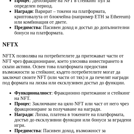
Процес
: Депозиране на NFT в стейкинг пул за
определен период.
Награди
: Варират – токени на платформата,
криптовалута от блокчейна (например ETH за Ethereum)
или комбинация от двете.
Предимства
: Пасивен доход и достъп до допълнителни
бонуси на платформата.
NFTX
NFTX позволява на потребителите да притежават части от
NFT чрез фракциониране, което улеснява инвестирането в
скъпи активи. Освен това платформата предоставя
възможности за стейкинг, където потребителите могат да
заключат своите NFT (или части от тях) и да печелят награди
под формата на лихва или ексклузивен достъп до функции.
Функционалност
: Фракционно притежание и стейкинг
на NFT.
Процес
: Заключване на цяло NFT или част от него чрез
фракциониране за получаване на награди.
Награди
: Лихва, платена в токените на платформата,
достъп до ексклузивни функции или бонуси за вградени
игри.
Предимства
: Пасивен доход, възможност за