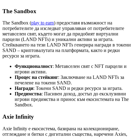
The Sandbox
The Sandbox (
play to earn
) предоставя възможност на
потребителите да изследват управляван от потребителите
метавселен свят, където могат да придобият виртуални
парцели (LAND NFTs) и уникални активи за играта.
Стейкването на тези LAND NFTs генерира награди в токени
SAND – криптовалутата на платформата, както и редки
ресурси за играта.
Функционалност
: Метавселен свят с NFT парцели и
игрови активи.
Процес на стейкинг
: Заключване на LAND NFTs за
печелене на токени SAND.
Награди
: Токени SAND и редки ресурси за играта.
Предимства
: Пасивен доход, достъп до ексклузивни
игрови предимства и принос към екосистемата на The
Sandbox.
Axie Infinity
Axie Infinity е екосистема, базирана на колекциониране,
отглеждане и битки с дигитални същества, наречени Axies,