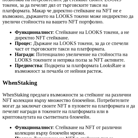
токени, за да печелят дял от търговските такси на
платформата. Макар че директно стейкване на NFT не е
възможно, държането на LOOKS токени може индиректно да
увеличи стойността на вашето NFT портфолио.
Функционалност
: Стейкване на LOOKS токени, а не
директно NFT стейкване.
Процес
: Държане на LOOKS токени, за да се спечели
част от търговските такси на платформата.
Награди
: Потенциално увеличение на стойността на
LOOKS токените и непряка полза за NFT активите.
Предимства
: Подкрепа за платформата LooksRare и
възможност за печалба от нейния растеж.
WhenStaking
WhenStaking предлага възможности за стейкинг на различни
NFT колекции върху множество блокчейни. Потребителите
могат да заключат своите NFT в пуловете на платформата и да
печелят награди в токените на платформата или в
криптовалутата на съответната блокчейн.
Функционалност
: Стейкване на NFT от различни
колекции върху блокчейн мрежи.