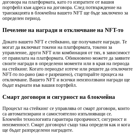
договора на платформата, като го изпратите от вашия
портфейл към адреса на договора. След потвърждение на
транзакцията в блокчейна вашето NFT ще бъде заключено за
определен период.
Печелене на награди и отключване на NFT-то
Докато вашето NFT е стейквано, ще получавате награди. Те
могат да включват токени на платформата, токени за
управление, други NFT или комбинация от тях, в зависимост
от правилата на платформата. Обикновено можете да заявите
своите награди в определени моменти или в края на периода
на стейкинг. Когато периодът изтече или решите да отключите
NFT-то по-рано (ако е разрешено), стартирайте процеса на
отключване. Вашето NFT и всички неизползвани награди ще
бъдат върнати във вашия портфейл.
Смарт договори и сигурност на блокчейна
Процесът на стейкинг се управлява от смарт договори, които
са автоматизирани и самостоятелно изпълняващи се.
Блокчейн технологията гарантира прозрачност, сигурност и
неизменност. Смарт договорът също така определя как и кога
ще бъдат разпределени наградите.