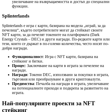
увеличаване на възвръщаемостта и достъп до специални
функции.
Splinterlands
Splinterlands е игра с карти, базирана на модела „играй, за да
печелиш“, където потребителите могат да стейкват своите
NFT карти, за да печелят токените на платформата (Dark
Energy Crystals – DEC) и други награди. По-редките карти или
тези, които се държат в по-големи количества, често носят по-
добри награди.
Функционалност
: Игра с NFT карти, базирана на
стейкинг и битки.
Процес
: Заключване на карти в играта за печелене на
награди.
Награди
: Токени DEC, използвани за покупки в играта,
търговия или преобразуване в други криптовалути.
Предимства
: Печалба на награди в играта, увеличаване
на потенциалните приходи и подкрепа за развитието на
играта.
Най-популярните проекти за NFT
стейкинг