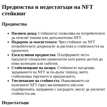
Предимства и недостатъци на NFT
стейкинг
Предимства
Пасивен доход
: Стейкингът позволява на потребителите
да печелят токени или допълнителни NFT.
Подкрепа за екосистемата
: Чрез стейкинг на NFT
потребителите допринасят за растежа и стабилността на
проектите.
Ексклузивни предимства
: Платформите често
предлагат специални привилегии като ранен достъп до
нови колекции или събития.
Стабилизиране на пазара
: Стейкингът насърчава
задържането на NFT за по-дълъг период, което
стабилизира търсенето и предлагането.
Увеличаване на стойността
: Намаляването на
наличните NFT (чрез заключването им) или
подобренията, направени с наградите, могат да увеличат
стойността им.
Недостатъци