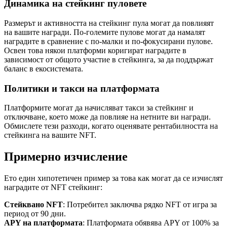
Динамика на стейкинг пуловете
Размерът и активността на стейкинг пула могат да повлияят
на вашите награди. По-големите пулове могат да намалят
наградите в сравнение с по-малки и по-фокусирани пулове.
Освен това някои платформи коригират наградите в
зависимост от общото участие в стейкинга, за да поддържат
баланс в екосистемата.
Политики и такси на платформата
Платформите могат да начисляват такси за стейкинг и
отключване, което може да повлияе на нетните ви награди.
Обмислете тези разходи, когато оценявате рентабилността на
стейкинга на вашите NFT.
Примерно изчисление
Ето един хипотетичен пример за това как могат да се изчислят
наградите от NFT стейкинг:
Стейквано NFT
: Потребител заключва рядко NFT от игра за
период от 90 дни.
APY на платформата
: Платформата обявява APY от 100% за