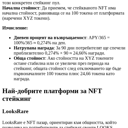
този конкретен стейкинг пул.
Начална стойност
: Да приемем, че стейкваното NFT има
начална стойност, равняваща се на 100 токена от платформата
(наречени XYZ токени).
Изчисление:
Дневен процент на възвръщаемост
: APY/365 =
100%/365 ≈ 0,274% на ден.
Натрупана награда
: За 90 дни потребителят ще спечели
приблизително 0,274% × 90 ≈ 24,66% награди.
Обща стойност
: Ако стойността на XYZ токените
остане стабилна или се увеличи през периода на
стейкинг, общата стойност след отключването ще бъде
първоначалните 100 токена плюс 24,66 токена като
награда.
Най-добрите платформи за NFT
стейкинг
LooksRare
LooksRare е NFT пазар, ориентиран към общността, който
позволява на потребителите да стейкват своите LOOKS