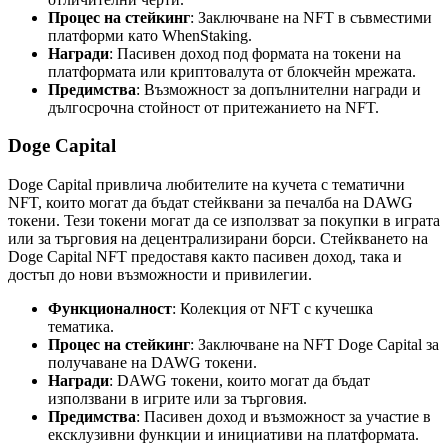
Процес на стейкинг
: Заключване на NFT в съвместими
платформи като WhenStaking.
Награди
: Пасивен доход под формата на токени на
платформата или криптовалута от блокчейн мрежата.
Предимства
: Възможност за допълнителни награди и
дългосрочна стойност от притежанието на NFT.
Doge Capital
Doge Capital привлича любителите на кучета с тематични
NFT, които могат да бъдат стейквани за печалба на DAWG
токени. Тези токени могат да се използват за покупки в играта
или за търговия на децентрализирани борси. Стейкването на
Doge Capital NFT предоставя както пасивен доход, така и
достъп до нови възможности и привилегии.
Функционалност
: Колекция от NFT с кучешка
тематика.
Процес на стейкинг
: Заключване на NFT Doge Capital за
получаване на DAWG токени.
Награди
: DAWG токени, които могат да бъдат
използвани в игрите или за търговия.
Предимства
: Пасивен доход и възможност за участие в
ексклузивни функции и инициативи на платформата.