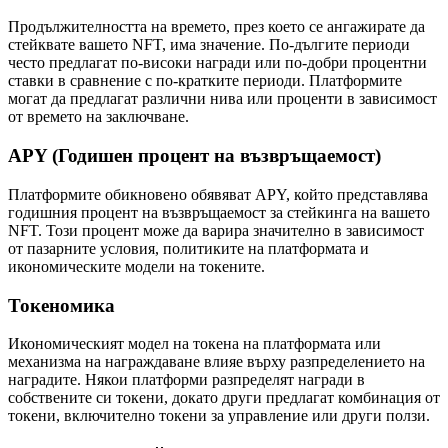
Продължителността на времето, през което се ангажирате да
стейквате вашето NFT, има значение. По-дългите периоди
често предлагат по-високи награди или по-добри процентни
ставки в сравнение с по-кратките периоди. Платформите
могат да предлагат различни нива или проценти в зависимост
от времето на заключване.
APY (Годишен процент на възвръщаемост)
Платформите обикновено обявяват APY, който представлява
годишния процент на възвръщаемост за стейкинга на вашето
NFT. Този процент може да варира значително в зависимост
от пазарните условия, политиките на платформата и
икономическите модели на токените.
Токеномика
Икономическият модел на токена на платформата или
механизма на награждаване влияе върху разпределението на
наградите. Някои платформи разпределят награди в
собствените си токени, докато други предлагат комбинация от
токени, включително токени за управление или други ползи.