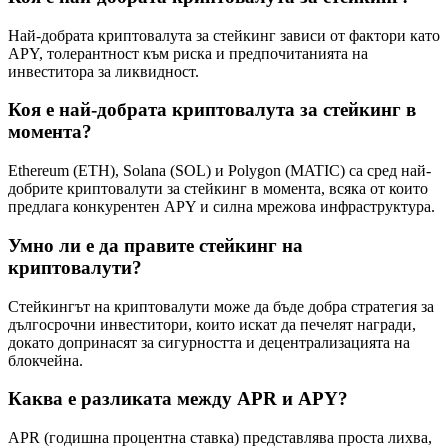
Най-добрата криптовалута за стейкинг зависи от фактори като
APY, толерантност към риска и предпочитанията на
инвеститора за ликвидност.
Коя е най-добрата криптовалута за стейкинг в
момента?
Ethereum (ETH), Solana (SOL) и Polygon (MATIC) са сред най-
добрите криптовалути за стейкинг в момента, всяка от които
предлага конкурентен APY и силна мрежова инфраструктура.
Умно ли е да правите стейкинг на
криптовалути?
Стейкингът на криптовалути може да бъде добра стратегия за
дългосрочни инвеститори, които искат да печелят награди,
докато допринасят за сигурността и децентрализацията на
блокчейна.
Каква е разликата между APR и APY?
APR (годишна процентна ставка) представлява проста лихва,