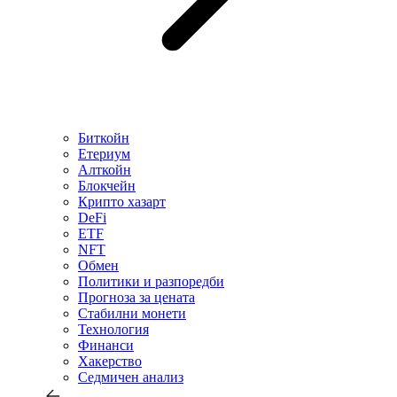
Биткойн
Етериум
Алткойн
Блокчейн
Крипто хазарт
DeFi
ETF
NFT
Обмен
Политики и разпоредби
Прогноза за цената
Стабилни монети
Технология
Финанси
Хакерство
Седмичен анализ