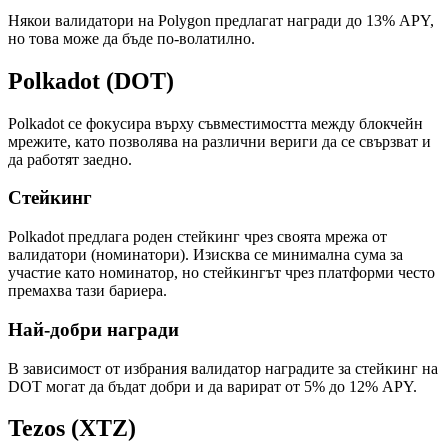
Някои валидатори на Polygon предлагат награди до 13% APY,
но това може да бъде по-волатилно.
Polkadot (DOT)
Polkadot се фокусира върху съвместимостта между блокчейн
мрежите, като позволява на различни вериги да се свързват и
да работят заедно.
Стейкинг
Polkadot предлага роден стейкинг чрез своята мрежа от
валидатори (номинатори). Изисква се минимална сума за
участие като номинатор, но стейкингът чрез платформи често
премахва тази бариера.
Най-добри награди
В зависимост от избрания валидатор наградите за стейкинг на
DOT могат да бъдат добри и да варират от 5% до 12% APY.
Tezos (XTZ)