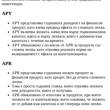
инвестиции.
APY
APY представлява годишната доходност на финансов
продукт, като взема предвид ефекта от сложната лихва.
APY включва лихвата, начислена върху първоначалния
капитал, както и върху лихвата, която е добавена към
капитала с течение на времето.
APY обикновено е по-висок от APR за продукти със
сложна лихва, като отразява реалната норма на
възвръщаемост с ефекта на капитализацията.
APR
APR представлява годишния лихвен процент за
финансов продукт, като кредит, без да отчита сложната
лихва.
Това е проста годишна ставка, която отразява лихвата
или доходността, която се получава.
APR обикновено се използва за продукти, при които
лихвата не се капитализира, което означава, че лихвата
не се добавя към капитала и не генерира нови лихви.