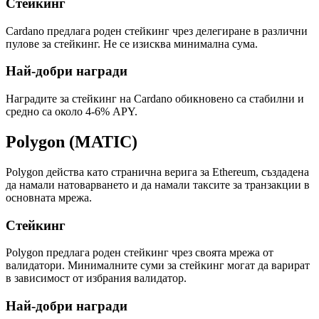
Стейкинг
Cardano предлага роден стейкинг чрез делегиране в различни
пулове за стейкинг. Не се изисква минимална сума.
Най-добри награди
Наградите за стейкинг на Cardano обикновено са стабилни и
средно са около 4-6% APY.
Polygon (MATIC)
Polygon действа като странична верига за Ethereum, създадена
да намали натоварването и да намали таксите за транзакции в
основната мрежа.
Стейкинг
Polygon предлага роден стейкинг чрез своята мрежа от
валидатори. Минималните суми за стейкинг могат да варират
в зависимост от избрания валидатор.
Най-добри награди