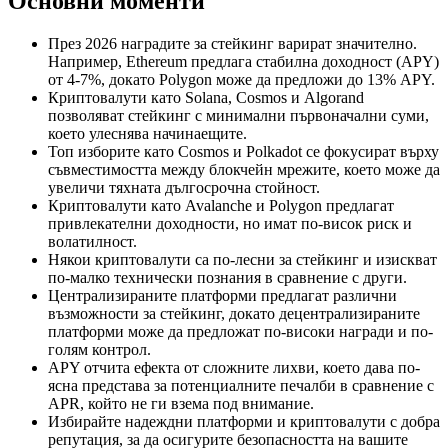
Основни моменти
През 2026 наградите за стейкинг варират значително.
Например, Ethereum предлага стабилна доходност (APY)
от 4-7%, докато Polygon може да предложи до 13% APY.
Криптовалути като Solana, Cosmos и Algorand
позволяват стейкинг с минимални първоначални суми,
което улеснява начинаещите.
Топ изборите като Cosmos и Polkadot се фокусират върху
съвместимостта между блокчейн мрежите, което може да
увеличи тяхната дългосрочна стойност.
Криптовалути като Avalanche и Polygon предлагат
привлекателни доходности, но имат по-висок риск и
волатилност.
Някои криптовалути са по-лесни за стейкинг и изискват
по-малко технически познания в сравнение с други.
Централизираните платформи предлагат различни
възможности за стейкинг, докато децентрализираните
платформи може да предложат по-високи награди и по-
голям контрол.
APY отчита ефекта от сложните лихви, което дава по-
ясна представа за потенциалните печалби в сравнение с
APR, който не ги взема под внимание.
Избирайте надеждни платформи и криптовалути с добра
репутация, за да осигурите безопасността на вашите