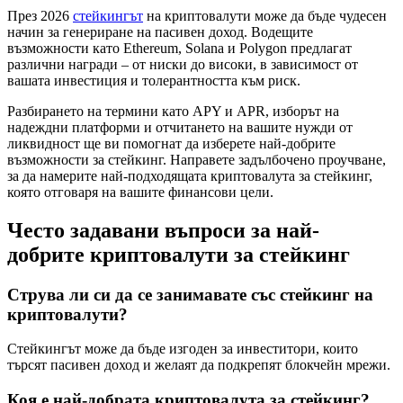
През 2026
стейкингът
на криптовалути може да бъде чудесен
начин за генериране на пасивен доход. Водещите
възможности като Ethereum, Solana и Polygon предлагат
различни награди – от ниски до високи, в зависимост от
вашата инвестиция и толерантността към риск.
Разбирането на термини като APY и APR, изборът на
надеждни платформи и отчитането на вашите нужди от
ликвидност ще ви помогнат да изберете най-добрите
възможности за стейкинг. Направете задълбочено проучване,
за да намерите най-подходящата криптовалута за стейкинг,
която отговаря на вашите финансови цели.
Често задавани въпроси за най-
добрите криптовалути за стейкинг
Струва ли си да се занимавате със стейкинг на
криптовалути?
Стейкингът може да бъде изгоден за инвеститори, които
търсят пасивен доход и желаят да подкрепят блокчейн мрежи.
Коя е най-добрата криптовалута за стейкинг?