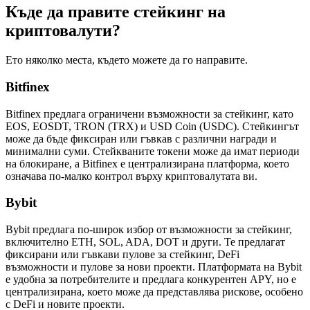
Къде да правите стейкинг на
криптовалути?
Ето няколко места, където можете да го направите.
Bitfinex
Bitfinex предлага ограничени възможности за стейкинг, като
EOS, EOSDT, TRON (TRX) и USD Coin (USDC). Стейкингът
може да бъде фиксиран или гъвкав с различни награди и
минимални суми. Стейкваните токени може да имат периоди
на блокиране, а Bitfinex е централизирана платформа, което
означава по-малко контрол върху криптовалутата ви.
Bybit
Bybit предлага по-широк избор от възможности за стейкинг,
включително ETH, SOL, ADA, DOT и други. Те предлагат
фиксирани или гъвкави пулове за стейкинг, DeFi
възможности и пулове за нови проекти. Платформата на Bybit
е удобна за потребителите и предлага конкурентен APY, но е
централизирана, което може да представлява рискове, особено
с DeFi и новите проекти.