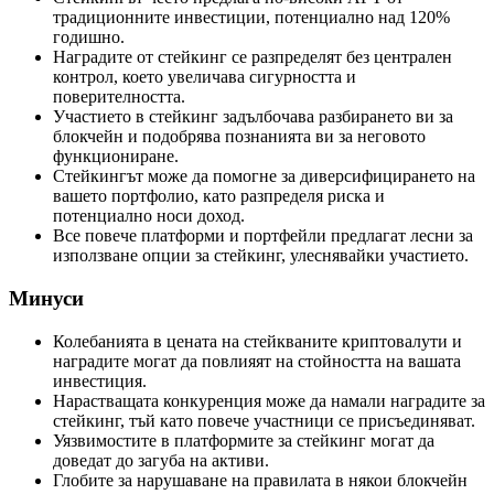
традиционните инвестиции, потенциално над 120%
годишно.
Наградите от стейкинг се разпределят без централен
контрол, което увеличава сигурността и
поверителността.
Участието в стейкинг задълбочава разбирането ви за
блокчейн и подобрява познанията ви за неговото
функциониране.
Стейкингът може да помогне за диверсифицирането на
вашето портфолио, като разпределя риска и
потенциално носи доход.
Все повече платформи и портфейли предлагат лесни за
използване опции за стейкинг, улеснявайки участието.
Минуси
Колебанията в цената на стейкваните криптовалути и
наградите могат да повлияят на стойността на вашата
инвестиция.
Нарастващата конкуренция може да намали наградите за
стейкинг, тъй като повече участници се присъединяват.
Уязвимостите в платформите за стейкинг могат да
доведат до загуба на активи.
Глобите за нарушаване на правилата в някои блокчейн