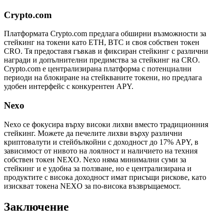
Crypto.com
Платформата Crypto.com предлага обширни възможности за
стейкинг на токени като ETH, BTC и своя собствен токен
CRO. Тя предоставя гъвкав и фиксиран стейкинг с различни
награди и допълнителни предимства за стейкинг на CRO.
Crypto.com е централизирана платформа с потенциални
периоди на блокиране на стейкваните токени, но предлага
удобен интерфейс с конкурентен APY.
Nexo
Nexo се фокусира върху високи лихви вместо традиционния
стейкинг. Можете да печелите лихви върху различни
криптовалути и стейбълкойни с доходност до 17% APY, в
зависимост от нивото на лоялност и наличието на техния
собствен токен NEXO. Nexo няма минимални суми за
стейкинг и е удобна за ползване, но е централизирана и
продуктите с висока доходност имат присъщи рискове, като
изискват токена NEXO за по-висока възвръщаемост.
Заключение