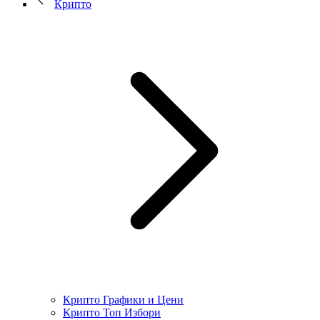
Крипто
Крипто Графики и Цени
Крипто Топ Избори