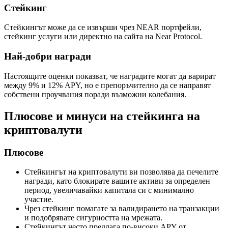
Стейкинг
Стейкингът може да се извърши чрез NEAR портфейли,
стейкинг услуги или директно на сайта на Near Protocol.
Най-добри награди
Настоящите оценки показват, че наградите могат да варират
между 9% и 12% APY, но е препоръчително да се направят
собствени проучвания поради възможни колебания.
Плюсове и минуси на стейкинга на
криптовалути
Плюсове
Стейкингът на криптовалути ви позволява да печелите
награди, като блокирате вашите активи за определен
период, увеличавайки капитала си с минимално
участие.
Чрез стейкинг помагате за валидирането на транзакции
и подобрявате сигурността на мрежата.
Стейкингът често предлага по-високи APY от