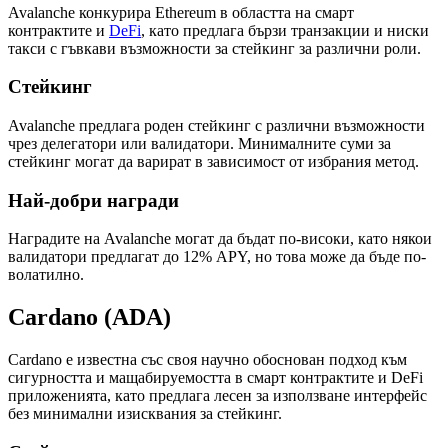
Avalanche конкурира Ethereum в областта на смарт
контрактите и
DeFi
, като предлага бързи транзакции и ниски
такси с гъвкави възможности за стейкинг за различни роли.
Стейкинг
Avalanche предлага роден стейкинг с различни възможности
чрез делегатори или валидатори. Минималните суми за
стейкинг могат да варират в зависимост от избрания метод.
Най-добри награди
Наградите на Avalanche могат да бъдат по-високи, като някои
валидатори предлагат до 12% APY, но това може да бъде по-
волатилно.
Cardano (ADA)
Cardano е известна със своя научно обоснован подход към
сигурността и мащабируемостта в смарт контрактите и DeFi
приложенията, като предлага лесен за използване интерфейс
без минимални изисквания за стейкинг.