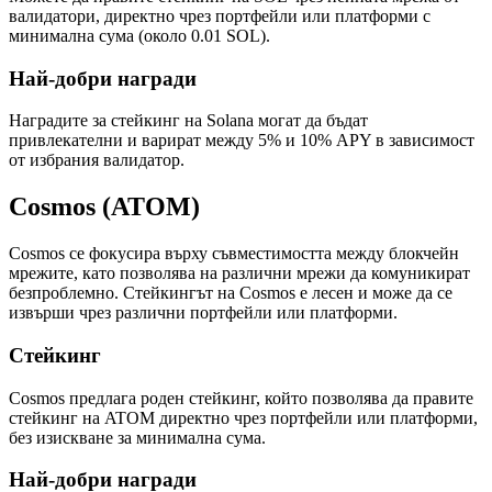
валидатори, директно чрез портфейли или платформи с
минимална сума (около 0.01 SOL).
Най-добри награди
Наградите за стейкинг на Solana могат да бъдат
привлекателни и варират между 5% и 10% APY в зависимост
от избрания валидатор.
Cosmos (ATOM)
Cosmos се фокусира върху съвместимостта между блокчейн
мрежите, като позволява на различни мрежи да комуникират
безпроблемно. Стейкингът на Cosmos е лесен и може да се
извърши чрез различни портфейли или платформи.
Стейкинг
Cosmos предлага роден стейкинг, който позволява да правите
стейкинг на ATOM директно чрез портфейли или платформи,
без изискване за минимална сума.
Най-добри награди