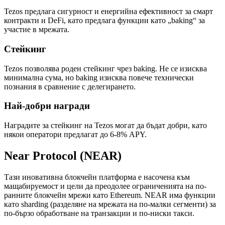
Tezos предлага сигурност и енергийна ефективност за смарт
контракти и DeFi, като предлага функции като „baking“ за
участие в мрежата.
Стейкинг
Tezos позволява роден стейкинг чрез baking. Не се изисква
минимална сума, но baking изисква повече технически
познания в сравнение с делегирането.
Най-добри награди
Наградите за стейкинг на Tezos могат да бъдат добри, като
някои оператори предлагат до 6-8% APY.
Near Protocol (NEAR)
Тази иновативна блокчейн платформа е насочена към
мащабируемост и цели да преодолее ограниченията на по-
ранните блокчейн мрежи като Ethereum. NEAR има функции
като sharding (разделяне на мрежата на по-малки сегменти) за
по-бързо обработване на транзакции и по-ниски такси.