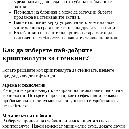
мрежи могат да доведат до загуба на стейкваните
активи.
Периодът на блокиране може да затрудни бързата
продажба на стейкваните активи.
Вашето влияние върху управлението може да бъде
минимално в сравнение с това на други участници.
Колебанията на цените на крипто пазара могат да
повлияят на стойността на вашите стейквани активи.
Как да изберете най-добрите
криптовалути за стейкинг?
Когато решавате коя криптовалута да стейквате, вземете
предвид следните фактори:
Мрежа и технологии
Избирайте криптовалути, базирани на иновативни блокчейн
технологии. Потърсете проекти, които ефективно решават
проблеми със скалируемостта, сигурността и удобството за
потребителя.
Механизъм на стейкинг
Разберете процеса на стейкинг и изискванията за всяка
криптовалута. Някои изискват минимална сума, докато други