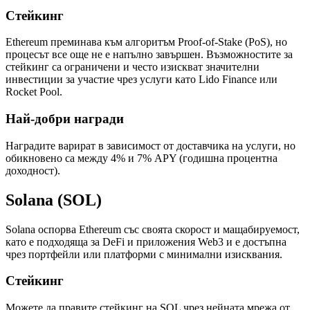
Стейкинг
Ethereum преминава към алгоритъм Proof-of-Stake (PoS), но
процесът все още не е напълно завършен. Възможностите за
стейкинг са ограничени и често изискват значителни
инвестиции за участие чрез услуги като Lido Finance или
Rocket Pool.
Най-добри награди
Наградите варират в зависимост от доставчика на услуги, но
обикновено са между 4% и 7% APY (годишна процентна
доходност).
Solana (SOL)
Solana оспорва Ethereum със своята скорост и мащабируемост,
като е подходяща за DeFi и приложения Web3 и е достъпна
чрез портфейли или платформи с минимални изисквания.
Стейкинг
Можете да правите стейкинг на SOL чрез нейната мрежа от