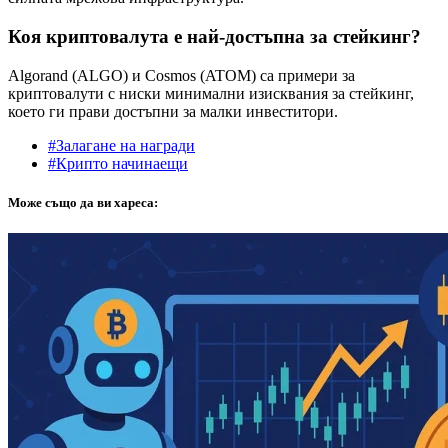
Коя криптовалута е най-достъпна за стейкинг?
Algorand (ALGO) и Cosmos (ATOM) са примери за
криптовалути с ниски минимални изисквания за стейкинг,
което ги прави достъпни за малки инвеститори.
#Залагане на награди
#Крипто начинаещи
Може също да ви хареса: