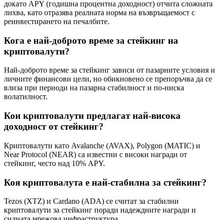
докато APY (годишна процентна доходност) отчита сложната
лихва, като отразява реалната норма на възвръщаемост с
реинвестирането на печалбите.
Кога е най-доброто време за стейкинг на
криптовалути?
Най-доброто време за стейкинг зависи от пазарните условия и
личните финансови цели, но обикновено се препоръчва да се
влиза при периоди на пазарна стабилност и по-ниска
волатилност.
Кои криптовалути предлагат най-висока
доходност от стейкинг?
Криптовалути като Avalanche (AVAX), Polygon (MATIC) и
Near Protocol (NEAR) са известни с високи награди от
стейкинг, често над 10% APY.
Коя криптовалута е най-стабилна за стейкинг?
Tezos (XTZ) и Cardano (ADA) се считат за стабилни
криптовалути за стейкинг поради надеждните награди и
силната мрежова инфраструктура.