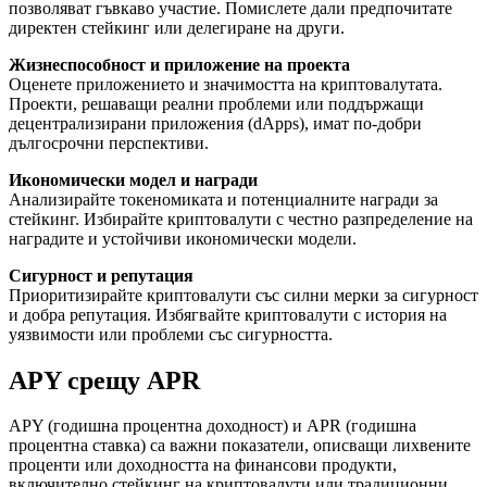
позволяват гъвкаво участие. Помислете дали предпочитате
директен стейкинг или делегиране на други.
Жизнеспособност и приложение на проекта
Оценете приложението и значимостта на криптовалутата.
Проекти, решаващи реални проблеми или поддържащи
децентрализирани приложения (dApps), имат по-добри
дългосрочни перспективи.
Икономически модел и награди
Анализирайте токеномиката и потенциалните награди за
стейкинг. Избирайте криптовалути с честно разпределение на
наградите и устойчиви икономически модели.
Сигурност и репутация
Приоритизирайте криптовалути със силни мерки за сигурност
и добра репутация. Избягвайте криптовалути с история на
уязвимости или проблеми със сигурността.
APY срещу APR
APY (годишна процентна доходност) и APR (годишна
процентна ставка) са важни показатели, описващи лихвените
проценти или доходността на финансови продукти,
включително стейкинг на криптовалути или традиционни