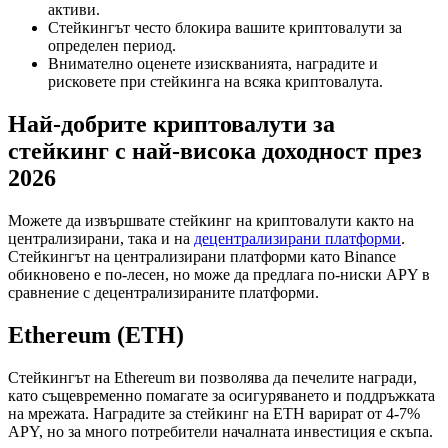
активи.
Стейкингът често блокира вашите криптовалути за
определен период.
Внимателно оценете изискванията, наградите и
рисковете при стейкинга на всяка криптовалута.
Най-добрите криптовалути за
стейкинг с най-висока доходност през
2026
Можете да извършвате стейкинг на криптовалути както на
централизирани, така и на
децентрализирани платформи
.
Стейкингът на централизирани платформи като Binance
обикновено е по-лесен, но може да предлага по-ниски APY в
сравнение с децентрализираните платформи.
Ethereum (ETH)
Стейкингът на Ethereum ви позволява да печелите награди,
като същевременно помагате за осигуряването и поддръжката
на мрежата. Наградите за стейкинг на ETH варират от 4-7%
APY, но за много потребители началната инвестиция е скъпа.