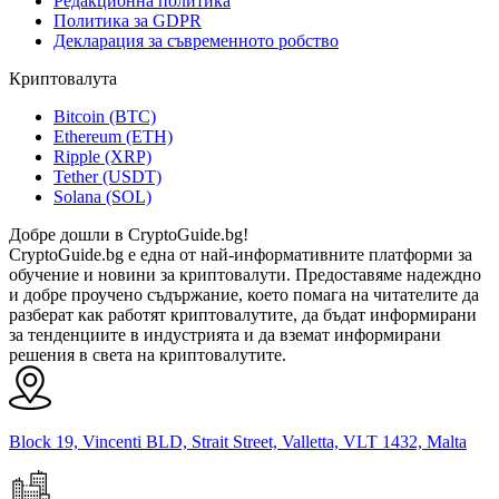
Редакционна политика
Политика за GDPR
Декларация за съвременното робство
Криптовалута
Bitcoin (BTC)
Ethereum (ETH)
Ripple (XRP)
Tether (USDT)
Solana (SOL)
Добре дошли в CryptoGuide.bg!
CryptoGuide.bg е една от най-информативните платформи за
обучение и новини за криптовалути. Предоставяме надеждно
и добре проучено съдържание, което помага на читателите да
разберат как работят криптовалутите, да бъдат информирани
за тенденциите в индустрията и да вземат информирани
решения в света на криптовалутите.
Block 19, Vincenti BLD, Strait Street, Valletta, VLT 1432, Malta