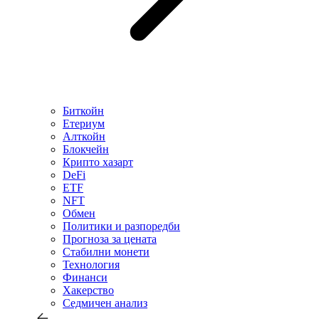
Биткойн
Етериум
Алткойн
Блокчейн
Крипто хазарт
DeFi
ETF
NFT
Обмен
Политики и разпоредби
Прогноза за цената
Стабилни монети
Технология
Финанси
Хакерство
Седмичен анализ