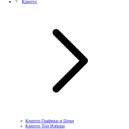
Крипто
Крипто Графики и Цени
Крипто Топ Избори