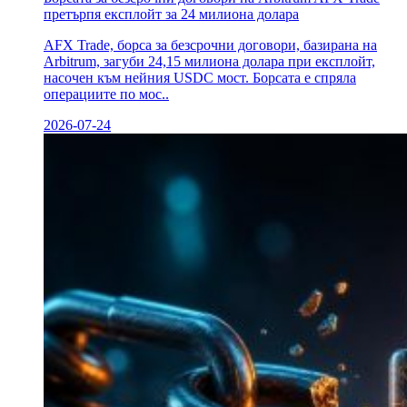
претърпя експлойт за 24 милиона долара
AFX Trade, борса за безсрочни договори, базирана на
Arbitrum, загуби 24,15 милиона долара при експлойт,
насочен към нейния USDC мост. Борсата е спряла
операциите по мос..
2026-07-24