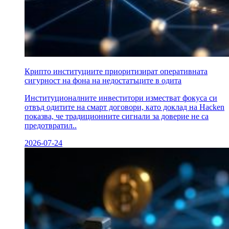
Крипто институциите приоритизират оперативната
сигурност на фона на недостатъците в одита
Институционалните инвеститори изместват фокуса си
отвъд одитите на смарт договори, като доклад на Hacken
показва, че традиционните сигнали за доверие не са
предотвратил..
2026-07-24