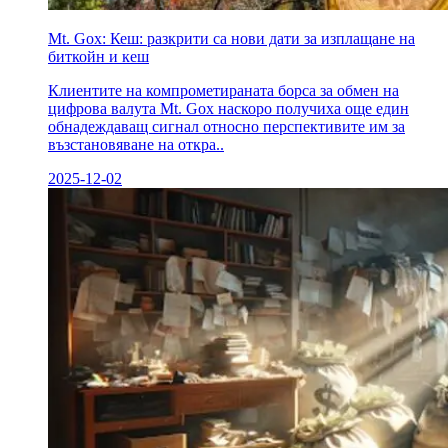
Mt. Gox: Кеш: разкрити са нови дати за изплащане на
биткойн и кеш
Клиентите на компрометираната борса за обмен на
цифрова валута Mt. Gox наскоро получиха още един
обнадеждаващ сигнал относно перспективите им за
възстановяване на откра..
2025-12-02