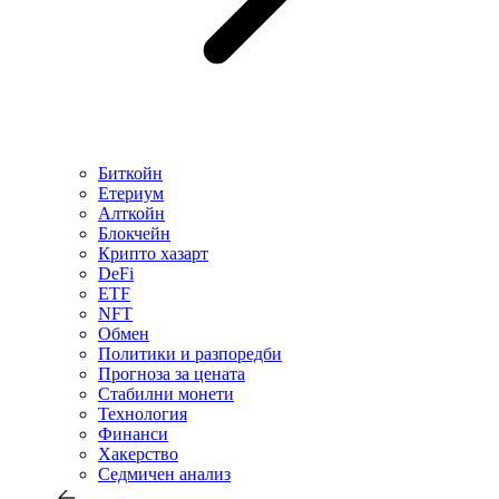
Биткойн
Етериум
Алткойн
Блокчейн
Крипто хазарт
DeFi
ETF
NFT
Обмен
Политики и разпоредби
Прогноза за цената
Стабилни монети
Технология
Финанси
Хакерство
Седмичен анализ