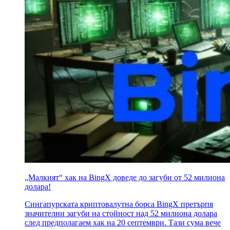
„Малкият“ хак на BingX доведе до загуби от 52 милиона
долара!
Сингапурската криптовалутна борса BingX претърпя
значителни загуби на стойност над 52 милиона долара
след предполагаем хак на 20 септември. Тази сума вече