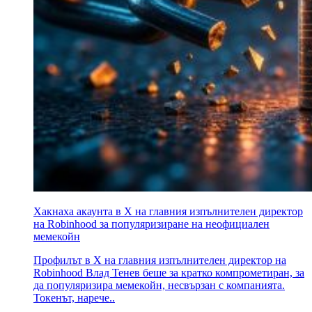
Хакнаха акаунта в X на главния изпълнителен директор
на Robinhood за популяризиране на неофициален
мемекойн
Профилът в X на главния изпълнителен директор на
Robinhood Влад Тенев беше за кратко компрометиран, за
да популяризира мемекойн, несвързан с компанията.
Токенът, нарече..