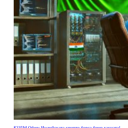
$235M Обир: Индийската крипто борса беше хакната!