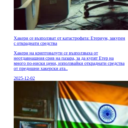
Хакери се възползват от катастрофата: Етериум, закупен
с откраднати средства
Хакери на криптовалути се възползваха от
неотдавнашния срив на пазара, за да купят Етер на
много по-ниски цени, използвайки откраднати средства
от предишни хакерски ата..
2025-12-02