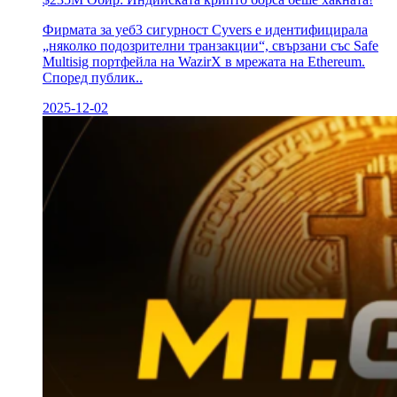
Фирмата за уеб3 сигурност Cyvers е идентифицирала
„няколко подозрителни транзакции“, свързани със Safe
Multisig портфейла на WazirX в мрежата на Ethereum.
Според публик..
2025-12-02