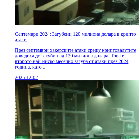
Септември 2024: Загубени 120 милиона долара в крипто
атаки
През септември хакерските атаки срещу криптовалутите
доведоха до загуби над 120 милиона долара. Това е
второто най-ниско месечно загуба от атаки през 2024
година, като ..
2025-12-02