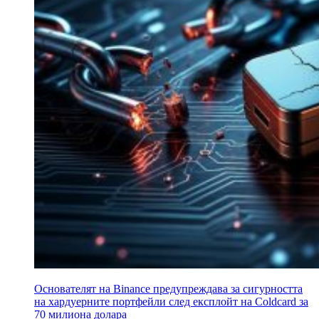
Основателят на Binance предупреждава за сигурността
на хардуерните портфейли след експлойт на Coldcard за
70 милиона долара