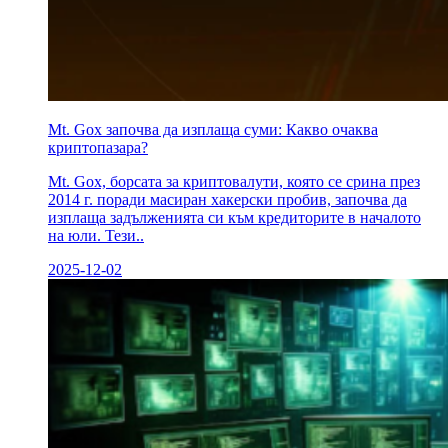
Mt. Gox започва да изплаща суми: Какво очаква
криптопазара?
Mt. Gox, борсата за криптовалути, която се срина през
2014 г. поради масиран хакерски пробив, започва да
изплаща задълженията си към кредиторите в началото
на юли. Тези..
2025-12-02