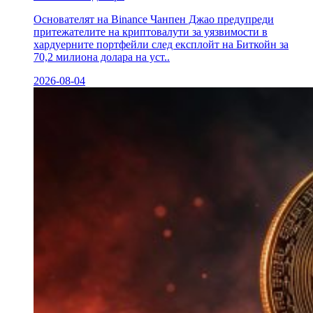
Основателят на Binance Чанпен Джао предупреди
притежателите на криптовалути за уязвимости в
хардуерните портфейли след експлойт на Биткойн за
70,2 милиона долара на уст..
2026-08-04