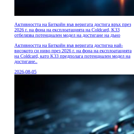
Активността на Биткойн във веригата достига връх през
2026 г. на фона на експлоатацията на Coldcard, K33
отбелязва потенциален модел на достигане на дъно
Активността на Биткойн във веригата достигна най-
високото си ниво през 2026 г. на фона на експлоатацията
на Coldcard, като K33 предполага потенциален модел на
достигане..
2026-08-05