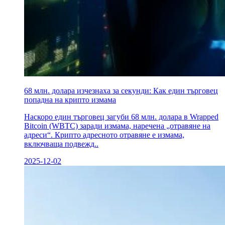
68 млн. долара изчезнаха за секунди: Как един търговец
попадна на крипто измама
Наскоро един търговец загуби 68 млн. долара в Wrapped
Bitcoin (WBTC) заради измама, наречена „отравяне на
адреси“. Крипто адресното отравяне е измама,
включваща подвежд..
2025-12-02