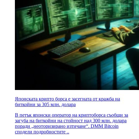
Японската крипто борса е засегната от кражба на
биткойни за 305 млн. долара
В петък японски оператор на криптоборса съобщи за
загуба на биткойни на стойност над 300 млн. долара
поради „неоторизирано изтичане“. DMM Bitcoin
сподели подробностите ..