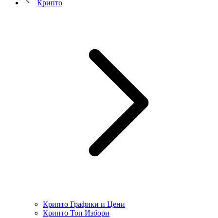
Крипто
Крипто Графики и Цени
Крипто Топ Избори