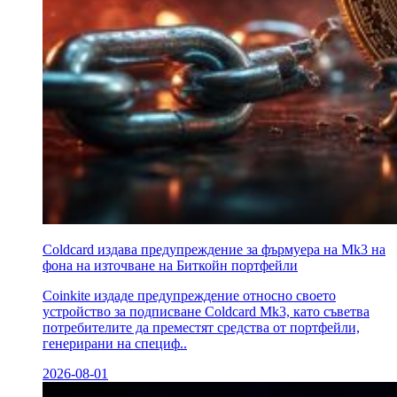
Coldcard издава предупреждение за фърмуера на Mk3 на
фона на източване на Биткойн портфейли
Coinkite издаде предупреждение относно своето
устройство за подписване Coldcard Mk3, като съветва
потребителите да преместят средства от портфейли,
генерирани на специф..
2026-08-01