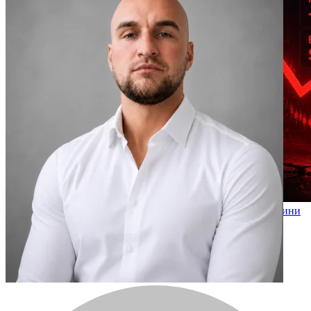
Майкъл Сейлър продаде Bitcoin за пръв път от четири години
– но никой не трябва да паникьосва
2026-06-02