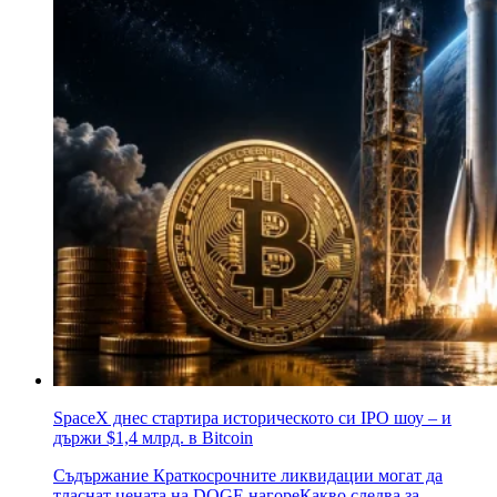
SpaceX днес стартира историческото си IPO шоу – и
държи $1,4 млрд. в Bitcoin
Съдържание Краткосрочните ликвидации могат да
тласнат цената на DOGE нагореКакво следва за