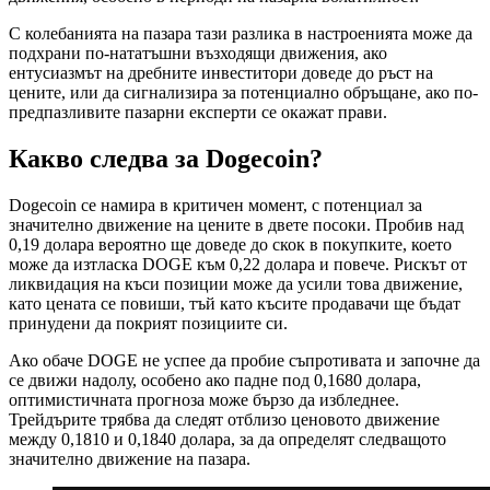
С колебанията на пазара тази разлика в настроенията може да
подхрани по-нататъшни възходящи движения, ако
ентусиазмът на дребните инвеститори доведе до ръст на
цените, или да сигнализира за потенциално обръщане, ако по-
предпазливите пазарни експерти се окажат прави.
Какво следва за Dogecoin?
Dogecoin се намира в критичен момент, с потенциал за
значително движение на цените в двете посоки. Пробив над
0,19 долара вероятно ще доведе до скок в покупките, което
може да изтласка DOGE към 0,22 долара и повече. Рискът от
ликвидация на къси позиции може да усили това движение,
като цената се повиши, тъй като късите продавачи ще бъдат
принудени да покрият позициите си.
Ако обаче DOGE не успее да пробие съпротивата и започне да
се движи надолу, особено ако падне под 0,1680 долара,
оптимистичната прогноза може бързо да избледнее.
Трейдърите трябва да следят отблизо ценовото движение
между 0,1810 и 0,1840 долара, за да определят следващото
значително движение на пазара.