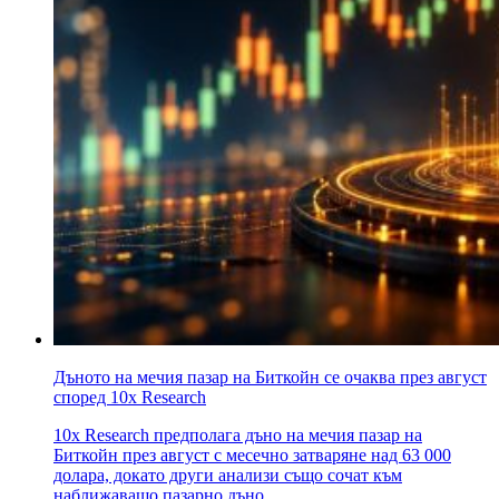
Дъното на мечия пазар на Биткойн се очаква през август
според 10x Research
10x Research предполага дъно на мечия пазар на
Биткойн през август с месечно затваряне над 63 000
долара, докато други анализи също сочат към
наближаващо пазарно дъно.