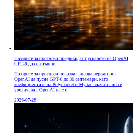
Пазарите за прогнози предвиждат пускането на OpenAI
GPT-6 до септември
Пазарите за прогнози показват висока вероятност
OpenAI да пусне GPT-6 до 30 септември, като
коефициентите на Polymarket и Myriad значително се
увеличават. OpenAI не е о..
2026-07-28