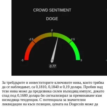
За трейдърите и инвеститорите ключовите нива, които трябва
да се наблюдават, са 0,1810, 0,1840 и 0,19 долара. Пробив над
тези нива може да предизвика силен възходящ импулс, докато
спад под 0,1680 долара би сигнализирал за преминаване към
низходяща тенденция. С потенциала за значителни
ликвидации на къси позиции, цената на Dogecoin може да