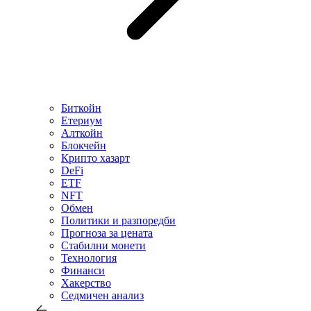
Биткойн
Етериум
Алткойн
Блокчейн
Крипто хазарт
DeFi
ETF
NFT
Обмен
Политики и разпоредби
Прогноза за цената
Стабилни монети
Технология
Финанси
Хакерство
Седмичен анализ