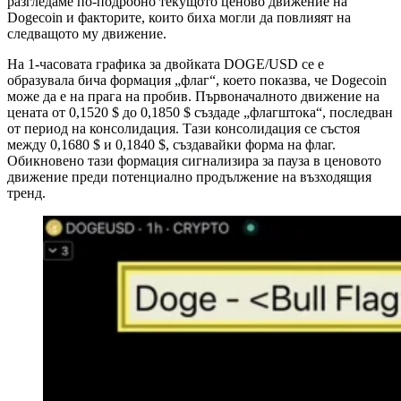
разгледаме по-подробно текущото ценово движение на
Dogecoin и факторите, които биха могли да повлияят на
следващото му движение.
На 1-часовата графика за двойката DOGE/USD се е
образувала бича формация „флаг“, което показва, че Dogecoin
може да е на прага на пробив. Първоначалното движение на
цената от 0,1520 $ до 0,1850 $ създаде „флагштока“, последван
от период на консолидация. Тази консолидация се състоя
между 0,1680 $ и 0,1840 $, създавайки форма на флаг.
Обикновено тази формация сигнализира за пауза в ценовото
движение преди потенциално продължение на възходящия
тренд.