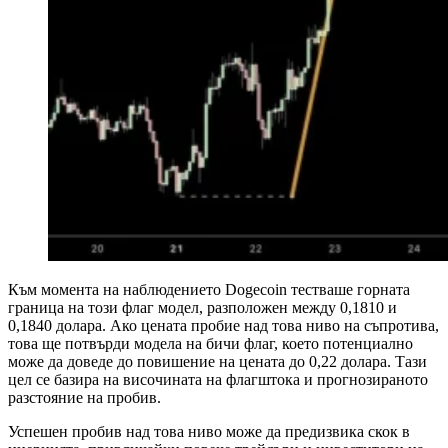
Към момента на наблюдението Dogecoin тестваше горната
граница на този флаг модел, разположен между 0,1810 и
0,1840 долара. Ако цената пробие над това ниво на съпротива,
това ще потвърди модела на бичи флаг, което потенциално
може да доведе до повишение на цената до 0,22 долара. Тази
цел се базира на височината на флагштока и прогнозираното
разстояние на пробив.
Успешен пробив над това ниво може да предизвика скок в