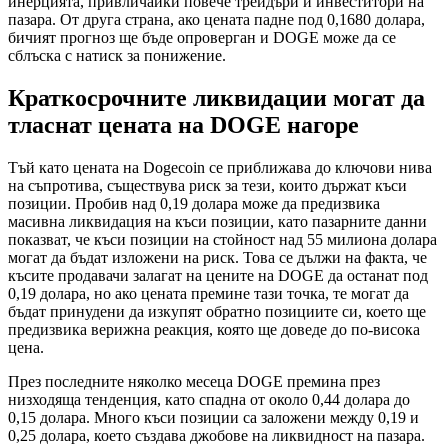
инерцията, привличайки повече трейдъри и инвеститори на
пазара. От друга страна, ако цената падне под 0,1680 долара,
бичият прогноз ще бъде опроверган и DOGE може да се
сблъска с натиск за понижение.
Краткосрочните ликвидации могат да
тласнат цената на DOGE нагоре
Тъй като цената на Dogecoin се приближава до ключови нива
на съпротива, съществува риск за тези, които държат къси
позиции. Пробив над 0,19 долара може да предизвика
масивна ликвидация на къси позиции, като пазарните данни
показват, че къси позиции на стойност над 55 милиона долара
могат да бъдат изложени на риск. Това се дължи на факта, че
късите продавачи залагат на цените на DOGE да останат под
0,19 долара, но ако цената премине тази точка, те могат да
бъдат принудени да изкупят обратно позициите си, което ще
предизвика верижна реакция, която ще доведе до по-висока
цена.
През последните няколко месеца DOGE премина през
низходяща тенденция, като спадна от около 0,44 долара до
0,15 долара. Много къси позиции са заложени между 0,19 и
0,25 долара, което създава джобове на ликвидност на пазара.