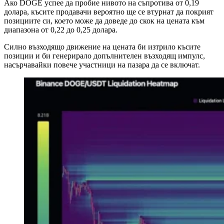
Ако DOGE успее да пробие нивото на съпротива от 0,19
долара, късите продавачи вероятно ще се втурнат да покрият
позициите си, което може да доведе до скок на цената към
диапазона от 0,22 до 0,25 долара.
Силно възходящо движение на цената би изтрило късите
позиции и би генерирало допълнителен възходящ импулс,
насърчавайки повече участници на пазара да се включат.