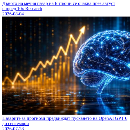
Дъното на мечия пазар на Биткойн се очаква през август
според 10x Research
2026-08-04
Пазарите за прогнози предвиждат пускането на OpenAI GPT-6
до септември
2026-07-28