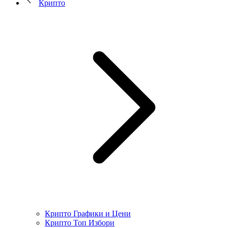
Крипто
Крипто Графики и Цени
Крипто Топ Избори