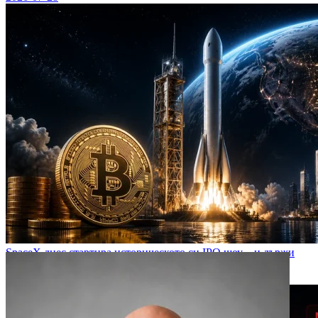
SpaceX днес стартира историческото си IPO шоу – и държи
$1,4 млрд. в Bitcoin
2026-06-02