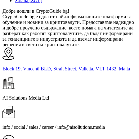
Solana (SOL)
Добре дошли в CryptoGuide.bg!
CryptoGuide.bg е една от най-информативните платформи за
обучение и новини за криптовалути. Предоставяме надеждно
и добре проучено съдържание, което помага на читателите да
разберат как работят криптовалутите, да бъдат информирани
за тенденциите в индустрията и да вземат информирани
решения в света на криптовалутите.
Block 19, Vincenti BLD, Strait Street, Valletta, VLT 1432, Malta
AI Solutions Media Ltd
info / social / sales / career /
info@aisoliutions.media