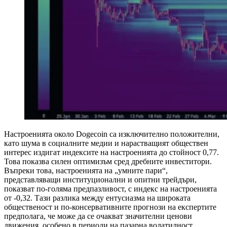
Настроенията около Dogecoin са изключително положителни,
като шума в социалните медии и нарастващият обществен
интерес издигат индексите на настроенията до стойност 0,77.
Това показва силен оптимизъм сред дребните инвеститори.
Въпреки това, настроенията на „умните пари“,
представляващи институционални и опитни трейдъри,
показват по-голяма предпазливост, с индекс на настроенията
от -0,32. Тази разлика между ентусиазма на широката
общественост и по-консервативните прогнози на експертите
предполага, че може да се очакват значителни ценови
движения, особено в периоди на пазарна волатилност.