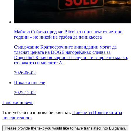
Майкъл Сейлър продаде Bitcoin за пръв път от четири
години – но никой не трябва да паникьосва
Съдържание Краткосрочните ликвидации могат да
тласнат цената на DOGE нагореКакво следва за
Dogecoin? Какво всъщност се случи – и защо е по-малко,
отколкото си мислите А..
2026-06-02
Покажи повече
2025-12-02
Покажи повече
Този уебсайт използва бисквитки.
Повече за Политиката за
поверителност
Please provide the text you would like to have translated into Bulgarian.