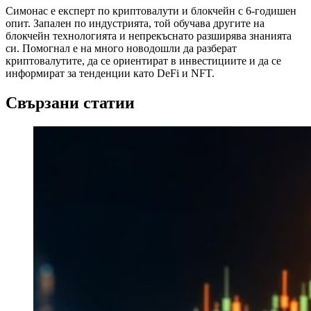
Симонас е експерт по криптовалути и блокчейн с 6-годишен
опит. Запален по индустрията, той обучава другите на
блокчейн технологията и непрекъснато разширява знанията
си. Помогнал е на много новодошли да разберат
криптовалутите, да се ориентират в инвестициите и да се
информират за тенденции като DeFi и NFT.
Свързани статии