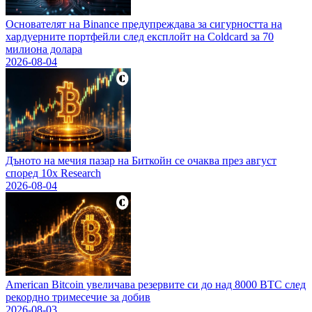
Основателят на Binance предупреждава за сигурността на
хардуерните портфейли след експлойт на Coldcard за 70
милиона долара
2026-08-04
Дъното на мечия пазар на Биткойн се очаква през август
според 10x Research
2026-08-04
American Bitcoin увеличава резервите си до над 8000 BTC след
рекордно тримесечие за добив
2026-08-03