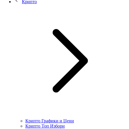
Крипто
Крипто Графики и Цени
Крипто Топ Избори