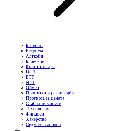
Биткойн
Етериум
Алткойн
Блокчейн
Крипто хазарт
DeFi
ETF
NFT
Обмен
Политики и разпоредби
Прогноза за цената
Стабилни монети
Технология
Финанси
Хакерство
Седмичен анализ