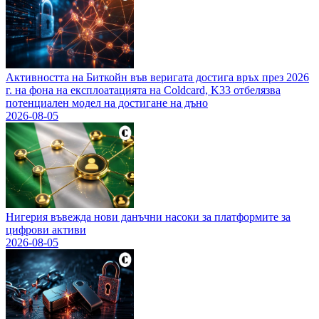
Активността на Биткойн във веригата достига връх през 2026
г. на фона на експлоатацията на Coldcard, K33 отбелязва
потенциален модел на достигане на дъно
2026-08-05
Нигерия въвежда нови данъчни насоки за платформите за
цифрови активи
2026-08-05