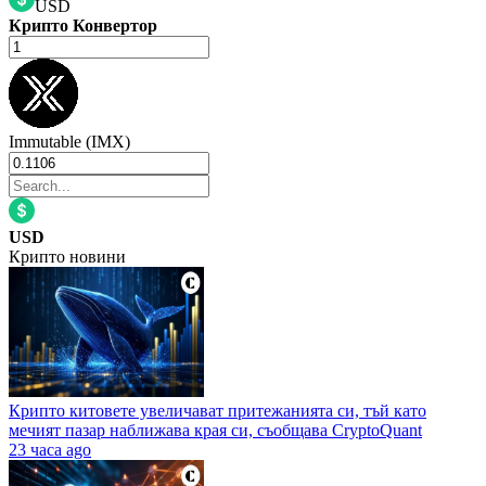
USD
Крипто Конвертор
Immutable (IMX)
USD
Крипто новини
Крипто китовете увеличават притежанията си, тъй като
мечият пазар наближава края си, съобщава CryptoQuant
23 часа ago