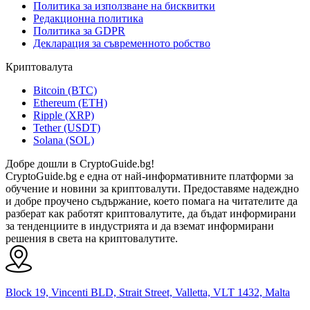
Политика за използване на бисквитки
Редакционна политика
Политика за GDPR
Декларация за съвременното робство
Криптовалута
Bitcoin (BTC)
Ethereum (ETH)
Ripple (XRP)
Tether (USDT)
Solana (SOL)
Добре дошли в CryptoGuide.bg!
CryptoGuide.bg е една от най-информативните платформи за
обучение и новини за криптовалути. Предоставяме надеждно
и добре проучено съдържание, което помага на читателите да
разберат как работят криптовалутите, да бъдат информирани
за тенденциите в индустрията и да вземат информирани
решения в света на криптовалутите.
Block 19, Vincenti BLD, Strait Street, Valletta, VLT 1432, Malta