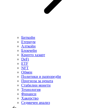
Биткойн
Етериум
Алткойн
Блокчейн
Крипто хазарт
DeFi
ETF
NFT
Обмен
Политики и разпоредби
Прогноза за цената
Стабилни монети
Технология
Финанси
Хакерство
Седмичен анализ