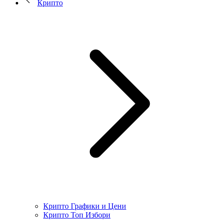
Крипто
Крипто Графики и Цени
Крипто Топ Избори