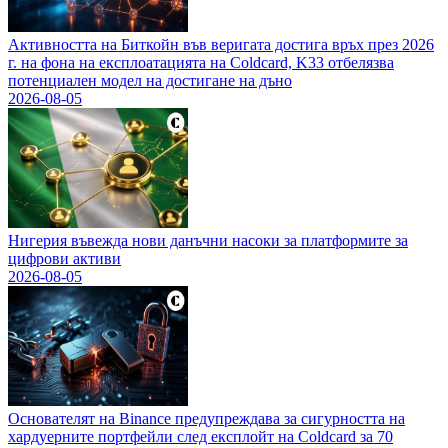
Активността на Биткойн във веригата достига връх през 2026
г. на фона на експлоатацията на Coldcard, K33 отбелязва
потенциален модел на достигане на дъно
2026-08-05
Нигерия въвежда нови данъчни насоки за платформите за
цифрови активи
2026-08-05
Основателят на Binance предупреждава за сигурността на
хардуерните портфейли след експлойт на Coldcard за 70