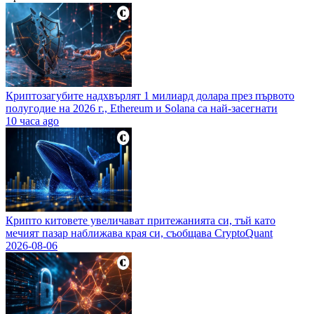
Криптозагубите надхвърлят 1 милиард долара през първото
полугодие на 2026 г., Ethereum и Solana са най-засегнати
10 часа ago
Крипто китовете увеличават притежанията си, тъй като
мечият пазар наближава края си, съобщава CryptoQuant
2026-08-06