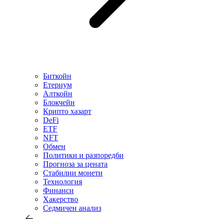
Биткойн
Етериум
Алткойн
Блокчейн
Крипто хазарт
DeFi
ETF
NFT
Обмен
Политики и разпоредби
Прогноза за цената
Стабилни монети
Технология
Финанси
Хакерство
Седмичен анализ