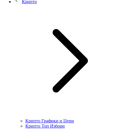
Крипто
Крипто Графики и Цени
Крипто Топ Избори