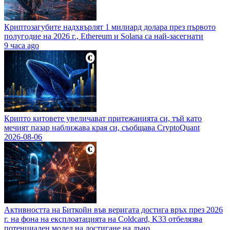
Криптозагубите надхвърлят 1 милиард долара през първото
полугодие на 2026 г., Ethereum и Solana са най-засегнати
9 часа ago
Крипто китовете увеличават притежанията си, тъй като
мечият пазар наближава края си, съобщава CryptoQuant
2026-08-06
Активността на Биткойн във веригата достига връх през 2026
г. на фона на експлоатацията на Coldcard, K33 отбелязва
потенциален модел на достигане на дъно