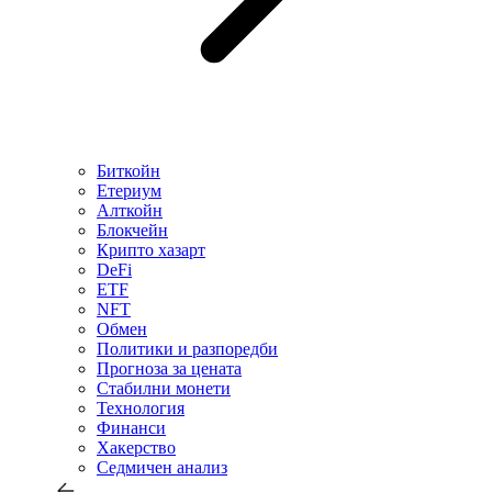
Биткойн
Етериум
Алткойн
Блокчейн
Крипто хазарт
DeFi
ETF
NFT
Обмен
Политики и разпоредби
Прогноза за цената
Стабилни монети
Технология
Финанси
Хакерство
Седмичен анализ