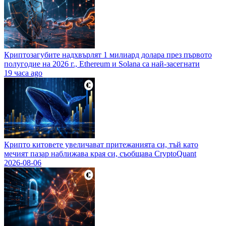
Криптозагубите надхвърлят 1 милиард долара през първото
полугодие на 2026 г., Ethereum и Solana са най-засегнати
19 часа ago
Крипто китовете увеличават притежанията си, тъй като
мечият пазар наближава края си, съобщава CryptoQuant
2026-08-06