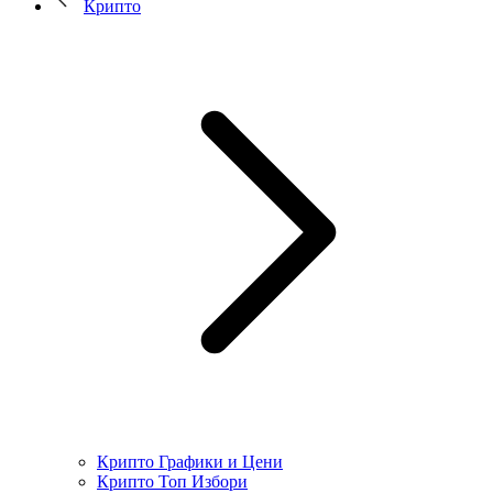
Крипто
Крипто Графики и Цени
Крипто Топ Избори