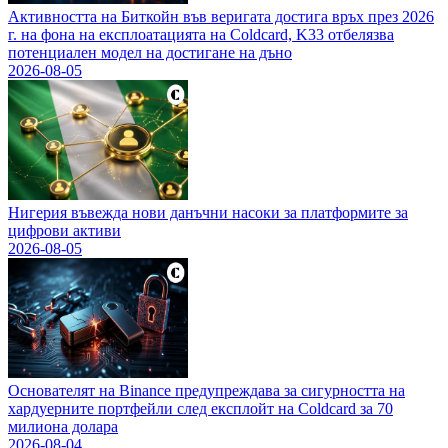
Активността на Биткойн във веригата достига връх през 2026
г. на фона на експлоатацията на Coldcard, K33 отбелязва
потенциален модел на достигане на дъно
2026-08-05
Нигерия въвежда нови данъчни насоки за платформите за
цифрови активи
2026-08-05
Основателят на Binance предупреждава за сигурността на
хардуерните портфейли след експлойт на Coldcard за 70
милиона долара
2026-08-04