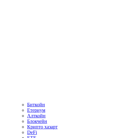
Биткойн
Етериум
Алткойн
Блокчейн
Крипто хазарт
DeFi
ETF