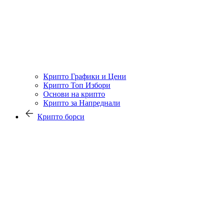
Крипто Графики и Цени
Крипто Топ Избори
Основи на крипто
Крипто за Напреднали
Крипто борси