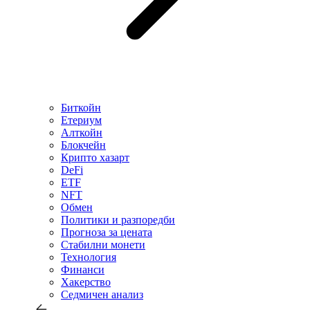
Биткойн
Етериум
Алткойн
Блокчейн
Крипто хазарт
DeFi
ETF
NFT
Обмен
Политики и разпоредби
Прогноза за цената
Стабилни монети
Технология
Финанси
Хакерство
Седмичен анализ