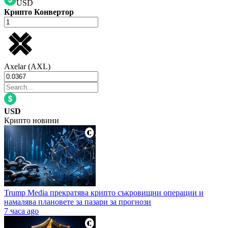
USD
Крипто Конвертор
Axelar (AXL)
USD
Крипто новини
Trump Media прекратява крипто съкровищни операции и
намалява плановете за пазари за прогнози
7 часа ago