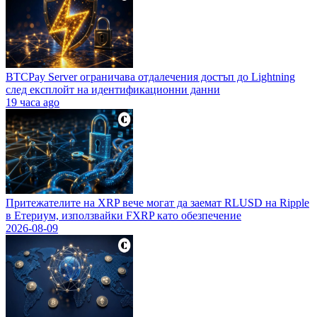
BTCPay Server ограничава отдалечения достъп до Lightning
след експлойт на идентификационни данни
19 часа ago
Притежателите на XRP вече могат да заемат RLUSD на Ripple
в Етериум, използвайки FXRP като обезпечение
2026-08-09