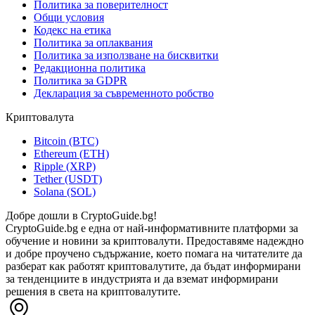
Политика за поверителност
Общи условия
Кодекс на етика
Политика за оплаквания
Политика за използване на бисквитки
Редакционна политика
Политика за GDPR
Декларация за съвременното робство
Криптовалута
Bitcoin (BTC)
Ethereum (ETH)
Ripple (XRP)
Tether (USDT)
Solana (SOL)
Добре дошли в CryptoGuide.bg!
CryptoGuide.bg е една от най-информативните платформи за
обучение и новини за криптовалути. Предоставяме надеждно
и добре проучено съдържание, което помага на читателите да
разберат как работят криптовалутите, да бъдат информирани
за тенденциите в индустрията и да вземат информирани
решения в света на криптовалутите.