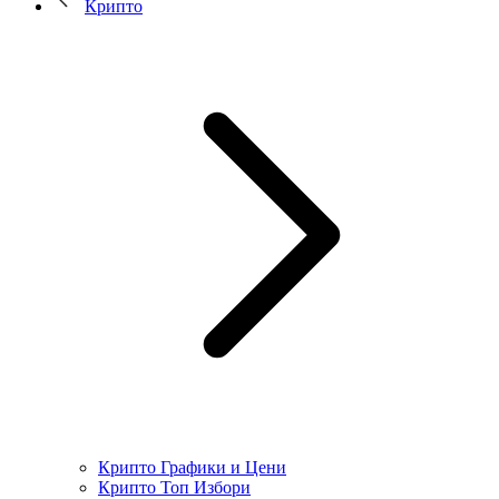
Крипто
Крипто Графики и Цени
Крипто Топ Избори