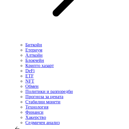
Биткойн
Етериум
Алткойн
Блокчейн
Крипто хазарт
DeFi
ETF
NFT
Обмен
Политики и разпоредби
Прогноза за цената
Стабилни монети
Технология
Финанси
Хакерство
Седмичен анализ