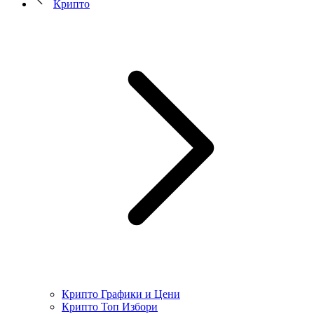
Крипто
Крипто Графики и Цени
Крипто Топ Избори