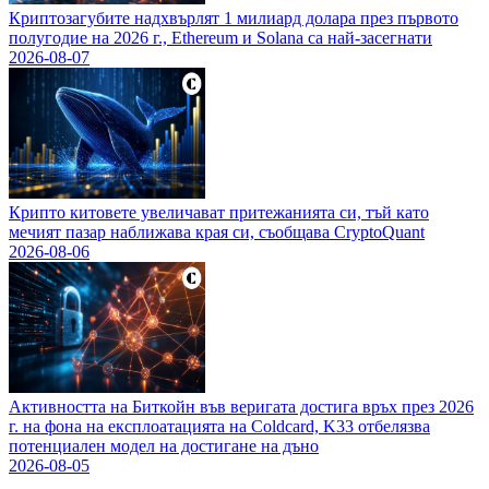
Криптозагубите надхвърлят 1 милиард долара през първото
полугодие на 2026 г., Ethereum и Solana са най-засегнати
2026-08-07
Крипто китовете увеличават притежанията си, тъй като
мечият пазар наближава края си, съобщава CryptoQuant
2026-08-06
Активността на Биткойн във веригата достига връх през 2026
г. на фона на експлоатацията на Coldcard, K33 отбелязва
потенциален модел на достигане на дъно
2026-08-05