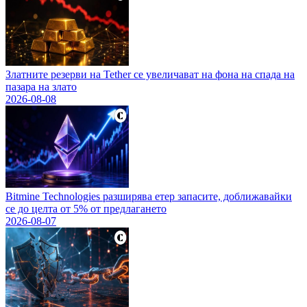
Златните резерви на Tether се увеличават на фона на спада на
пазара на злато
2026-08-08
Bitmine Technologies разширява етер запасите, доближавайки
се до целта от 5% от предлагането
2026-08-07