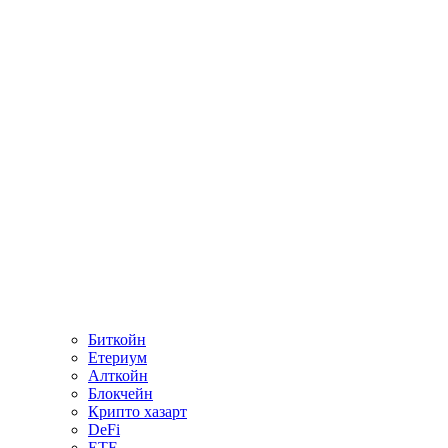
Биткойн
Етериум
Алткойн
Блокчейн
Крипто хазарт
DeFi
ETF