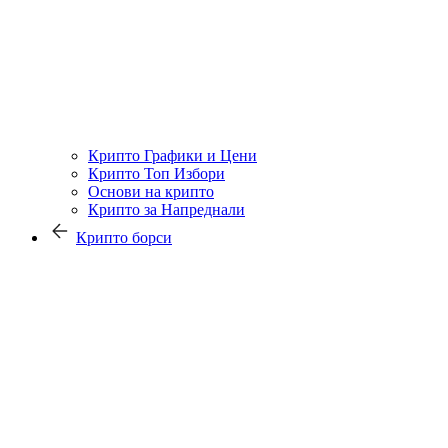
Крипто Графики и Цени
Крипто Топ Избори
Основи на крипто
Крипто за Напреднали
Крипто борси