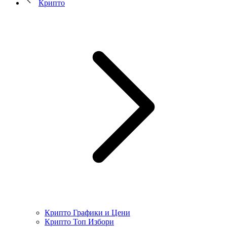
Крипто
Крипто Графики и Цени
Крипто Топ Избори