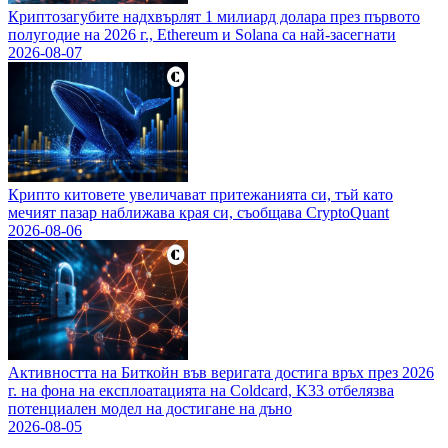
Криптозагубите надхвърлят 1 милиард долара през първото
полугодие на 2026 г., Ethereum и Solana са най-засегнати
2026-08-07
Крипто китовете увеличават притежанията си, тъй като
мечият пазар наближава края си, съобщава CryptoQuant
2026-08-06
Активността на Биткойн във веригата достига връх през 2026
г. на фона на експлоатацията на Coldcard, K33 отбелязва
потенциален модел на достигане на дъно
2026-08-05