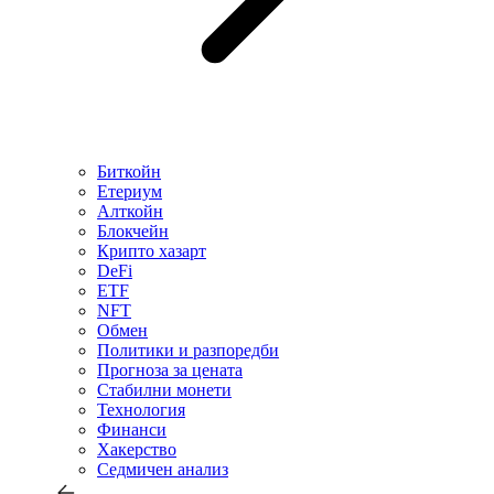
Биткойн
Етериум
Алткойн
Блокчейн
Крипто хазарт
DeFi
ETF
NFT
Обмен
Политики и разпоредби
Прогноза за цената
Стабилни монети
Технология
Финанси
Хакерство
Седмичен анализ