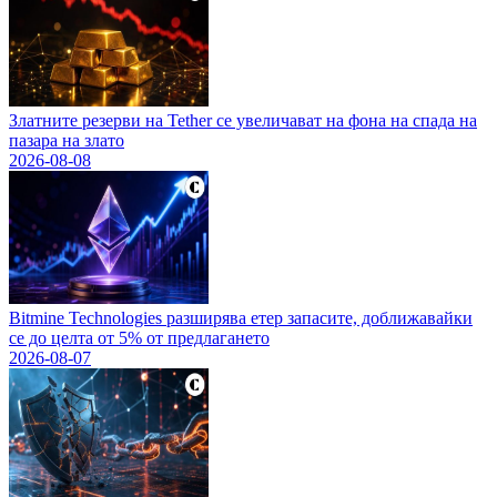
Златните резерви на Tether се увеличават на фона на спада на
пазара на злато
2026-08-08
Bitmine Technologies разширява етер запасите, доближавайки
се до целта от 5% от предлагането
2026-08-07