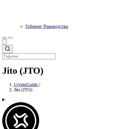
Гейминг Ръководства
Jito (JTO)
CryptoGuide
/
Jito (JTO)