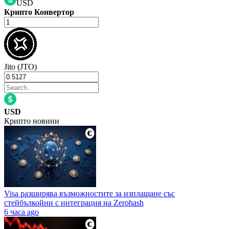
USD
Крипто Конвертор
Jito (JTO)
USD
Крипто новини
Visa разширява възможностите за изплащане със
стейбълкойни с интеграция на Zerohash
6 часа ago