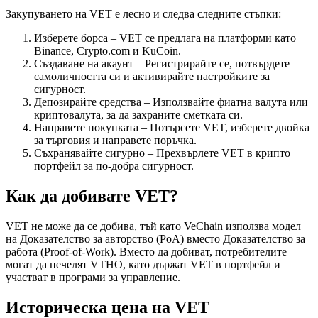
Закупуването на VET е лесно и следва следните стъпки:
Изберете борса – VET се предлага на платформи като
Binance, Crypto.com и KuCoin.
Създаване на акаунт – Регистрирайте се, потвърдете
самоличността си и активирайте настройките за
сигурност.
Депозирайте средства – Използвайте фиатна валута или
криптовалута, за да захраните сметката си.
Направете покупката – Потърсете VET, изберете двойка
за търговия и направете поръчка.
Съхранявайте сигурно – Прехвърлете VET в крипто
портфейл за по-добра сигурност.
Как да добивате VET?
VET не може да се добива, тъй като VeChain използва модел
на Доказателство за авторство (PoA) вместо Доказателство за
работа (Proof-of-Work). Вместо да добиват, потребителите
могат да печелят VTHO, като държат VET в портфейл и
участват в програми за управление.
Историческа цена на VET