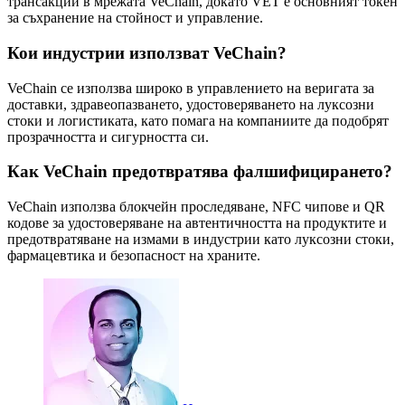
трансакции в мрежата VeChain, докато VET е основният токен
за съхранение на стойност и управление.
Кои индустрии използват VeChain?
VeChain се използва широко в управлението на веригата за
доставки, здравеопазването, удостоверяването на луксозни
стоки и логистиката, като помага на компаниите да подобрят
прозрачността и сигурността си.
Как VeChain предотвратява фалшифицирането?
VeChain използва блокчейн проследяване, NFC чипове и QR
кодове за удостоверяване на автентичността на продуктите и
предотвратяване на измами в индустрии като луксозни стоки,
фармацевтика и безопасност на храните.