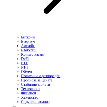
Биткойн
Етериум
Алткойн
Блокчейн
Крипто хазарт
DeFi
ETF
NFT
Обмен
Политики и разпоредби
Прогноза за цената
Стабилни монети
Технология
Финанси
Хакерство
Седмичен анализ