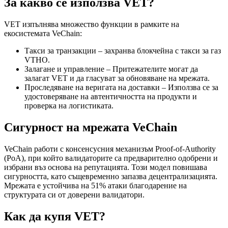
За какво се използва VET?
VET изпълнява множество функции в рамките на
екосистемата VeChain:
Такси за транзакции – захранва блокчейна с такси за газ
VTHO.
Залагане и управление – Притежателите могат да
залагат VET и да гласуват за обновяване на мрежата.
Проследяване на веригата на доставки – Използва се за
удостоверяване на автентичността на продукти и
проверка на логистиката.
Сигурност на мрежата VeChain
VeChain работи с консенсусния механизъм Proof-of-Authority
(PoA), при който валидаторите са предварително одобрени и
избрани въз основа на репутацията. Този модел повишава
сигурността, като същевременно запазва децентрализацията.
Мрежата е устойчива на 51% атаки благодарение на
структурата си от доверени валидатори.
Как да купя VET?