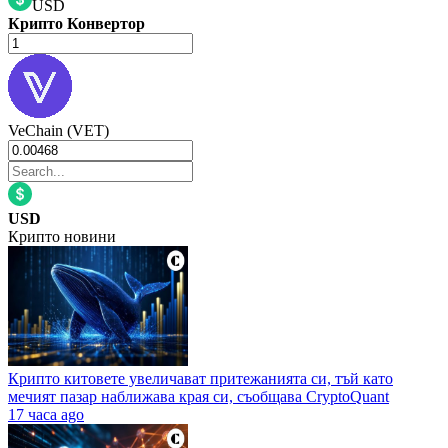
USD
Крипто Конвертор
VeChain (VET)
USD
Крипто новини
Крипто китовете увеличават притежанията си, тъй като
мечият пазар наближава края си, съобщава CryptoQuant
17 часа ago