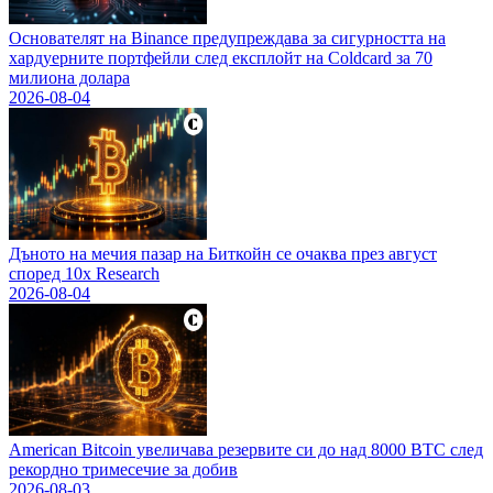
Основателят на Binance предупреждава за сигурността на
хардуерните портфейли след експлойт на Coldcard за 70
милиона долара
2026-08-04
Дъното на мечия пазар на Биткойн се очаква през август
според 10x Research
2026-08-04
American Bitcoin увеличава резервите си до над 8000 BTC след
рекордно тримесечие за добив
2026-08-03