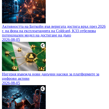
Активността на Биткойн във веригата достига връх през 2026
г. на фона на експлоатацията на Coldcard, K33 отбелязва
потенциален модел на достигане на дъно
2026-08-05
Нигерия въвежда нови данъчни насоки за платформите за
цифрови активи
2026-08-05