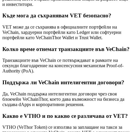
и инвеститори.
Къде мога да съхранявам VET безопасно?
VET може да се съхранява в официалните портфейли на
VeChain, хардуерни портфейли като Ledger или софтуерни
портфейли като VeChainThor Wallet и Trust Wallet.
Колко време отнемат транзакциите във VeChain?
Транзакциите във VeChain се потвърждават в рамките на
секунди благодарение на консенсусния механизъм Proof-of-
Authority (PoA).
Поддържа ли VeChain интелигентни договори?
Да, VeChain поддържа интелигентни договори чрез своя
блокчейн VeChainThor, което дава възможност на бизнеса да
създава dApps и корпоративни решения.
Какво е VTHO и по какво се различава от VET?
VTHO (VeThor Token) се използва за заплащане на такси за