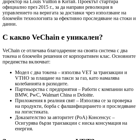
директор на Louis Vuitton в Китай. Проектът стартира
официално през 2015 г., за да направи революция в
управлението на веригата за доставки чрез използване на
блокчейн технологията за ефективно проследяване на стоки и
данни.
С какво VeChain е уникален?
VeChain се отличава благодарение на своята система с два
токена и блокчейн решения от корпоративен клас. Основните
предимства включват:
Модел с два токена – използва VET за транзакции и
VTHO за плащане на такси за газ, като намалява
колебанията в разходите.
Партньорства с предприятия – Работи с компании като
BMW, PwC, Walmart China и Deloitte.
Приложения в реалния свят – Използва се за проверка
на продукти, борба с фалшифицирането и проследяване
на логистиката.
Доказателство за авторитет (PoA) Консенсус –
Осигурява бързи транзакции с ниска консумация на
енергия.