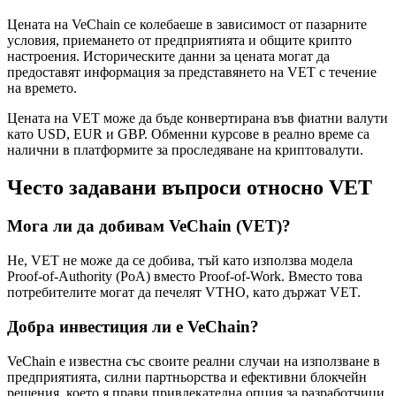
Цената на VeChain се колебаеше в зависимост от пазарните
условия, приемането от предприятията и общите крипто
настроения. Историческите данни за цената могат да
предоставят информация за представянето на VET с течение
на времето.
Цената на VET може да бъде конвертирана във фиатни валути
като USD, EUR и GBP. Обменни курсове в реално време са
налични в платформите за проследяване на криптовалути.
Често задавани въпроси относно VET
Мога ли да добивам VeChain (VET)?
Не, VET не може да се добива, тъй като използва модела
Proof-of-Authority (PoA) вместо Proof-of-Work. Вместо това
потребителите могат да печелят VTHO, като държат VET.
Добра инвестиция ли е VeChain?
VeChain е известна със своите реални случаи на използване в
предприятията, силни партньорства и ефективни блокчейн
решения, което я прави привлекателна опция за разработчици