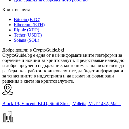
Криптовалута
Bitcoin (BTC)
Ethereum (ETH)
Ripple (XRP)
Tether (USDT)
Solana (SOL)
Добре дошли в CryptoGuide.bg!
CryptoGuide.bg е една от най-информативните платформи за
обучение и новини за криптовалути. Предоставяме надеждно
и добре проучено съдържание, което помага на читателите да
разберат как работят криптовалутите, да бъдат информирани
за тенденциите в индустрията и да вземат информирани
решения в света на криптовалутите.
Block 19, Vincenti BLD, Strait Street, Valletta, VLT 1432, Malta