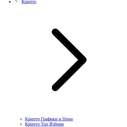
Крипто
Крипто Графики и Цени
Крипто Топ Избори