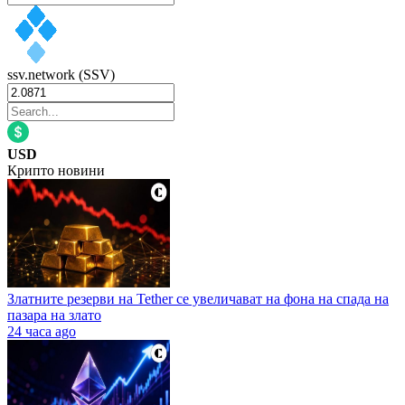
ssv.network (SSV)
USD
Крипто новини
Златните резерви на Tether се увеличават на фона на спада на
пазара на злато
24 часа ago