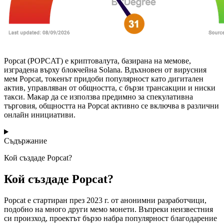
Popcat (POPCAT) е криптовалута, базирана на мемове,
изградена върху блокчейна Solana. Вдъхновен от вирусния
мем Popcat, токенът придоби популярност като дигитален
актив, управляван от общността, с бързи трансакции и ниски
такси. Макар да се използва предимно за спекулативна
търговия, общността на Popcat активно се включва в различни
онлайн инициативи.
Съдържание
Кой създаде Popcat?
Кой създаде Popcat?
Popcat е стартиран през 2023 г. от анонимни разработчици,
подобно на много други мемо монети. Въпреки неизвестния
си произход, проектът бързо набра популярност благодарение