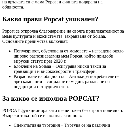
на връзката си с мема Popcat и силната подкрепа на
общността.
Какво прави Popcat уникален?
Popcat се откроява благодарение на своята привлекателност за
меме културата и екосистемата, захранвана от Solana.
Основните предимства включват:
Популярност, обусловена от мемовете – изградена около
широко разпознаваемия мем Popcat, който придоби
вирусен статус през 2020 г.
Блокчейн на Solana – Осигурява ниски такси за
транзакции и високоскоростни трансфери.
Разрастване на общността – Ангажира потребителите
чрез кампании в социалните медии, раздаване на
подаръци и сътрудничество.
За какво се използва POPCAT?
POPCAT функционира като meme токен без строга полезност.
Въпреки това той се използва активно в:
Спекулативна търговия – Търгува се на различни