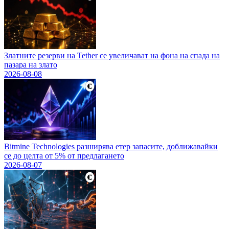
Златните резерви на Tether се увеличават на фона на спада на
пазара на злато
2026-08-08
Bitmine Technologies разширява етер запасите, доближавайки
се до целта от 5% от предлагането
2026-08-07