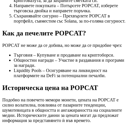
криптовалута, за да захраните сметката си.
Направете покупката – Потърсете POPCAT, изберете
търговска двойка и направете поръчка.
Съхранявайте сигурно – Прехвърлете POPCAT в
портфейл, съвместим със Solana, за по-голяма сигурност.
Как да печелите POPCAT?
POPCAT не може да се добива, но може да се придобие чрез:
Търговия – Купуване и продаване на криптоборси.
Общностни награди – Участие в раздавания и програми
за награди.
Liquidity Pools – Осигуряване на ликвидност на
платформите на DeFi за потенциални печалби.
Историческа цена на POPCAT
Подобно на повечето мемори монети, цената на POPCAT е
силно волатилна, повлияна от пазарните тенденции,
шумотевицата в общността и ангажираността на социалните
медии. Историческите данни за цената могат да предложат
информация за представянето ѝ във времето.