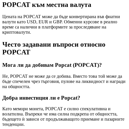
POPCAT към местна валута
Цената на POPCAT може да бъде конвертирана във фиатни
валути като USD, EUR и GBP. Обменни курсове в реално
време са налични в платформите за проследяване на
криптовалути.
Често задавани въпроси относно
POPCAT
Мога ли да добивам Popcat (POPCAT)?
Не, POPCAT не може да се добива. Вместо това той може да
бъде спечелен чрез търговия, пулове на ликвидност и награди
на общността.
Добра инвестиция ли е Popcat?
Като мемори монета, POPCAT е силно спекулативна и
волатилна. Въпреки че има силна подкрепа от общността,
бъдещето ѝ зависи от продължаващото приемане и пазарните
тенденции.