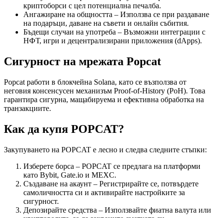
криптоборси с цел потенциална печалба.
Ангажиране на общността – Използва се при раздаване
на подаръци, даване на съвети и онлайн събития.
Бъдещи случаи на употреба – Възможни интеграции с
НФТ, игри и децентрализирани приложения (dApps).
Сигурност на мрежата Popcat
Popcat работи в блокчейна Solana, като се възползва от
неговия консенсусен механизъм Proof-of-History (PoH). Това
гарантира сигурна, мащабируема и ефективна обработка на
транзакциите.
Как да купя POPCAT?
Закупуването на POPCAT е лесно и следва следните стъпки:
Изберете борса – POPCAT се предлага на платформи
като Bybit, Gate.io и MEXC.
Създаване на акаунт – Регистрирайте се, потвърдете
самоличността си и активирайте настройките за
сигурност.
Депозирайте средства – Използвайте фиатна валута или