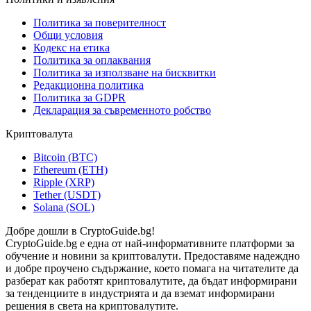
Политика за поверителност
Общи условия
Кодекс на етика
Политика за оплаквания
Политика за използване на бисквитки
Редакционна политика
Политика за GDPR
Декларация за съвременното робство
Криптовалута
Bitcoin (BTC)
Ethereum (ETH)
Ripple (XRP)
Tether (USDT)
Solana (SOL)
Добре дошли в CryptoGuide.bg!
CryptoGuide.bg е една от най-информативните платформи за
обучение и новини за криптовалути. Предоставяме надеждно
и добре проучено съдържание, което помага на читателите да
разберат как работят криптовалутите, да бъдат информирани
за тенденциите в индустрията и да вземат информирани
решения в света на криптовалутите.