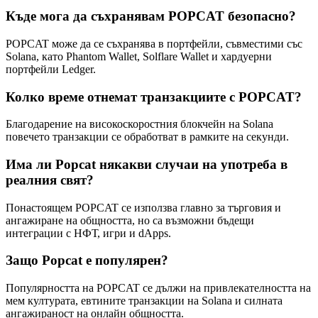
Къде мога да съхранявам POPCAT безопасно?
POPCAT може да се съхранява в портфейли, съвместими със
Solana, като Phantom Wallet, Solflare Wallet и хардуерни
портфейли Ledger.
Колко време отнемат транзакциите с POPCAT?
Благодарение на високоскоростния блокчейн на Solana
повечето транзакции се обработват в рамките на секунди.
Има ли Popcat някакви случаи на употреба в
реалния свят?
Понастоящем POPCAT се използва главно за търговия и
ангажиране на общността, но са възможни бъдещи
интеграции с НФТ, игри и dApps.
Защо Popcat е популярен?
Популярността на POPCAT се дължи на привлекателността на
мем културата, евтините транзакции на Solana и силната
ангажираност на онлайн общността.