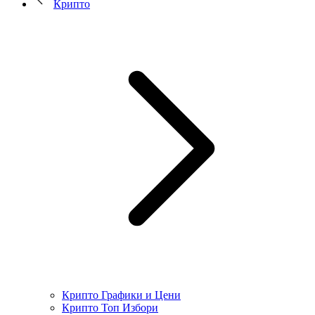
Крипто
Крипто Графики и Цени
Крипто Топ Избори