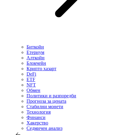
Биткойн
Етериум
Алткойн
Блокчейн
Крипто хазарт
DeFi
ETF
NFT
Обмен
Политики и разпоредби
Прогноза за цената
Стабилни монети
Технология
Финанси
Хакерство
Седмичен анализ