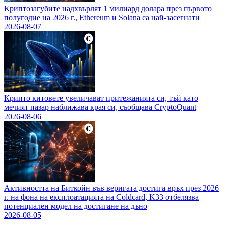
Криптозагубите надхвърлят 1 милиард долара през първото
полугодие на 2026 г., Ethereum и Solana са най-засегнати
2026-08-07
Крипто китовете увеличават притежанията си, тъй като
мечият пазар наближава края си, съобщава CryptoQuant
2026-08-06
Активността на Биткойн във веригата достига връх през 2026
г. на фона на експлоатацията на Coldcard, K33 отбелязва
потенциален модел на достигане на дъно
2026-08-05