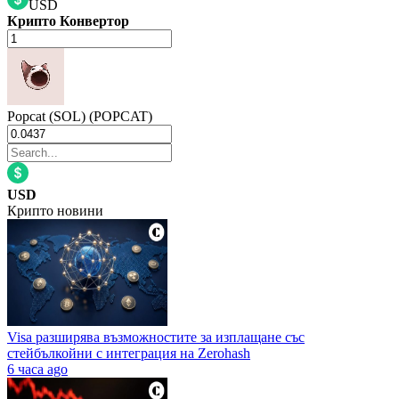
USD
Крипто Конвертор
Popcat (SOL) (POPCAT)
USD
Крипто новини
Visa разширява възможностите за изплащане със
стейбълкойни с интеграция на Zerohash
6 часа ago