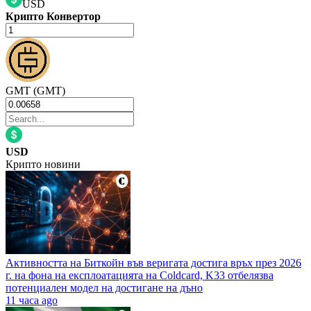
USD
Крипто Конвертор
GMT (GMT)
USD
Крипто новини
Активността на Биткойн във веригата достига връх през 2026
г. на фона на експлоатацията на Coldcard, K33 отбелязва
потенциален модел на достигане на дъно
11 часа ago