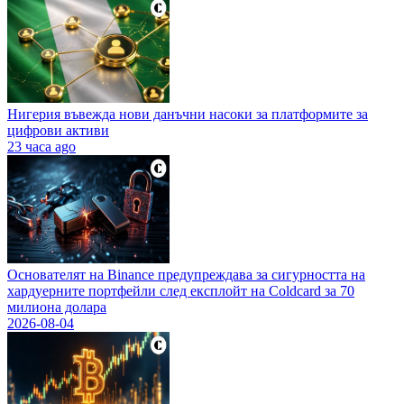
Нигерия въвежда нови данъчни насоки за платформите за
цифрови активи
23 часа ago
Основателят на Binance предупреждава за сигурността на
хардуерните портфейли след експлойт на Coldcard за 70
милиона долара
2026-08-04