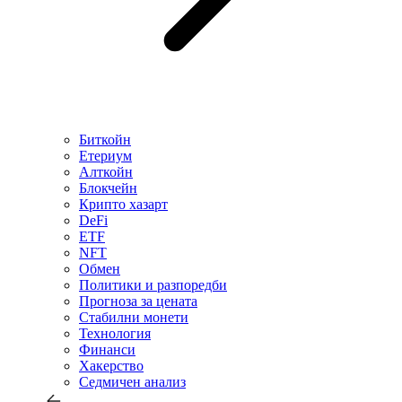
Биткойн
Етериум
Алткойн
Блокчейн
Крипто хазарт
DeFi
ETF
NFT
Обмен
Политики и разпоредби
Прогноза за цената
Стабилни монети
Технология
Финанси
Хакерство
Седмичен анализ