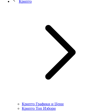
Крипто
Крипто Графики и Цени
Крипто Топ Избори