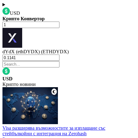
USD
Крипто Конвертор
dYdX (ethDYDX) (ETHDYDX)
USD
Крипто новини
Visa разширява възможностите за изплащане със
стейбълкойни с интеграция на Zerohash