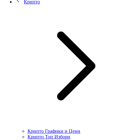
Крипто
Крипто Графики и Цени
Крипто Топ Избори