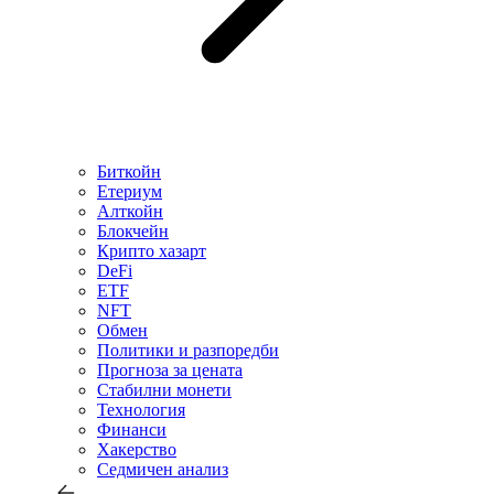
Биткойн
Етериум
Алткойн
Блокчейн
Крипто хазарт
DeFi
ETF
NFT
Обмен
Политики и разпоредби
Прогноза за цената
Стабилни монети
Технология
Финанси
Хакерство
Седмичен анализ