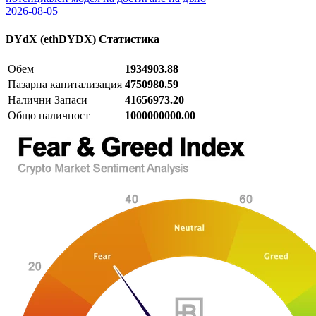
2026-08-05
DYdX (ethDYDX)
Статистика
Обем
1934903.88
Пазарна капитализация
4750980.59
Налични Запаси
41656973.20
Общо наличност
1000000000.00