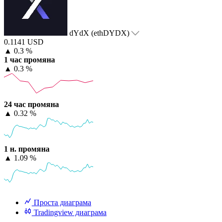
dYdX (ethDYDX)
0.1141 USD
▲
0.3 %
1 час промяна
▲
0.3 %
24 час промяна
▲
0.32 %
1 н. промяна
▲
1.09 %
Проста диаграма
Tradingview диаграма