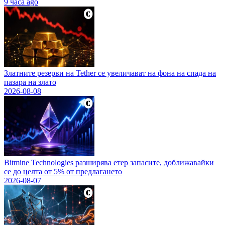
9 часа ago
Златните резерви на Tether се увеличават на фона на спада на
пазара на злато
2026-08-08
Bitmine Technologies разширява етер запасите, доближавайки
се до целта от 5% от предлагането
2026-08-07