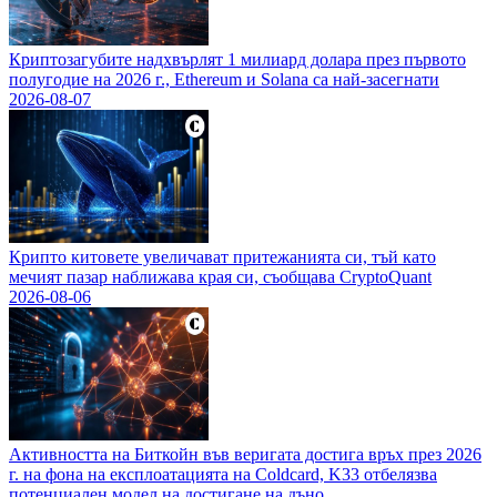
Криптозагубите надхвърлят 1 милиард долара през първото
полугодие на 2026 г., Ethereum и Solana са най-засегнати
2026-08-07
Крипто китовете увеличават притежанията си, тъй като
мечият пазар наближава края си, съобщава CryptoQuant
2026-08-06
Активността на Биткойн във веригата достига връх през 2026
г. на фона на експлоатацията на Coldcard, K33 отбелязва
потенциален модел на достигане на дъно