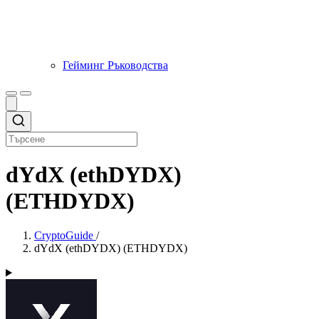
Гейминг Ръководства
dYdX (ethDYDX)
(ETHDYDX)
CryptoGuide
/
dYdX (ethDYDX) (ETHDYDX)