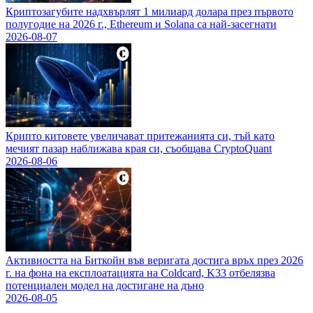
Криптозагубите надхвърлят 1 милиард долара през първото
полугодие на 2026 г., Ethereum и Solana са най-засегнати
2026-08-07
Крипто китовете увеличават притежанията си, тъй като
мечият пазар наближава края си, съобщава CryptoQuant
2026-08-06
Активността на Биткойн във веригата достига връх през 2026
г. на фона на експлоатацията на Coldcard, K33 отбелязва
потенциален модел на достигане на дъно
2026-08-05