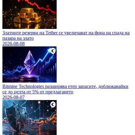
Златните резерви на Tether се увеличават на фона на спада на
пазара на злато
2026-08-08
Bitmine Technologies разширява етер запасите, доближавайки
се до целта от 5% от предлагането
2026-08-07