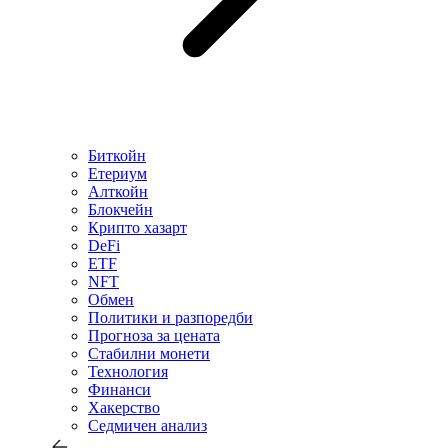
Биткойн
Етериум
Алткойн
Блокчейн
Крипто хазарт
DeFi
ETF
NFT
Обмен
Политики и разпоредби
Прогноза за цената
Стабилни монети
Технология
Финанси
Хакерство
Седмичен анализ