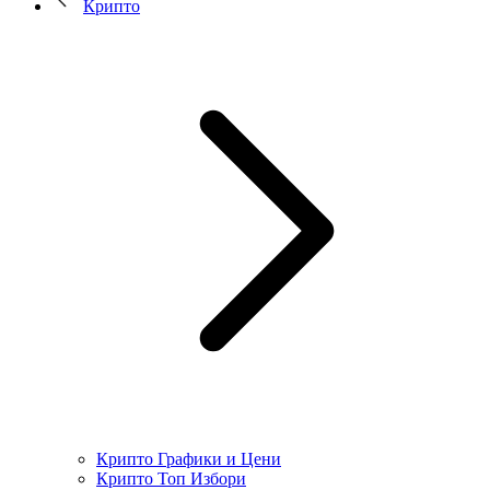
Крипто
Крипто Графики и Цени
Крипто Топ Избори