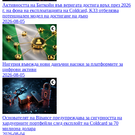
Активността на Биткойн във веригата достига връх през 2026
г. на фона на експлоатацията на Coldcard, K33 отбелязва
потенциален модел на достигане на дъно
2026-08-05
Нигерия въвежда нови данъчни насоки за платформите за
цифрови активи
2026-08-05
Основателят на Binance предупреждава за сигурността на
хардуерните портфейли след експлойт на Coldcard за 70
милиона долара
2026-08-04