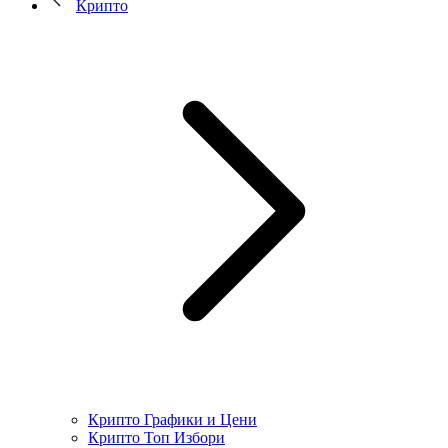
Крипто
Крипто Графики и Цени
Крипто Топ Избори