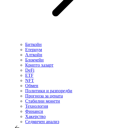
Биткойн
Етериум
Алткойн
Блокчейн
Крипто хазарт
DeFi
ETF
NFT
Обмен
Политики и разпоредби
Прогноза за цената
Стабилни монети
Технология
Финанси
Хакерство
Седмичен анализ