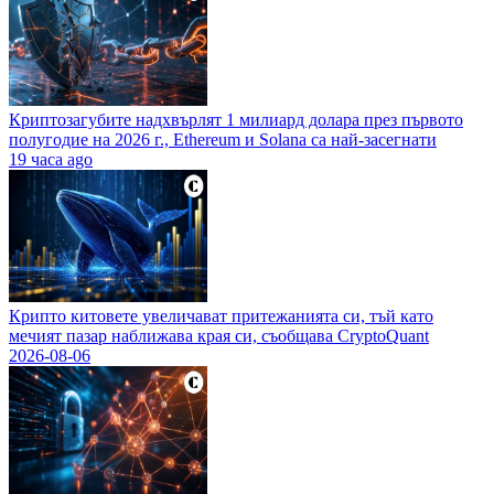
Криптозагубите надхвърлят 1 милиард долара през първото
полугодие на 2026 г., Ethereum и Solana са най-засегнати
19 часа ago
Крипто китовете увеличават притежанията си, тъй като
мечият пазар наближава края си, съобщава CryptoQuant
2026-08-06