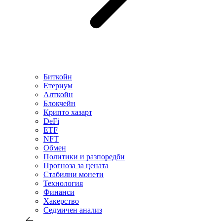
Биткойн
Етериум
Алткойн
Блокчейн
Крипто хазарт
DeFi
ETF
NFT
Обмен
Политики и разпоредби
Прогноза за цената
Стабилни монети
Технология
Финанси
Хакерство
Седмичен анализ