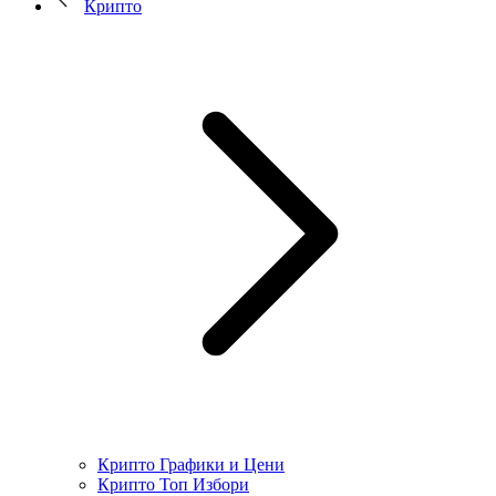
Крипто
Крипто Графики и Цени
Крипто Топ Избори