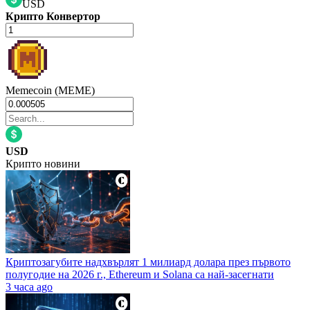
USD
Крипто Конвертор
Memecoin (MEME)
USD
Крипто новини
Криптозагубите надхвърлят 1 милиард долара през първото
полугодие на 2026 г., Ethereum и Solana са най-засегнати
3 часа ago