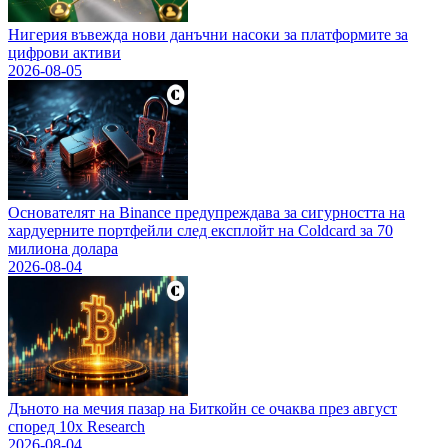
Нигерия въвежда нови данъчни насоки за платформите за
цифрови активи
2026-08-05
Основателят на Binance предупреждава за сигурността на
хардуерните портфейли след експлойт на Coldcard за 70
милиона долара
2026-08-04
Дъното на мечия пазар на Биткойн се очаква през август
според 10x Research
2026-08-04