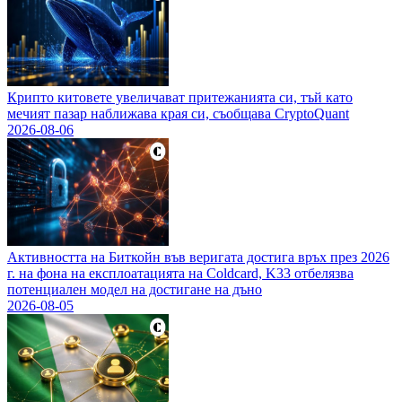
Крипто китовете увеличават притежанията си, тъй като
мечият пазар наближава края си, съобщава CryptoQuant
2026-08-06
Активността на Биткойн във веригата достига връх през 2026
г. на фона на експлоатацията на Coldcard, K33 отбелязва
потенциален модел на достигане на дъно
2026-08-05