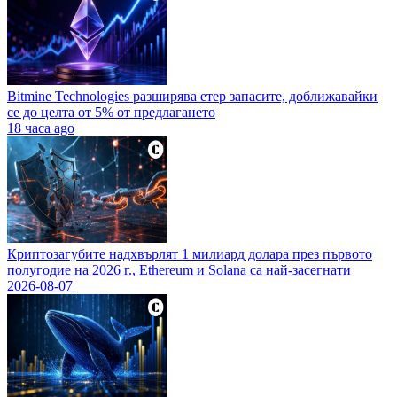
Bitmine Technologies разширява етер запасите, доближавайки
се до целта от 5% от предлагането
18 часа ago
Криптозагубите надхвърлят 1 милиард долара през първото
полугодие на 2026 г., Ethereum и Solana са най-засегнати
2026-08-07