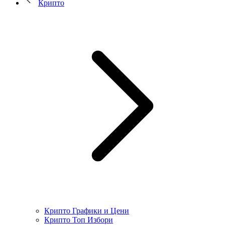
Крипто
Крипто Графики и Цени
Крипто Топ Избори