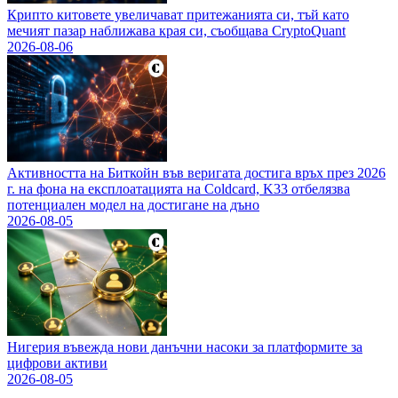
Крипто китовете увеличават притежанията си, тъй като
мечият пазар наближава края си, съобщава CryptoQuant
2026-08-06
Активността на Биткойн във веригата достига връх през 2026
г. на фона на експлоатацията на Coldcard, K33 отбелязва
потенциален модел на достигане на дъно
2026-08-05
Нигерия въвежда нови данъчни насоки за платформите за
цифрови активи
2026-08-05