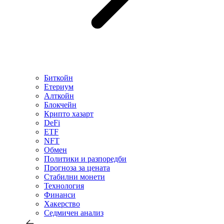
Биткойн
Етериум
Алткойн
Блокчейн
Крипто хазарт
DeFi
ETF
NFT
Обмен
Политики и разпоредби
Прогноза за цената
Стабилни монети
Технология
Финанси
Хакерство
Седмичен анализ