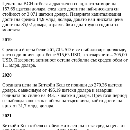
Цената на BCH отбеляза драстичен спад, като затвори на
157,65 щатски долара, след като достигна най-високата си
стойност от 3 071 щатски долара. Пазарната капитализация
достигна средно 14,9 млрд. долара, докато най-ниската цена
достигна 85,02 долара, отразявайки една трудна година за
монетата.
2019
Средната ѝ цена беше 261,70 USD и се стабилизира донякъде,
като годишният връх беше 515,63 USD, а затварянето – 205,00
USD. Пазарната активност остана стабилна със среден обем от
1,1 млрд. долара.
2020
Средната цена на Биткойн Кеш се повиши до 270,36 щатски
долара, с максимум от 495,19 щатски долара и завърши
годината по-силно на 343,17 щатски долара. През този период
се наблюдаваше скок в обема на търговията, който достигна
връх от 31,7 млрд. долара.
2021
Биткойн Кеш отбеляза забележителен ръст със средна цена от