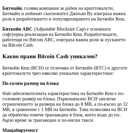
Битмайн
, голяма компания за добив на криптовалути,
Битмайн и нейният съосновател Джихан Ву изиграха важна
роля в разработването и популяризирането на Биткойн Кеш.
Биткойн АВС
(Adjustable Blocksize Cap) е основната
софтуерна реализация на Биткойн Кеш. Разработчиците,
работещи по Bitcoin ABC, изиграха важна роля за пускането
на Bitcoin Cash.
Какво прави Bitcoin Cash уникален?
Биткойн Кеш (BCH) се отличава от Биткойн (BTC) и другите
криптовалути чрез няколко уникални характеристики:
По-голям размер на блока
Най-забележителната характеристика на Биткойн Кеш е по-
големият размер на блока. Първоначално BCH увеличи
ограничението за размера на блока до 8 MB, а по-късно до 32
MB, в сравнение с 1 MB на Биткойн. Това позволява на BCH
да обработва повече транзакции в блок, което води до по-
бързо време за транзакции и по-ниски такси.
Мащабируемост