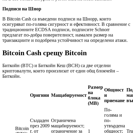
Подписи на Шнор
В Bitcoin Cash са въведени подписи на Шнорр, които
осигуряват по-голяма сигурност и ефективност. В сравнение с
традиционните ECDSA подписи, подписите Schnorr
предлагат по-добра поверителност, намален размер на
транзакциите и подобрена устойчивост на определени атаки.
Bitcoin Cash срещу Bitcoin
Биткойн (BTC) и Биткойн Кеш (BCH) са две отделни
криптовалути, които произлизат от един общ блокчейн –
Биткойн.
Размер
Общност
По
на
Оригини
Мащабируемост
и
ма
блока
приемане
въ
(MB)
По-
голяма и
Създаден
Ограничена
по-
през 2009
мащабируемост;
утвърдена
Bitcoin
г. от
ограничение за
1
общност;
Tru