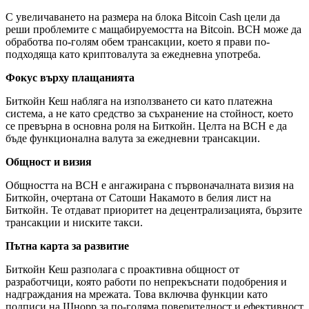
С увеличаването на размера на блока Bitcoin Cash цели да
реши проблемите с мащабируемостта на Bitcoin. BCH може да
обработва по-голям обем трансакции, което я прави по-
подходяща като криптовалута за ежедневна употреба.
Фокус върху плащанията
Биткойн Кеш набляга на използването си като платежна
система, а не като средство за съхранение на стойност, което
се превърна в основна роля на Биткойн. Целта на BCH е да
бъде функционална валута за ежедневни трансакции.
Общност и визия
Общността на BCH е ангажирана с първоначалната визия на
Биткойн, очертана от Сатоши Накамото в белия лист на
Биткойн. Те отдават приоритет на децентрализацията, бързите
трансакции и ниските такси.
Пътна карта за развитие
Биткойн Кеш разполага с проактивна общност от
разработчици, която работи по непрекъснати подобрения и
надграждания на мрежата. Това включва функции като
подписи на Шнорр за по-голяма поверителност и ефективност