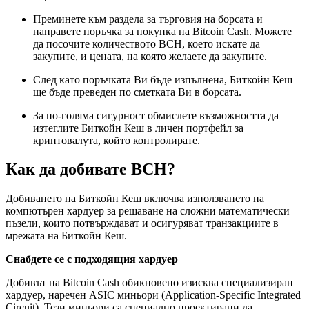
Преминете към раздела за търговия на борсата и
направете поръчка за покупка на Bitcoin Cash. Можете
да посочите количеството BCH, което искате да
закупите, и цената, на която желаете да закупите.
След като поръчката Ви бъде изпълнена, Биткойн Кеш
ще бъде преведен по сметката Ви в борсата.
За по-голяма сигурност обмислете възможността да
изтеглите Биткойн Кеш в личен портфейл за
криптовалута, който контролирате.
Как да добивате BCH?
Добиването на Биткойн Кеш включва използването на
компютърен хардуер за решаване на сложни математически
пъзели, които потвърждават и осигуряват транзакциите в
мрежата на Биткойн Кеш.
Снабдете се с подходящия хардуер
Добивът на Bitcoin Cash обикновено изисква специализиран
хардуер, наречен ASIC миньори (Application-Specific Integrated
Circuit). Тези миньори са специално проектирани да