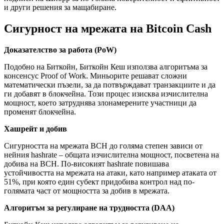
и други решения за мащабиране.
Сигурност на мрежата на Bitcoin Cash
Доказателство за работа (PoW)
Подобно на Биткойн, Биткойн Кеш използва алгоритъма за
консенсус Proof of Work. Миньорите решават сложни
математически пъзели, за да потвърждават транзакциите и да
ги добавят в блокчейна. Този процес изисква изчислителна
мощност, което затруднява злонамерените участници да
променят блокчейна.
Хашрейт и добив
Сигурността на мрежата BCH до голяма степен зависи от
нейния hashrate – общата изчислителна мощност, посветена на
добива на BCH. По-високият hashrate повишава
устойчивостта на мрежата на атаки, като например атаката от
51%, при която един субект придобива контрол над по-
голямата част от мощността за добив в мрежата.
Алгоритъм за регулиране на трудността (DAA)