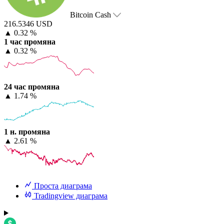
Bitcoin Cash
216.5346 USD
▲
0.32 %
1 час промяна
▲
0.32 %
24 час промяна
▲
1.74 %
1 н. промяна
▲
2.61 %
Проста диаграма
Tradingview диаграма