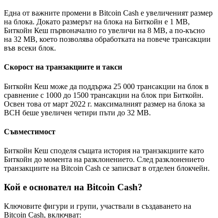
Една от важните промени в Bitcoin Cash е увеличеният размер
на блока. Докато размерът на блока на Биткойн е 1 MB,
Биткойн Кеш първоначално го увеличи на 8 MB, а по-късно
на 32 MB, което позволява обработката на повече трансакции
във всеки блок.
Скорост на транзакциите и такси
Биткойн Кеш може да поддържа 25 000 трансакции на блок в
сравнение с 1000 до 1500 трансакции на блок при Биткойн.
Освен това от март 2022 г. максималният размер на блока за
BCH беше увеличен четири пъти до 32 MB.
Съвместимост
Биткойн Кеш споделя същата история на транзакциите като
Биткойн до момента на разклонението. След разклонението
транзакциите на Bitcoin Cash се записват в отделен блокчейн.
Кой е основател на Bitcoin Cash?
Ключовите фигури и групи, участвали в създаването на
Bitcoin Cash, включват: