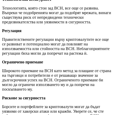
Технологията, която стои зад BCH, все още се развива.
Въпреки че подобренията могат да подобрят мрежата, винаги
съществува риск от непредвидени технически
предизвикателства или уязвимости в сигурността.
Регулация
Правителствените регулации върху криптовалутите все още
се развиват и потенциално могат да повлияят на
използваемостта или стойността на BCH. Неблагоприятните
регулации биха могли да попречат на растежа ѝ.
Ограничено приемане
Широкото приемане на BCH като метод за плащане от страна
на търговци и потребители е от решаващо значение за
дългосрочния успех на BCH. Ограниченото приемане би
могло да ограничи използването му и да попречи на
поскъпването му.
Рискове за сигурността
Борсите и портфейлите за криптовалути могат да бъдат
уязвими от хакерски атаки или кражби. Уверете се, че сте