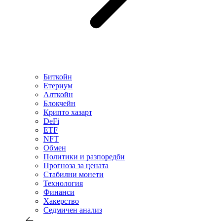
Биткойн
Етериум
Алткойн
Блокчейн
Крипто хазарт
DeFi
ETF
NFT
Обмен
Политики и разпоредби
Прогноза за цената
Стабилни монети
Технология
Финанси
Хакерство
Седмичен анализ