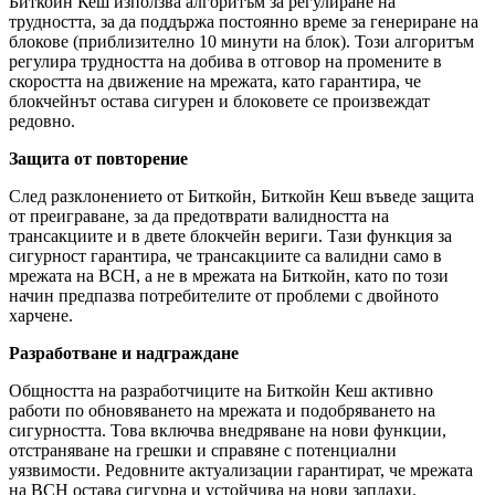
Биткойн Кеш използва алгоритъм за регулиране на
трудността, за да поддържа постоянно време за генериране на
блокове (приблизително 10 минути на блок). Този алгоритъм
регулира трудността на добива в отговор на промените в
скоростта на движение на мрежата, като гарантира, че
блокчейнът остава сигурен и блоковете се произвеждат
редовно.
Защита от повторение
След разклонението от Биткойн, Биткойн Кеш въведе защита
от преиграване, за да предотврати валидността на
трансакциите и в двете блокчейн вериги. Тази функция за
сигурност гарантира, че трансакциите са валидни само в
мрежата на BCH, а не в мрежата на Биткойн, като по този
начин предпазва потребителите от проблеми с двойното
харчене.
Разработване и надграждане
Общността на разработчиците на Биткойн Кеш активно
работи по обновяването на мрежата и подобряването на
сигурността. Това включва внедряване на нови функции,
отстраняване на грешки и справяне с потенциални
уязвимости. Редовните актуализации гарантират, че мрежата
на BCH остава сигурна и устойчива на нови заплахи.