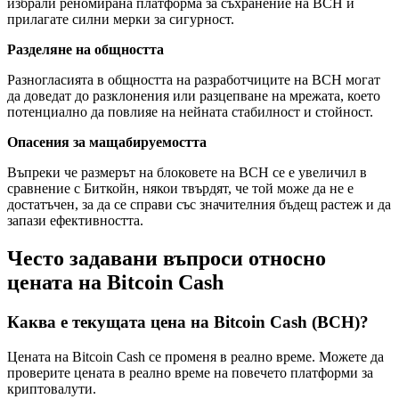
избрали реномирана платформа за съхранение на BCH и
прилагате силни мерки за сигурност.
Разделяне на общността
Разногласията в общността на разработчиците на BCH могат
да доведат до разклонения или разцепване на мрежата, което
потенциално да повлияе на нейната стабилност и стойност.
Опасения за мащабируемостта
Въпреки че размерът на блоковете на BCH се е увеличил в
сравнение с Биткойн, някои твърдят, че той може да не е
достатъчен, за да се справи със значителния бъдещ растеж и да
запази ефективността.
Често задавани въпроси относно
цената на Bitcoin Cash
Каква е текущата цена на Bitcoin Cash (BCH)?
Цената на Bitcoin Cash се променя в реално време. Можете да
проверите цената в реално време на повечето платформи за
криптовалути.