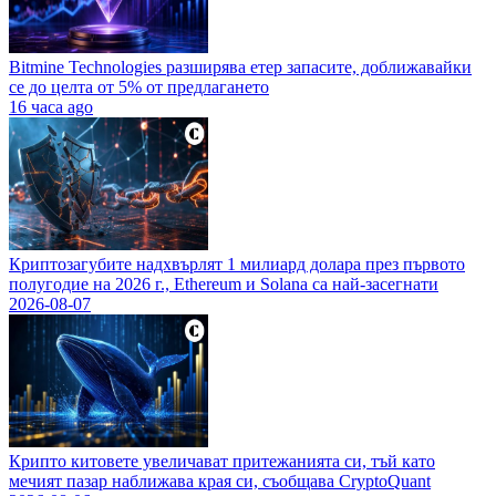
Bitmine Technologies разширява етер запасите, доближавайки
се до целта от 5% от предлагането
16 часа ago
Криптозагубите надхвърлят 1 милиард долара през първото
полугодие на 2026 г., Ethereum и Solana са най-засегнати
2026-08-07
Крипто китовете увеличават притежанията си, тъй като
мечият пазар наближава края си, съобщава CryptoQuant