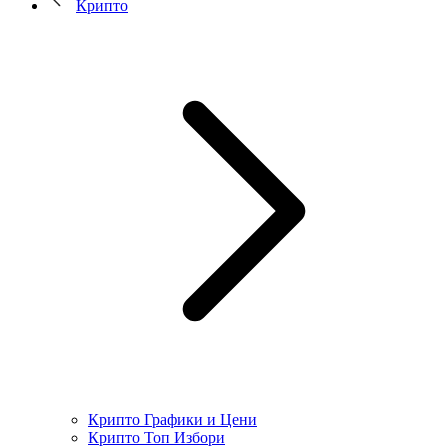
Крипто
Крипто Графики и Цени
Крипто Топ Избори