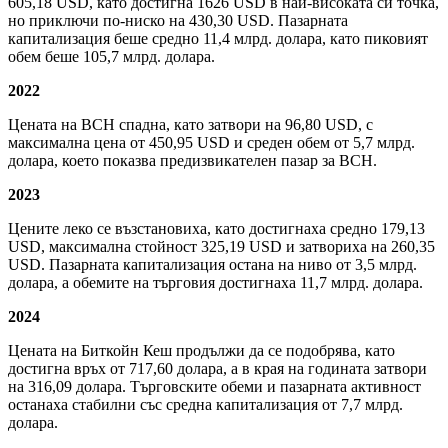
605,18 USD, като достигна 1626 USD в най-високата си точка,
но приключи по-ниско на 430,30 USD. Пазарната
капитализация беше средно 11,4 млрд. долара, като пиковият
обем беше 105,7 млрд. долара.
2022
Цената на BCH спадна, като затвори на 96,80 USD, с
максимална цена от 450,95 USD и среден обем от 5,7 млрд.
долара, което показва предизвикателен пазар за BCH.
2023
Цените леко се възстановиха, като достигнаха средно 179,13
USD, максимална стойност 325,19 USD и затвориха на 260,35
USD. Пазарната капитализация остана на ниво от 3,5 млрд.
долара, а обемите на търговия достигнаха 11,7 млрд. долара.
2024
Цената на Биткойн Кеш продължи да се подобрява, като
достигна връх от 717,60 долара, а в края на годината затвори
на 316,09 долара. Търговските обеми и пазарната активност
останаха стабилни със средна капитализация от 7,7 млрд.
долара.