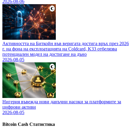
2026-08-06
Активността на Биткойн във веригата достига връх през 2026
г. на фона на експлоатацията на Coldcard, K33 отбелязва
потенциален модел на достигане на дъно
2026-08-05
Нигерия въвежда нови данъчни насоки за платформите за
цифрови активи
2026-08-05
Bitcoin Cash
Статистика