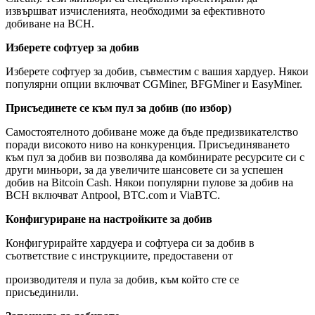
извършват изчисленията, необходими за ефективното
добиване на BCH.
Изберете софтуер за добив
Изберете софтуер за добив, съвместим с вашия хардуер. Някои
популярни опции включват CGMiner, BFGMiner и EasyMiner.
Присъединете се към пул за добив (по избор)
Самостоятелното добиване може да бъде предизвикателство
поради високото ниво на конкуренция. Присъединяването
към пул за добив ви позволява да комбинирате ресурсите си с
други миньори, за да увеличите шансовете си за успешен
добив на Bitcoin Cash. Някои популярни пулове за добив на
BCH включват Antpool, BTC.com и ViaBTC.
Конфигуриране на настройките за добив
Конфигурирайте хардуера и софтуера си за добив в
съответствие с инструкциите, предоставени от
производителя и пула за добив, към който сте се
присъединили.