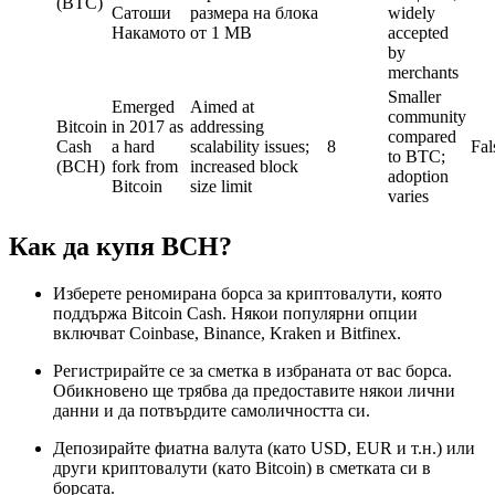
(BTC)
Сатоши
размера на блока
widely
Накамото
от 1 MB
accepted
by
merchants
Smaller
Emerged
Aimed at
community
Bitcoin
in 2017 as
addressing
compared
Cash
a hard
scalability issues;
8
Fal
to BTC;
(BCH)
fork from
increased block
adoption
Bitcoin
size limit
varies
Как да купя BCH?
Изберете реномирана борса за криптовалути, която
поддържа Bitcoin Cash. Някои популярни опции
включват Coinbase, Binance, Kraken и Bitfinex.
Регистрирайте се за сметка в избраната от вас борса.
Обикновено ще трябва да предоставите някои лични
данни и да потвърдите самоличността си.
Депозирайте фиатна валута (като USD, EUR и т.н.) или
други криптовалути (като Bitcoin) в сметката си в
борсата.