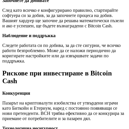
Започнете да добивате
След като всичко е конфигурирано правилно, стартирайте
софтуера си за добив, за да започнете процеса на добив.
Вашият хардуер ще започне да решава математически пъзели
и ако е успешен, ще бъдете възнаградени с Bitcoin Cash.
Наблюдение и поддръжка
Следете работата си по добива, за да сте сигурни, че всичко
работи безпроблемно. Може да се наложи периодично да
коригирате настройките или да извършвате задачи по
поддръжка.
Рискове при инвестиране в Bitcoin
Cash
Конкуренция
Пазарът на криптовалути изобилства от утвърдени играчи
като Биткойн и Етериум, наред с постоянно появяващи се
нови претенденти. BCH трябва ефективно да се конкурира за
приемане от потребителите и за пазарен дял.
Технологична несигурност