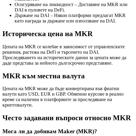
Осигуряване на ликвидност – Доставяне на MKR или
DAI в пуловете на DeFi.
Държане на DAI – Някои платформи предлагат MKR
като награда за държане или използване на DAI.
Историческа цена на MKR
Цената на MKR се колебае в зависимост от управленските
решения, растежа на DeFi и търсенето на DAI.
Проследяването на историческите данни за цената може да
даде представа за нейното дългосрочно представяне.
MKR към местна валута
Цената на MKR може да бъде конвертирана във фиатни
валути като USD, EUR и GBP. Обменни курсове в реално
време са налични в платформите за проследяване на
криптовалути.
Често задавани въпроси относно MKR
Мога ли да добивам Maker (MKR)?