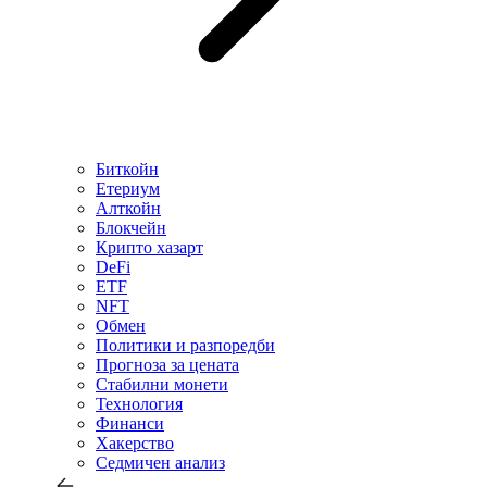
Биткойн
Етериум
Алткойн
Блокчейн
Крипто хазарт
DeFi
ETF
NFT
Обмен
Политики и разпоредби
Прогноза за цената
Стабилни монети
Технология
Финанси
Хакерство
Седмичен анализ