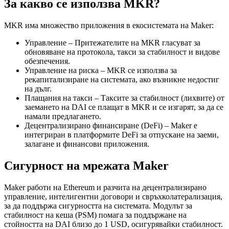
За какво се използва MKR?
MKR има множество приложения в екосистемата на Maker:
Управление – Притежателите на MKR гласуват за
обновяване на протокола, такси за стабилност и видове
обезпечения.
Управление на риска – MKR се използва за
рекапитализиране на системата, ако възникне недостиг
на дълг.
Плащания на такси – Таксите за стабилност (лихвите) от
заемането на DAI се плащат в MKR и се изгарят, за да се
намали предлагането.
Децентрализирано финансиране (DeFi) – Maker е
интегриран в платформите DeFi за отпускане на заеми,
залагане и финансови приложения.
Сигурност на мрежата Maker
Maker работи на Ethereum и разчита на децентрализирано
управление, интелигентни договори и свръхколатерализация,
за да поддържа сигурността на системата. Модулът за
стабилност на кеша (PSM) помага за поддържане на
стойността на DAI близо до 1 USD, осигурявайки стабилност.