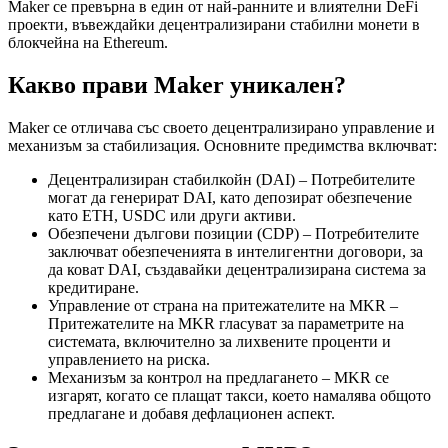
Maker се превърна в един от най-ранните и влиятелни DeFi
проекти, въвеждайки децентрализирани стабилни монети в
блокчейна на Ethereum.
Какво прави Maker уникален?
Maker се отличава със своето децентрализирано управление и
механизъм за стабилизация. Основните предимства включват:
Децентрализиран стабилкойн (DAI) – Потребителите
могат да генерират DAI, като депозират обезпечение
като ETH, USDC или други активи.
Обезпечени дългови позиции (CDP) – Потребителите
заключват обезпеченията в интелигентни договори, за
да коват DAI, създавайки децентрализирана система за
кредитиране.
Управление от страна на притежателите на MKR –
Притежателите на MKR гласуват за параметрите на
системата, включително за лихвените проценти и
управлението на риска.
Механизъм за контрол на предлагането – MKR се
изгарят, когато се плащат такси, което намалява общото
предлагане и добавя дефлационен аспект.