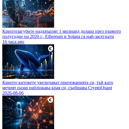
Криптозагубите надхвърлят 1 милиард долара през първото
полугодие на 2026 г., Ethereum и Solana са най-засегнати
16 часа ago
Крипто китовете увеличават притежанията си, тъй като
мечият пазар наближава края си, съобщава CryptoQuant
2026-08-06