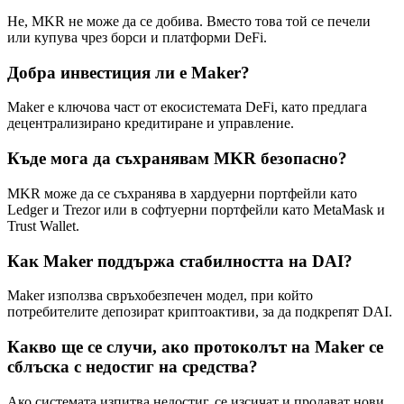
Не, MKR не може да се добива. Вместо това той се печели
или купува чрез борси и платформи DeFi.
Добра инвестиция ли е Maker?
Maker е ключова част от екосистемата DeFi, като предлага
децентрализирано кредитиране и управление.
Къде мога да съхранявам MKR безопасно?
MKR може да се съхранява в хардуерни портфейли като
Ledger и Trezor или в софтуерни портфейли като MetaMask и
Trust Wallet.
Как Maker поддържа стабилността на DAI?
Maker използва свръхобезпечен модел, при който
потребителите депозират криптоактиви, за да подкрепят DAI.
Какво ще се случи, ако протоколът на Maker се
сблъска с недостиг на средства?
Ако системата изпитва недостиг, се изсичат и продават нови