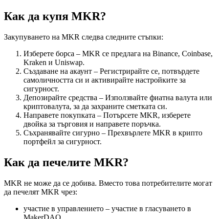
Как да купя MKR?
Закупуването на MKR следва следните стъпки:
Изберете борса – MKR се предлага на Binance, Coinbase,
Kraken и Uniswap.
Създаване на акаунт – Регистрирайте се, потвърдете
самоличността си и активирайте настройките за
сигурност.
Депозирайте средства – Използвайте фиатна валута или
криптовалута, за да захраните сметката си.
Направете покупката – Потърсете MKR, изберете
двойка за търговия и направете поръчка.
Съхранявайте сигурно – Прехвърлете MKR в крипто
портфейл за сигурност.
Как да печелите MKR?
MKR не може да се добива. Вместо това потребителите могат
да печелят MKR чрез:
участие в управлението – участие в гласуването в
MakerDAO.