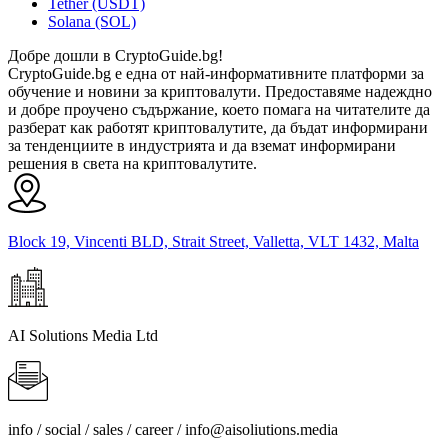
Tether (USDT)
Solana (SOL)
Добре дошли в CryptoGuide.bg!
CryptoGuide.bg е една от най-информативните платформи за
обучение и новини за криптовалути. Предоставяме надеждно
и добре проучено съдържание, което помага на читателите да
разберат как работят криптовалутите, да бъдат информирани
за тенденциите в индустрията и да вземат информирани
решения в света на криптовалутите.
Block 19, Vincenti BLD, Strait Street, Valletta, VLT 1432, Malta
AI Solutions Media Ltd
info / social / sales / career /
info@aisoliutions.media