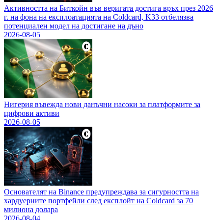
Активността на Биткойн във веригата достига връх през 2026
г. на фона на експлоатацията на Coldcard, K33 отбелязва
потенциален модел на достигане на дъно
2026-08-05
Нигерия въвежда нови данъчни насоки за платформите за
цифрови активи
2026-08-05
Основателят на Binance предупреждава за сигурността на
хардуерните портфейли след експлойт на Coldcard за 70
милиона долара
2026-08-04