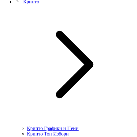
Крипто
Крипто Графики и Цени
Крипто Топ Избори