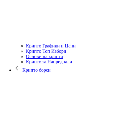
Крипто Графики и Цени
Крипто Топ Избори
Основи на крипто
Крипто за Напреднали
Крипто борси