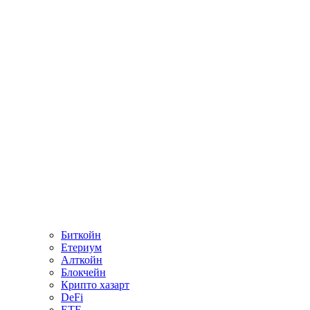
Биткойн
Етериум
Алткойн
Блокчейн
Крипто хазарт
DeFi
ETF