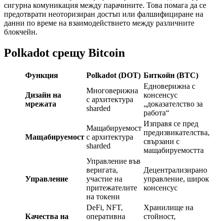
сигурна комуникация между парачините. Това помага да се
предотврати неоторизиран достъп или фалшифициране на
данни по време на взаимодействието между различните
блокчейн.
Polkadot срещу Bitcoin
Функция
Polkadot (DOT)
Биткойн (BTC)
Едноверижна с
Многоверижна
Дизайн на
консенсус
с архитектура
мрежата
„доказателство за
sharded
работа“
Изправя се пред
Мащабируемост
предизвикателства,
Мащабируемост
с архитектура
свързани с
sharded
мащабируемостта
Управление във
веригата,
Децентрализирано
Управление
участие на
управление, широк
притежателите
консенсус
на токени
DeFi, NFT,
Хранилище на
Качества на
оперативна
стойност,