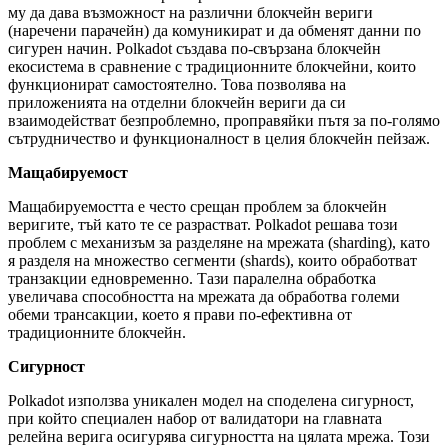
му да дава възможност на различни блокчейн вериги
(наречени парачейн) да комуникират и да обменят данни по
сигурен начин. Polkadot създава по-свързана блокчейн
екосистема в сравнение с традиционните блокчейни, които
функционират самостоятелно. Това позволява на
приложенията на отделни блокчейн вериги да си
взаимодействат безпроблемно, проправяйки пътя за по-голямо
сътрудничество и функционалност в целия блокчейн пейзаж.
Мащабируемост
Мащабируемостта е често срещан проблем за блокчейн
веригите, тъй като те се разрастват. Polkadot решава този
проблем с механизъм за разделяне на мрежата (sharding), като
я разделя на множество сегменти (shards), които обработват
транзакции едновременно. Тази паралелна обработка
увеличава способността на мрежата да обработва големи
обеми трансакции, което я прави по-ефективна от
традиционните блокчейн.
Сигурност
Polkadot използва уникален модел на споделена сигурност,
при който специален набор от валидатори на главната
релейна верига осигурява сигурността на цялата мрежа. Този