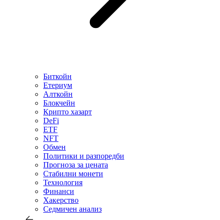
Биткойн
Етериум
Алткойн
Блокчейн
Крипто хазарт
DeFi
ETF
NFT
Обмен
Политики и разпоредби
Прогноза за цената
Стабилни монети
Технология
Финанси
Хакерство
Седмичен анализ