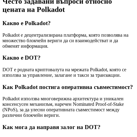
Често задавани въпроси относно
цената на Polkadot
Какво е Polkadot?
Polkadot е децентрализирана платформа, която позволява на
множество блокчейн вериги да си взаимодействат и да
обменят информация.
Какво е DOT?
DOT е родната криптовалута на мрежата Polkadot, която се
използва за управление, залагане и такси за транзакции.
Как Polkadot постига оперативна съвместимост?
Polkadot използва многоверижна архитектура и уникален
консенсусен механизъм, наречен Nominated Proof-of-Stake
(NPoS), за да улесни оперативната съвместимост между
различни блокчейн вериги.
Как мога да направя залог на DOT?