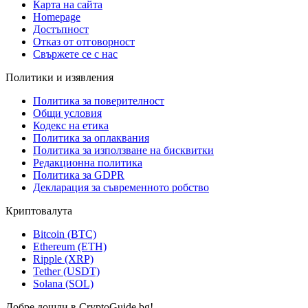
Карта на сайта
Homepage
Достъпност
Отказ от отговорност
Свържете се с нас
Политики и изявления
Политика за поверителност
Общи условия
Кодекс на етика
Политика за оплаквания
Политика за използване на бисквитки
Редакционна политика
Политика за GDPR
Декларация за съвременното робство
Криптовалута
Bitcoin (BTC)
Ethereum (ETH)
Ripple (XRP)
Tether (USDT)
Solana (SOL)
Добре дошли в CryptoGuide.bg!