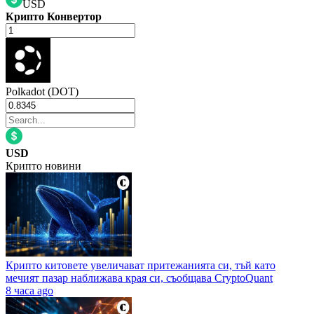
USD
Крипто Конвертор
Polkadot (DOT)
USD
Крипто новини
Крипто китовете увеличават притежанията си, тъй като
мечият пазар наближава края си, съобщава CryptoQuant
8 часа ago