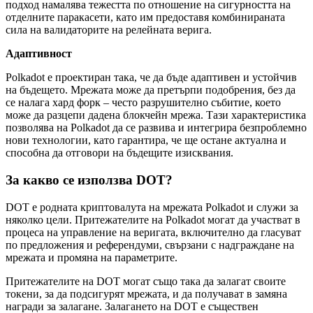
подход намалява тежестта по отношение на сигурността на
отделните паракасети, като им предоставя комбинираната
сила на валидаторите на релейната верига.
Адаптивност
Polkadot е проектиран така, че да бъде адаптивен и устойчив
на бъдещето. Мрежата може да претърпи подобрения, без да
се налага хард форк – често разрушително събитие, което
може да разцепи дадена блокчейн мрежа. Тази характеристика
позволява на Polkadot да се развива и интегрира безпроблемно
нови технологии, като гарантира, че ще остане актуална и
способна да отговори на бъдещите изисквания.
За какво се използва DOT?
DOT е родната криптовалута на мрежата Polkadot и служи за
няколко цели. Притежателите на Polkadot могат да участват в
процеса на управление на веригата, включително да гласуват
по предложения и референдуми, свързани с надграждане на
мрежата и промяна на параметрите.
Притежателите на DOT могат също така да залагат своите
токени, за да подсигурят мрежата, и да получават в замяна
награди за залагане. Залагането на DOT е съществен