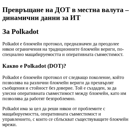
Превръщане на ДОТ в местна валута –
динамични данни за ИТ
За Polkadot
Polkadot е блокчейн протокол, предназначен да преодолее
някои ограничения на традиционните блокчейн вериги, по-
специално мащабируемостта и оперативната съвместимост.
Какво е Polkadot (DOT)?
Polkadot е блокчейн протокол от следващо поколение, който
позволява на различни блокчейн вериги да прехвърлят
съобщения и стойност без доверие. Той е създаден, за да
улесни оперативната съвместимост между блокчейн, като им
позволява да работят безпроблемно.
Polkadot има за цел да реши някои от проблемите с
мащабируемостта, оперативната съвместимост и
управлението, с които се сблъскват съществуващите блокчейн
мрежи.