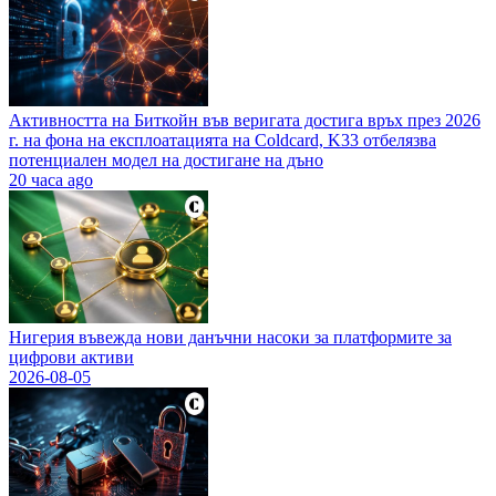
Активността на Биткойн във веригата достига връх през 2026
г. на фона на експлоатацията на Coldcard, K33 отбелязва
потенциален модел на достигане на дъно
20 часа ago
Нигерия въвежда нови данъчни насоки за платформите за
цифрови активи
2026-08-05