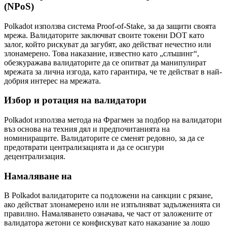
(NPoS)
Polkadot използва система Proof-of-Stake, за да защити своята
мрежа. Валидаторите заключват своите токени DOT като
залог, който рискуват да загубят, ако действат нечестно или
злонамерено. Това наказание, известно като „слъшинг“,
обезкуражава валидаторите да се опитват да манипулират
мрежата за лична изгода, като гарантира, че те действат в най-
добрия интерес на мрежата.
Избор и ротация на валидатори
Polkadot използва метода на Фрагмен за подбор на валидатори
въз основа на техния дял и предпочитанията на
номиниращите. Валидаторите се сменят редовно, за да се
предотврати централизацията и да се осигури
децентрализация.
Намаляване на
В Polkadot валидаторите са подложени на санкции с рязане,
ако действат злонамерено или не изпълняват задълженията си
правилно. Намаляването означава, че част от заложените от
валидатора жетони се конфискуват като наказание за лошо