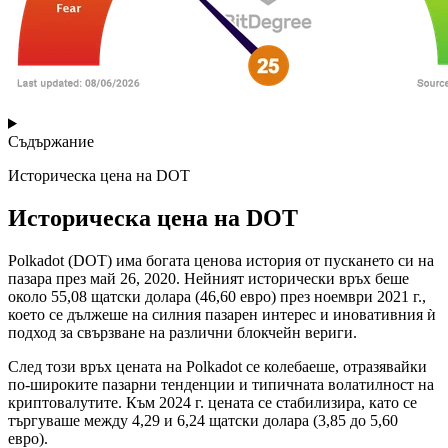
Съдържание
Историческа цена на DOT
Историческа цена на DOT
Polkadot (DOT) има богата ценова история от пускането си на
пазара през май 26, 2020. Нейният исторически връх беше
около 55,08 щатски долара (46,60 евро) през ноември 2021 г.,
което се дължеше на силния пазарен интерес и иновативния ѝ
подход за свързване на различни блокчейн вериги.
След този връх цената на Polkadot се колебаеше, отразявайки
по-широките пазарни тенденции и типичната волатилност на
криптовалутите. Към 2024 г. цената се стабилизира, като се
търгуваше между 4,29 и 6,24 щатски долара (3,85 до 5,60
евро).