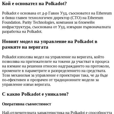
Кой е основател на Polkadot?
Polkadot е основана от д-р Гавин Ууд, съосновател на Ethereum
и бивш главен технологичен директор (CTO) на Ethereum
Foundation. Parity Technologies, компания за блокчейн
инфраструктура, съоснована от Ууд, извърши първоначалната
разработка на Polkadot.
Новият модел на управление на Polkadot в
рамките на веригата
Polkadot използва модел на управление на веригата, който
позволява на притежателите на токени да участват в процеса
на вземане на решения относно надграждането на протоколи,
промените в параметрите и разпределението на средствата.
Този механизъм за управление е проектиран така, че да бъде
по-ефективен и прозрачен от традиционните модели за
управление извън веригата.
С какво Polkadot е уникален?
Оперативна съвместимост
Най-отличителната характеристика на Polkadot е способността