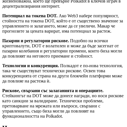
жизненоважна, което ще превърне Polkadot в ключов играч в
децентрализирания интернет.
Потенциал на токена DOT.
Ако Web3 набере популярност,
стойността на токена DOT, който е от съществено значение за
управлението и залагането, може да се увеличи. Макар че
прогнозите за цената варират, има потенциал за растеж.
Пазарни и регулаторни рискове.
Подобно на всички
криптовалути, DOT е волатилен и може да бъде засегнат от
пазарни колебания и регулаторни промени, които биха могли
да повлияят на неговото приемане и стойност.
Технологии и конкуренция.
Полкадот е по-нова технология,
така че съществуват технически рискове. Освен това
конкуренцията от страна на други блокчейн платформи може
да повлияе на растежа ѝ.
Рискове, свързани със залаганията и операциите.
Стейкингът на DOT може да донесе награди, но носи рискове
като санкции за валидиране. Технически проблеми,
претоварване на мрежата или въпроси, свързани с
управлението, също биха могли да повлияят на
функционалността на Polkadot.