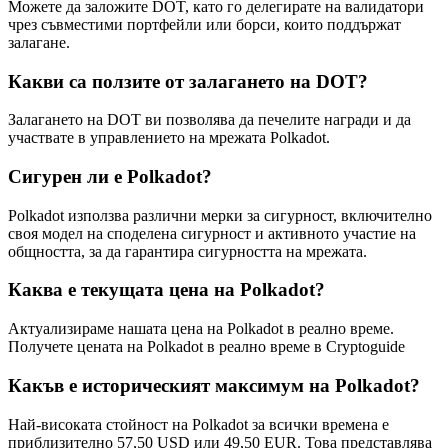
Можете да заложите DOT, като го делегирате на валидатори
чрез съвместими портфейли или борси, които поддържат
залагане.
Какви са ползите от залагането на DOT?
Залагането на DOT ви позволява да печелите награди и да
участвате в управлението на мрежата Polkadot.
Сигурен ли е Polkadot?
Polkadot използва различни мерки за сигурност, включително
своя модел на споделена сигурност и активното участие на
общността, за да гарантира сигурността на мрежата.
Каква е текущата цена на Polkadot?
Актуализираме нашата цена на Polkadot в реално време.
Получете цената на Polkadot в реално време в Cryptoguide
Какъв е историческият максимум на Polkadot?
Най-високата стойност на Polkadot за всички времена е
приблизително 57,50 USD или 49,50 EUR. Това представлява