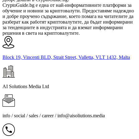
CryptoGuide.bg е една от най-информативните платформи за
обучение и новини за криптовалути. Предоставяме надеждно
и добре проучено съдържание, което помага на читателите да
разберат как работят криптовалутите, да бъдат информирани
за тенденциите в индустрията и да вземат информирани
решения в света на криптовалутите.
Block 19, Vincenti BLD, Strait Street, Valletta, VLT 1432, Malta
AI Solutions Media Ltd
info / social / sales / career /
info@aisoliutions.media