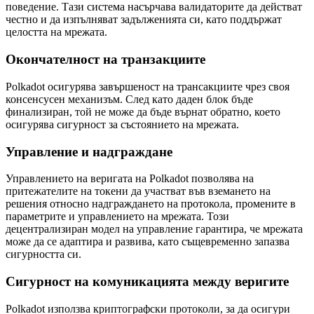
поведение. Тази система насърчава валидаторите да действат
честно и да изпълняват задълженията си, като поддържат
целостта на мрежата.
Окончателност на транзакциите
Polkadot осигурява завършеност на трансакциите чрез своя
консенсусен механизъм. След като даден блок бъде
финализиран, той не може да бъде върнат обратно, което
осигурява сигурност за състоянието на мрежата.
Управление и надграждане
Управлението на веригата на Polkadot позволява на
притежателите на токени да участват във вземането на
решения относно надграждането на протокола, промените в
параметрите и управлението на мрежата. Този
децентрализиран модел на управление гарантира, че мрежата
може да се адаптира и развива, като същевременно запазва
сигурността си.
Сигурност на комуникацията между веригите
Polkadot използва криптографски протоколи, за да осигури