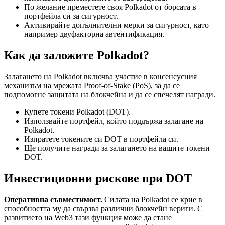
По желание преместете своя Polkadot от борсата в
портфейла си за сигурност.
Активирайте допълнителни мерки за сигурност, като
например двуфакторна автентификация.
Как да заложите Polkadot?
Залагането на Polkadot включва участие в консенсусния
механизъм на мрежата Proof-of-Stake (PoS), за да се
подпомогне защитата на блокчейна и да се спечелят награди.
Купете токени Polkadot (DOT).
Използвайте портфейл, който поддържа залагане на
Polkadot.
Изпратете токените си DOT в портфейла си.
Ще получите награди за залагането на вашите токени
DOT.
Инвестиционни рискове при DOT
Оперативна съвместимост.
Силата на Polkadot се крие в
способността му да свързва различни блокчейн вериги. С
развитието на Web3 тази функция може да стане