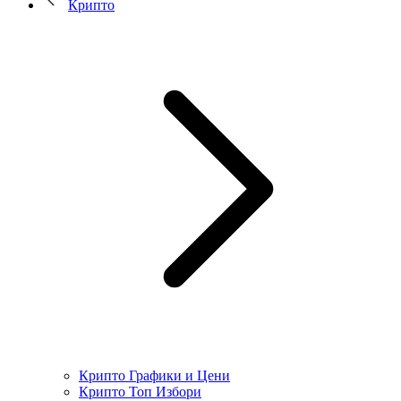
Крипто
Крипто Графики и Цени
Крипто Топ Избори