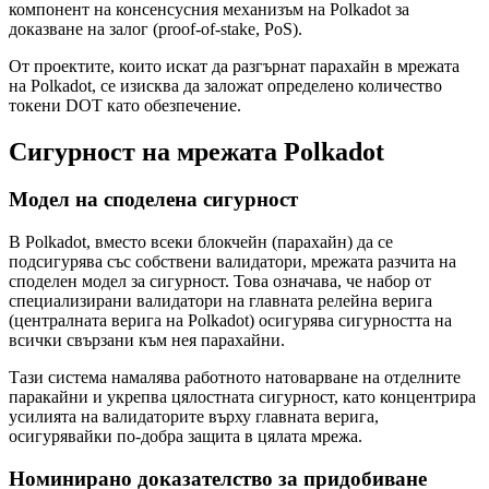
компонент на консенсусния механизъм на Polkadot за
доказване на залог (proof-of-stake, PoS).
От проектите, които искат да разгърнат парахайн в мрежата
на Polkadot, се изисква да заложат определено количество
токени DOT като обезпечение.
Сигурност на мрежата Polkadot
Модел на споделена сигурност
В Polkadot, вместо всеки блокчейн (парахайн) да се
подсигурява със собствени валидатори, мрежата разчита на
споделен модел за сигурност. Това означава, че набор от
специализирани валидатори на главната релейна верига
(централната верига на Polkadot) осигурява сигурността на
всички свързани към нея парахайни.
Тази система намалява работното натоварване на отделните
паракайни и укрепва цялостната сигурност, като концентрира
усилията на валидаторите върху главната верига,
осигурявайки по-добра защита в цялата мрежа.
Номинирано доказателство за придобиване