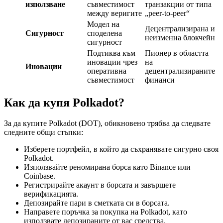
използване
съвместимост
транзакции от типа
между веригите
„peer-to-peer“
Модел на
Децентрализирана и
Сигурност
споделена
неизменна блокчейн
сигурност
Подтиква към
Пионер в областта
иновации чрез
на
Иновации
оперативна
децентрализираните
съвместимост
финанси
Как да купя Polkadot?
За да купите Polkadot (DOT), обикновено трябва да следвате
следните общи стъпки:
Изберете портфейл, в който да съхранявате сигурно своя
Polkadot.
Използвайте реномирана борса като Binance или
Coinbase.
Регистрирайте акаунт в борсата и завършете
верификацията.
Депозирайте пари в сметката си в борсата.
Направете поръчка за покупка на Polkadot, като
използвате депозираните от вас средства.