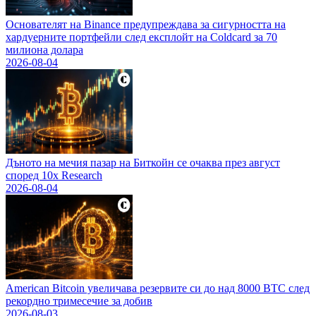
Основателят на Binance предупреждава за сигурността на
хардуерните портфейли след експлойт на Coldcard за 70
милиона долара
2026-08-04
Дъното на мечия пазар на Биткойн се очаква през август
според 10x Research
2026-08-04
American Bitcoin увеличава резервите си до над 8000 BTC след
рекордно тримесечие за добив
2026-08-03