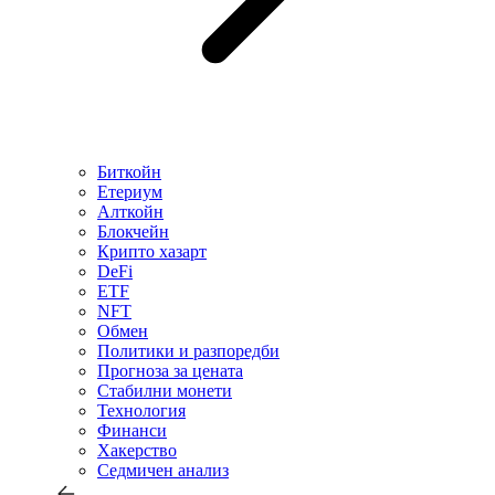
Биткойн
Етериум
Алткойн
Блокчейн
Крипто хазарт
DeFi
ETF
NFT
Обмен
Политики и разпоредби
Прогноза за цената
Стабилни монети
Технология
Финанси
Хакерство
Седмичен анализ