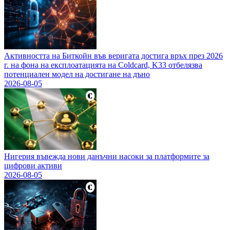
Активността на Биткойн във веригата достига връх през 2026
г. на фона на експлоатацията на Coldcard, K33 отбелязва
потенциален модел на достигане на дъно
2026-08-05
Нигерия въвежда нови данъчни насоки за платформите за
цифрови активи
2026-08-05