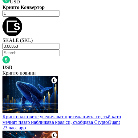
USD
Крипто Конвертор
SKALE (SKL)
USD
Крипто новини
Крипто китовете увеличават притежанията си, тъй като
мечият пазар наближава края си, съобщава CryptoQuant
23 часа ago