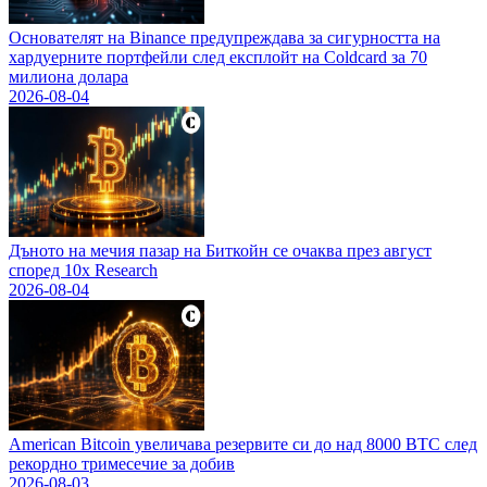
Основателят на Binance предупреждава за сигурността на
хардуерните портфейли след експлойт на Coldcard за 70
милиона долара
2026-08-04
Дъното на мечия пазар на Биткойн се очаква през август
според 10x Research
2026-08-04
American Bitcoin увеличава резервите си до над 8000 BTC след
рекордно тримесечие за добив
2026-08-03