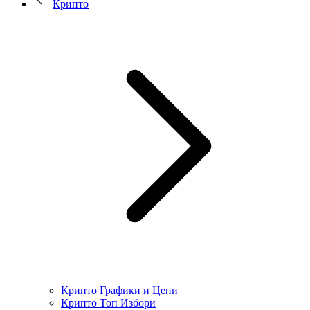
Крипто
Крипто Графики и Цени
Крипто Топ Избори