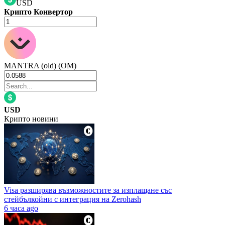
USD
Крипто Конвертор
MANTRA (old) (OM)
USD
Крипто новини
Visa разширява възможностите за изплащане със
стейбълкойни с интеграция на Zerohash
6 часа ago