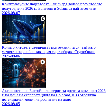
Криптозагубите надхвърлят 1 милиард долара през първото
полугодие на 2026 г., Ethereum и Solana са най-засегнати
2026-08-07
Крипто китовете увеличават притежанията си, тъй като
мечият пазар наближава края си, съобщава CryptoQuant
2026-08-06
Активността на Биткойн във веригата достига връх през 2026
г. на фона на експлоатацията на Coldcard, K33 отбелязва
потенциален модел на достигане на дъно
2026-08-05