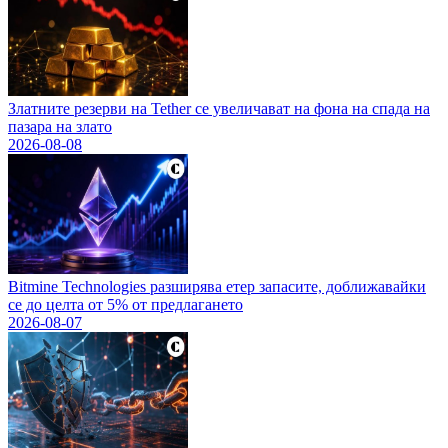
Златните резерви на Tether се увеличават на фона на спада на
пазара на злато
2026-08-08
Bitmine Technologies разширява етер запасите, доближавайки
се до целта от 5% от предлагането
2026-08-07