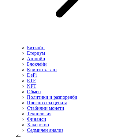
Биткойн
Етериум
Алткойн
Блокчейн
Крипто хазарт
DeFi
ETF
NFT
Обмен
Политики и разпоредби
Прогноза за цената
Стабилни монети
Технология
Финанси
Хакерство
Седмичен анализ