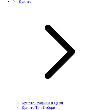
Крипто
Крипто Графики и Цени
Крипто Топ Избори