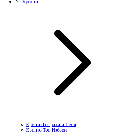
Крипто
Крипто Графики и Цени
Крипто Топ Избори