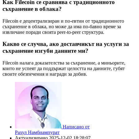
Как Filecoin се сравнява с традиционното
съхранение в облака?
Filecoin е децентрализиран и по-евтин от традиционното
съхранение в облака, но може да има по-бавно време за
извличане поради своята peer-to-peer структура.
Какво се случва, ако доставчикът на услуги за
съхранение изгуби данните ми?
Filecoin налага доказателства за съхранение, а миньорите,
които не успеят да поддържат целостта на данните, губят
своите обезпечения и награди за добив.
Написано от
Рахул Намбиампурат
Актуализирано
2025-12-02 18:28:07