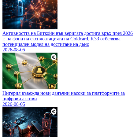
Активността на Биткойн във веригата достига връх през 2026
г. на фона на експлоатацията на Coldcard, K33 отбелязва
потенциален модел на достигане на дъно
2026-08-05
Нигерия въвежда нови данъчни насоки за платформите за
цифрови активи
2026-08-05