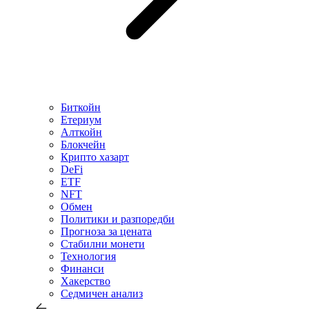
Биткойн
Етериум
Алткойн
Блокчейн
Крипто хазарт
DeFi
ETF
NFT
Обмен
Политики и разпоредби
Прогноза за цената
Стабилни монети
Технология
Финанси
Хакерство
Седмичен анализ