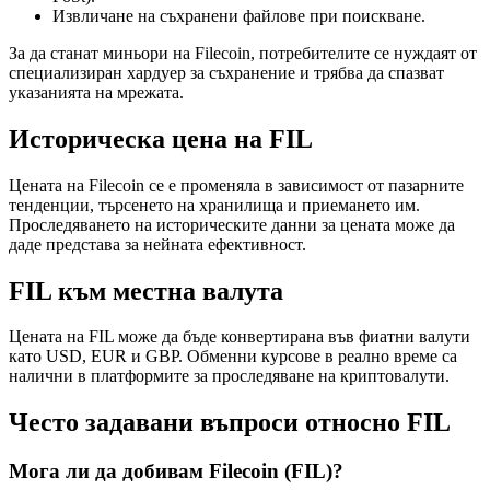
Извличане на съхранени файлове при поискване.
За да станат миньори на Filecoin, потребителите се нуждаят от
специализиран хардуер за съхранение и трябва да спазват
указанията на мрежата.
Историческа цена на FIL
Цената на Filecoin се е променяла в зависимост от пазарните
тенденции, търсенето на хранилища и приемането им.
Проследяването на историческите данни за цената може да
даде представа за нейната ефективност.
FIL към местна валута
Цената на FIL може да бъде конвертирана във фиатни валути
като USD, EUR и GBP. Обменни курсове в реално време са
налични в платформите за проследяване на криптовалути.
Често задавани въпроси относно FIL
Мога ли да добивам Filecoin (FIL)?