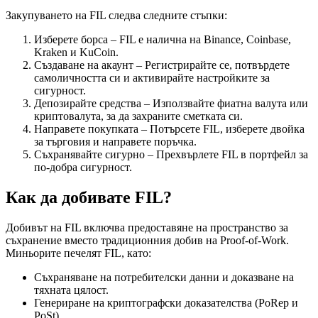
Закупуването на FIL следва следните стъпки:
Изберете борса – FIL е налична на Binance, Coinbase,
Kraken и KuCoin.
Създаване на акаунт – Регистрирайте се, потвърдете
самоличността си и активирайте настройките за
сигурност.
Депозирайте средства – Използвайте фиатна валута или
криптовалута, за да захраните сметката си.
Направете покупката – Потърсете FIL, изберете двойка
за търговия и направете поръчка.
Съхранявайте сигурно – Прехвърлете FIL в портфейл за
по-добра сигурност.
Как да добивате FIL?
Добивът на FIL включва предоставяне на пространство за
съхранение вместо традиционния добив на Proof-of-Work.
Миньорите печелят FIL, като:
Съхраняване на потребителски данни и доказване на
тяхната цялост.
Генериране на криптографски доказателства (PoRep и
PoSt).