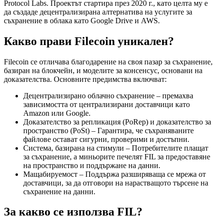
Protocol Labs. Проектът стартира през 2020 г., като целта му е
да създаде децентрализирана алтернатива на услугите за
съхранение в облака като Google Drive и AWS.
Какво прави Filecoin уникален?
Filecoin се отличава благодарение на своя пазар за съхранение,
базиран на блокчейн, и моделите за консенсус, основани на
доказателства. Основните предимства включват:
Децентрализирано облачно съхранение – премахва
зависимостта от централизирани доставчици като
Amazon или Google.
Доказателство за репликация (PoRep) и доказателство за
пространство (PoSt) – Гарантира, че съхраняваните
файлове остават сигурни, проверими и достъпни.
Система, базирана на стимули – Потребителите плащат
за съхранение, а миньорите печелят FIL за предоставяне
на пространство и поддържане на данни.
Мащабируемост – Поддържа разширяваща се мрежа от
доставчици, за да отговори на нарастващото търсене на
съхранение на данни.
За какво се използва FIL?