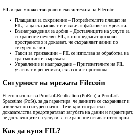
FIL играе множество роли в екосистемата на Filecoin:
Плащания за съхранение – Потребителите плащат на
FIL, за да съхраняват и извличат файлове от мрежата.
Възнаграждения за добив – Доставчиците на услуги за
съхранение печелят FIL, като предлагат дисково
пространство и доказват, че съхраняват данни по
сигурен начин.
Такси за транзакции – FIL се използва за обработка на
транзакциите в мрежата.
Управление и надграждане – Притежателите на FIL
участват в решенията, свързани с протокола.
Сигурност на мрежата Filecoin
Filecoin използва Proof-of-Replication (PoRep) и Proof-of-
Spacetime (PoSt), за да гарантира, че данните се съхраняват и
извличат по сигурен начин. Тези криптографски
доказателства предотвратяват загубата на данни и гарантират,
че доставчиците на услуги за съхранение остават отговорни.
Как да купя FIL?