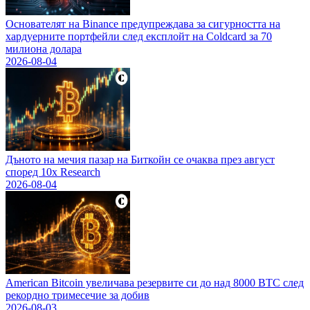
Основателят на Binance предупреждава за сигурността на
хардуерните портфейли след експлойт на Coldcard за 70
милиона долара
2026-08-04
Дъното на мечия пазар на Биткойн се очаква през август
според 10x Research
2026-08-04
American Bitcoin увеличава резервите си до над 8000 BTC след
рекордно тримесечие за добив
2026-08-03