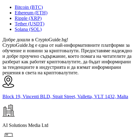
Bitcoin (BTC)
Ethereum (ETH)
Ripple (XRP)
Tether (USDT)
Solana (SOL)
Добре дошли в CryptoGuide.bg!
CryptoGuide.bg е една от най-информативните платформи за
обучение и новини за криптовалути. Предоставяме надеждно
и добре проучено съдържание, което помага на читателите да
разберат как работят криптовалутите, да бъдат информирани
за тенденциите в индустрията и да вземат информирани
решения в света на криптовалутите.
Block 19, Vincenti BLD, Strait Street, Valletta, VLT 1432, Malta
AI Solutions Media Ltd