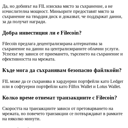
Да, но добивът на FIL изисква място за съхранение, а не
изчислителна мощност. Миньорите предоставят място за
съхранение на твърдия диск и доказват, че поддържат данни,
за да получат награди.
Добра инвестиция ли е Filecoin?
Filecoin предлага децентрализирана алтернатива за
съхранение на данни на централизираните облачни услуги.
Успехът му зависи от приемането, търсенето на съхранение и
ефективността на мрежата.
Къде мога да съхранявам безопасно файлкойн?
FIL може да се съхранява в хардуерни портфейли като Ledger
или в софтуерни портфейли като Filfox Wallet и Lotus Wallet.
Колко време отнемат транзакциите с Filecoin?
Скоростта на транзакциите зависи от претоварването на
мрежата, но повечето транзакции се потвърждават в рамките
на няколко минути.