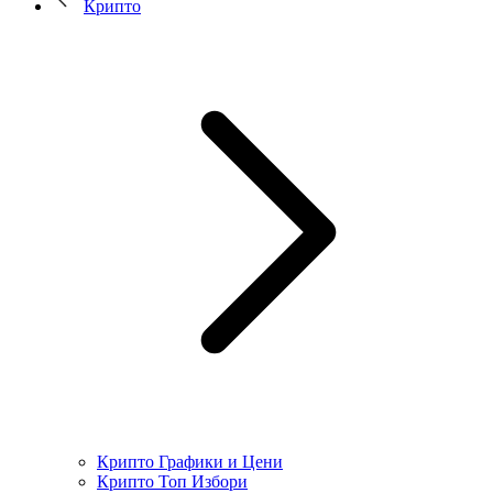
Крипто
Крипто Графики и Цени
Крипто Топ Избори