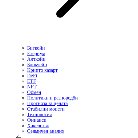
Биткойн
Етериум
Алткойн
Блокчейн
Крипто хазарт
DeFi
ETF
NFT
Обмен
Политики и разпоредби
Прогноза за цената
Стабилни монети
Технология
Финанси
Хакерство
Седмичен анализ