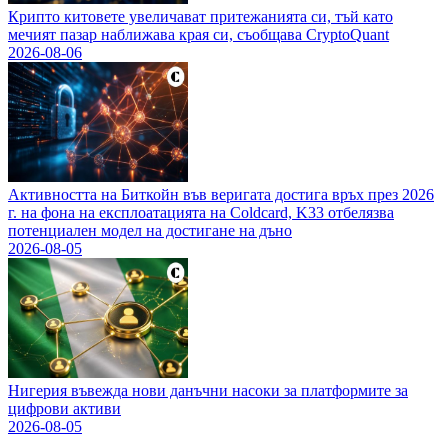
Крипто китовете увеличават притежанията си, тъй като
мечият пазар наближава края си, съобщава CryptoQuant
2026-08-06
Активността на Биткойн във веригата достига връх през 2026
г. на фона на експлоатацията на Coldcard, K33 отбелязва
потенциален модел на достигане на дъно
2026-08-05
Нигерия въвежда нови данъчни насоки за платформите за
цифрови активи
2026-08-05