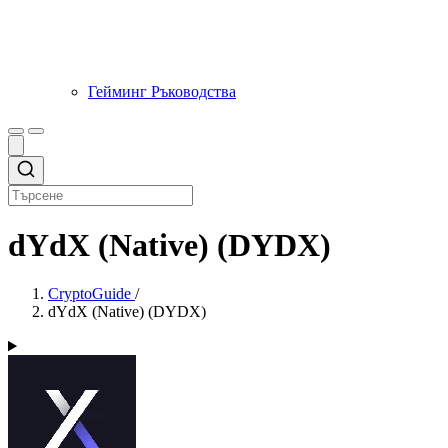
Гейминг Ръководства
dYdX (Native) (DYDX)
CryptoGuide
/
dYdX (Native) (DYDX)