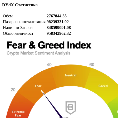
DYdX
Статистика
Обем
2767844.35
Пазарна капитализация
98239331.02
Налични Запаси
848599091.08
Общо наличност
958342962.32