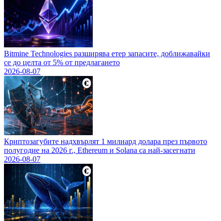
Bitmine Technologies разширява етер запасите, доближавайки
се до целта от 5% от предлагането
2026-08-07
Криптозагубите надхвърлят 1 милиард долара през първото
полугодие на 2026 г., Ethereum и Solana са най-засегнати
2026-08-07