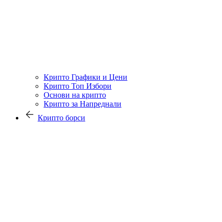
Крипто Графики и Цени
Крипто Топ Избори
Основи на крипто
Крипто за Напреднали
Крипто борси