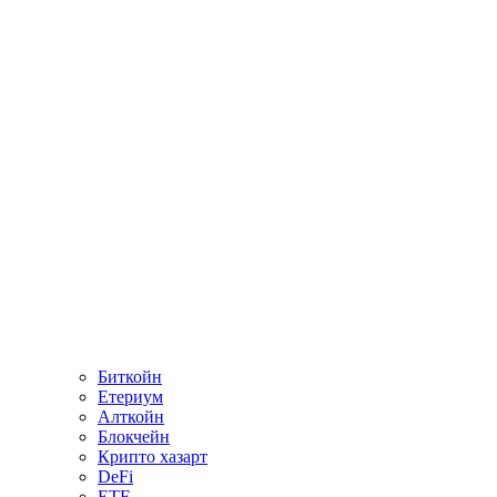
Биткойн
Етериум
Алткойн
Блокчейн
Крипто хазарт
DeFi
ETF