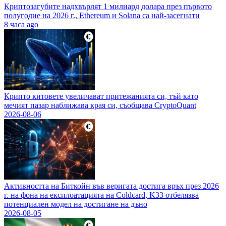
Криптозагубите надхвърлят 1 милиард долара през първото
полугодие на 2026 г., Ethereum и Solana са най-засегнати
8 часа ago
Крипто китовете увеличават притежанията си, тъй като
мечият пазар наближава края си, съобщава CryptoQuant
2026-08-06
Активността на Биткойн във веригата достига връх през 2026
г. на фона на експлоатацията на Coldcard, K33 отбелязва
потенциален модел на достигане на дъно
2026-08-05