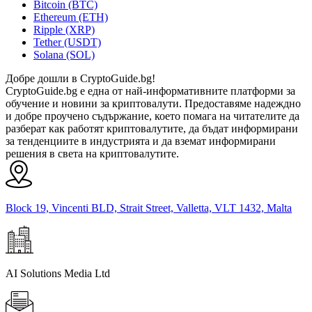
Bitcoin (BTC)
Ethereum (ETH)
Ripple (XRP)
Tether (USDT)
Solana (SOL)
Добре дошли в CryptoGuide.bg!
CryptoGuide.bg е една от най-информативните платформи за
обучение и новини за криптовалути. Предоставяме надеждно
и добре проучено съдържание, което помага на читателите да
разберат как работят криптовалутите, да бъдат информирани
за тенденциите в индустрията и да вземат информирани
решения в света на криптовалутите.
Block 19, Vincenti BLD, Strait Street, Valletta, VLT 1432, Malta
AI Solutions Media Ltd