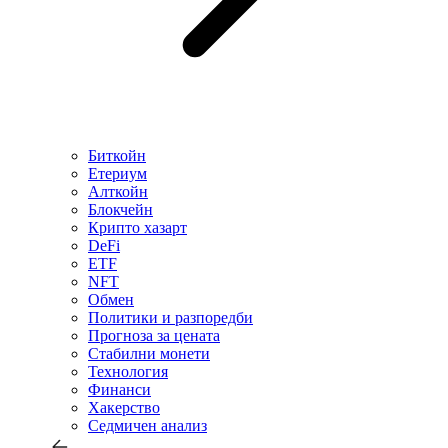
Биткойн
Етериум
Алткойн
Блокчейн
Крипто хазарт
DeFi
ETF
NFT
Обмен
Политики и разпоредби
Прогноза за цената
Стабилни монети
Технология
Финанси
Хакерство
Седмичен анализ