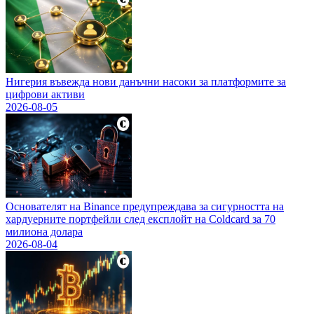
Нигерия въвежда нови данъчни насоки за платформите за
цифрови активи
2026-08-05
Основателят на Binance предупреждава за сигурността на
хардуерните портфейли след експлойт на Coldcard за 70
милиона долара
2026-08-04