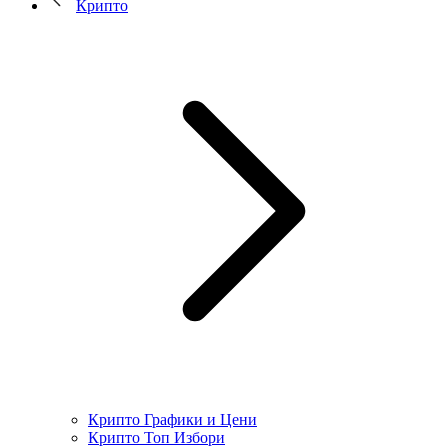
Крипто
Крипто Графики и Цени
Крипто Топ Избори