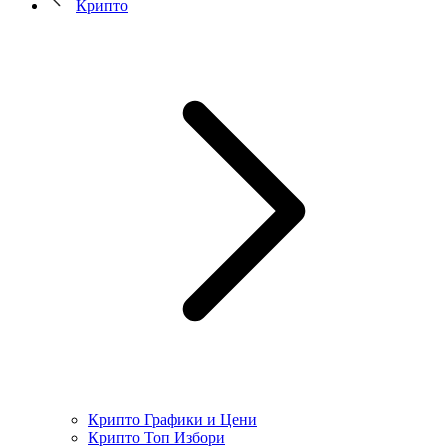
Крипто
Крипто Графики и Цени
Крипто Топ Избори