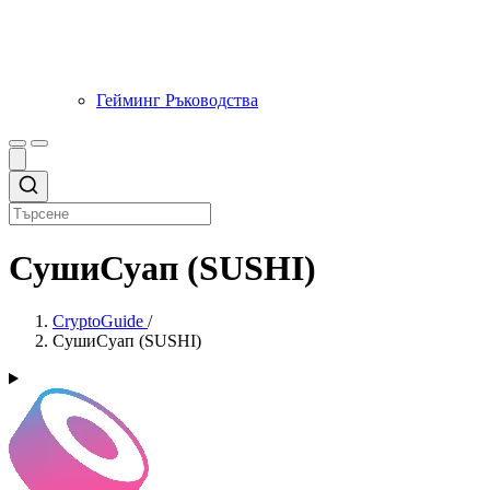
Гейминг Ръководства
СушиСуап (SUSHI)
CryptoGuide
/
СушиСуап (SUSHI)