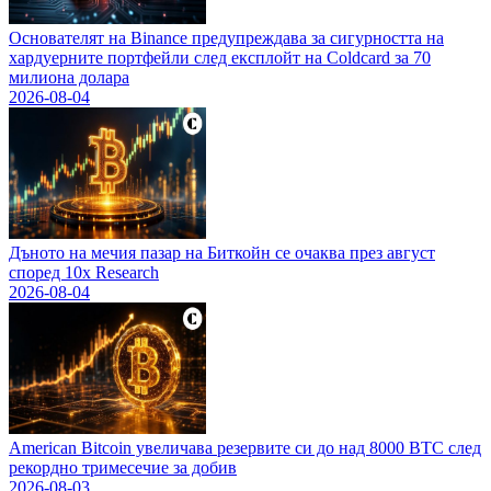
Основателят на Binance предупреждава за сигурността на
хардуерните портфейли след експлойт на Coldcard за 70
милиона долара
2026-08-04
Дъното на мечия пазар на Биткойн се очаква през август
според 10x Research
2026-08-04
American Bitcoin увеличава резервите си до над 8000 BTC след
рекордно тримесечие за добив
2026-08-03