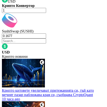
USD
Крипто Конвертор
SushiSwap (SUSHI)
USD
Крипто новини
Крипто китовете увеличават притежанията си, тъй като
мечият пазар наближава края си, съобщава CryptoQuant
10 часа ago