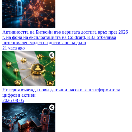
Активността на Биткойн във веригата достига връх през 2026
г. на фона на експлоатацията на Coldcard, K33 отбелязва
потенциален модел на достигане на дъно
21 часа ago
Нигерия въвежда нови данъчни насоки за платформите за
цифрови активи
2026-08-05