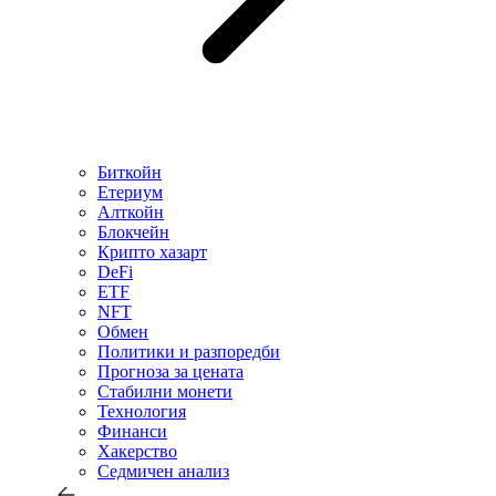
Биткойн
Етериум
Алткойн
Блокчейн
Крипто хазарт
DeFi
ETF
NFT
Обмен
Политики и разпоредби
Прогноза за цената
Стабилни монети
Технология
Финанси
Хакерство
Седмичен анализ