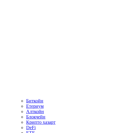
Биткойн
Етериум
Алткойн
Блокчейн
Крипто хазарт
DeFi
ETF