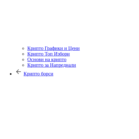
Крипто Графики и Цени
Крипто Топ Избори
Основи на крипто
Крипто за Напреднали
Крипто борси