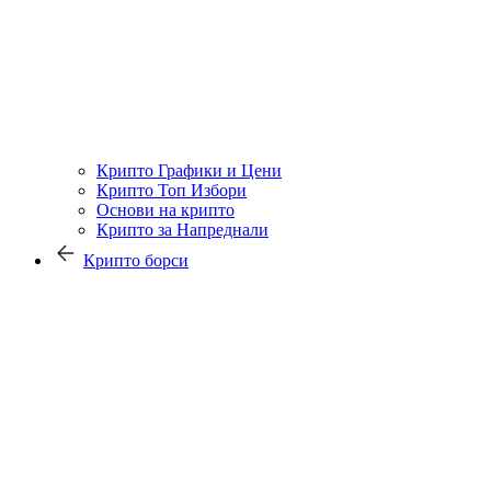
Крипто Графики и Цени
Крипто Топ Избори
Основи на крипто
Крипто за Напреднали
Крипто борси