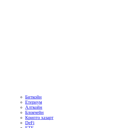
Биткойн
Етериум
Алткойн
Блокчейн
Крипто хазарт
DeFi
ETF