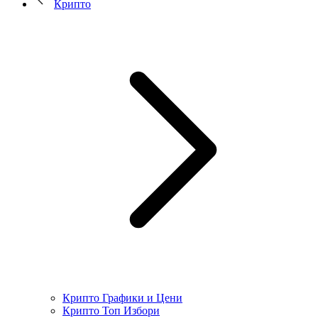
Крипто
Крипто Графики и Цени
Крипто Топ Избори