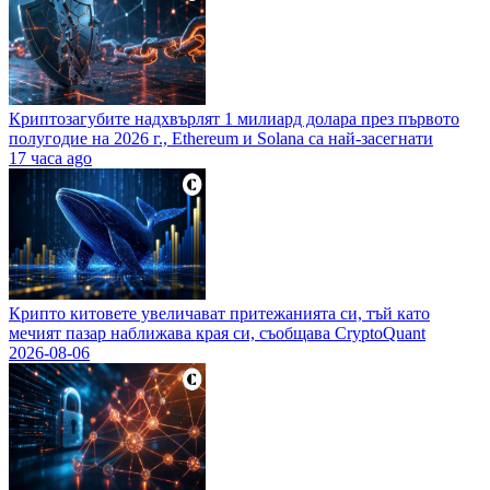
Криптозагубите надхвърлят 1 милиард долара през първото
полугодие на 2026 г., Ethereum и Solana са най-засегнати
17 часа ago
Крипто китовете увеличават притежанията си, тъй като
мечият пазар наближава края си, съобщава CryptoQuant
2026-08-06