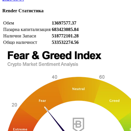
Render
Статистика
Обем
13697577.37
Пазарна капитализация
683423085.84
Налични Запаси
518772101.28
Общо наличност
533532274.56