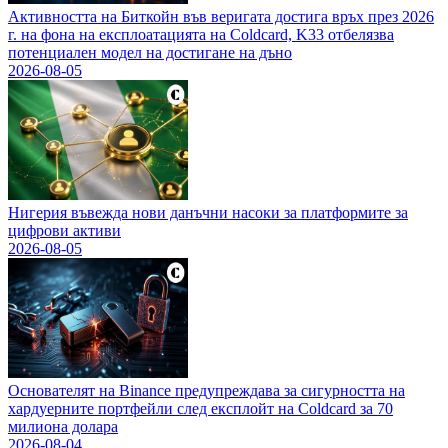
Активността на Биткойн във веригата достига връх през 2026
г. на фона на експлоатацията на Coldcard, K33 отбелязва
потенциален модел на достигане на дъно
2026-08-05
Нигерия въвежда нови данъчни насоки за платформите за
цифрови активи
2026-08-05
Основателят на Binance предупреждава за сигурността на
хардуерните портфейли след експлойт на Coldcard за 70
милиона долара
2026-08-04