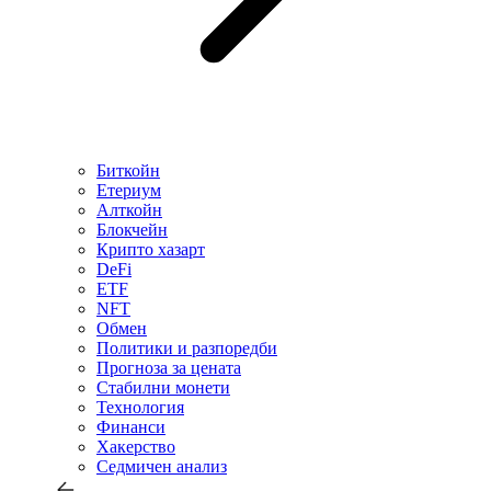
Биткойн
Етериум
Алткойн
Блокчейн
Крипто хазарт
DeFi
ETF
NFT
Обмен
Политики и разпоредби
Прогноза за цената
Стабилни монети
Технология
Финанси
Хакерство
Седмичен анализ