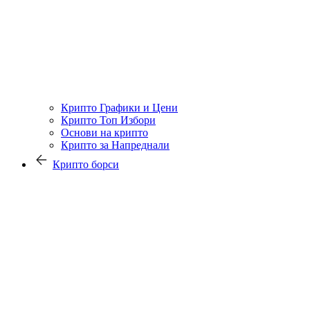
Крипто Графики и Цени
Крипто Топ Избори
Основи на крипто
Крипто за Напреднали
Крипто борси