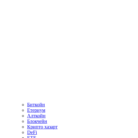
Биткойн
Етериум
Алткойн
Блокчейн
Крипто хазарт
DeFi
ETF