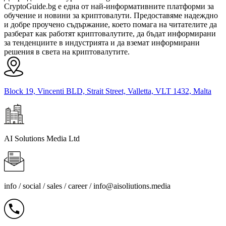
CryptoGuide.bg е една от най-информативните платформи за
обучение и новини за криптовалути. Предоставяме надеждно
и добре проучено съдържание, което помага на читателите да
разберат как работят криптовалутите, да бъдат информирани
за тенденциите в индустрията и да вземат информирани
решения в света на криптовалутите.
Block 19, Vincenti BLD, Strait Street, Valletta, VLT 1432, Malta
AI Solutions Media Ltd
info / social / sales / career /
info@aisoliutions.media