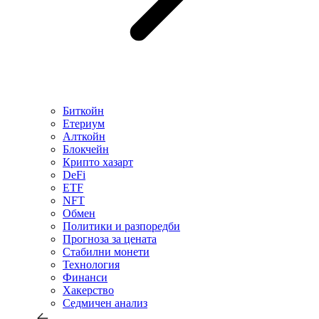
Биткойн
Етериум
Алткойн
Блокчейн
Крипто хазарт
DeFi
ETF
NFT
Обмен
Политики и разпоредби
Прогноза за цената
Стабилни монети
Технология
Финанси
Хакерство
Седмичен анализ