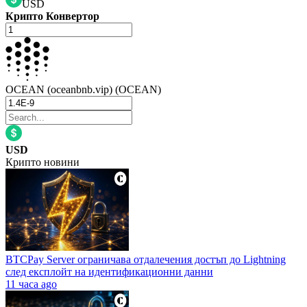
USD
Крипто Конвертор
OCEAN (oceanbnb.vip) (OCEAN)
USD
Крипто новини
BTCPay Server ограничава отдалечения достъп до Lightning
след експлойт на идентификационни данни
11 часа ago