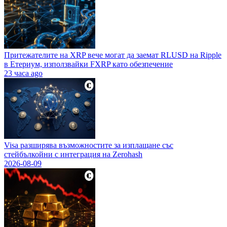
Притежателите на XRP вече могат да заемат RLUSD на Ripple
в Етериум, използвайки FXRP като обезпечение
23 часа ago
Visa разширява възможностите за изплащане със
стейбълкойни с интеграция на Zerohash
2026-08-09