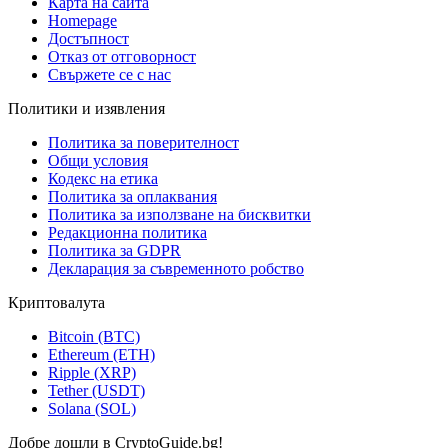
Карта на сайта
Homepage
Достъпност
Отказ от отговорност
Свържете се с нас
Политики и изявления
Политика за поверителност
Общи условия
Кодекс на етика
Политика за оплаквания
Политика за използване на бисквитки
Редакционна политика
Политика за GDPR
Декларация за съвременното робство
Криптовалута
Bitcoin (BTC)
Ethereum (ETH)
Ripple (XRP)
Tether (USDT)
Solana (SOL)
Добре дошли в CryptoGuide.bg!