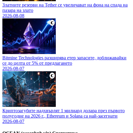
Златните резерви на Tether се увеличават на фона на спада на
пазара на злато
2026-08-08
Bitmine Technologies разширява етер запасите, доближавайки
се до целта от 5% от предлагането
2026-08-07
Криптозагубите надхвърлят 1 милиард долара през първото
полугодие на 2026 г., Ethereum и Solana са най-засегнати
2026-08-07