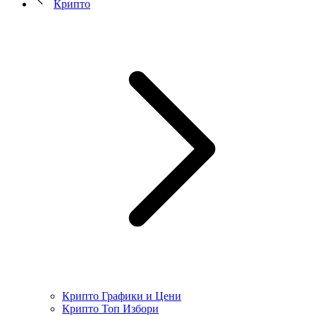
Крипто
Крипто Графики и Цени
Крипто Топ Избори