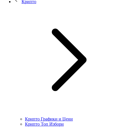
Крипто
Крипто Графики и Цени
Крипто Топ Избори