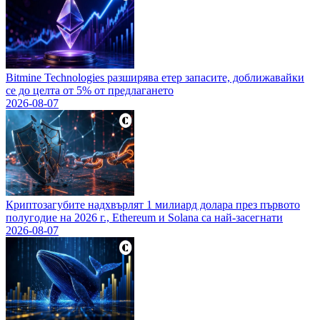
Bitmine Technologies разширява етер запасите, доближавайки
се до целта от 5% от предлагането
2026-08-07
Криптозагубите надхвърлят 1 милиард долара през първото
полугодие на 2026 г., Ethereum и Solana са най-засегнати
2026-08-07