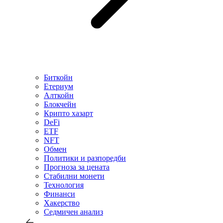
Биткойн
Етериум
Алткойн
Блокчейн
Крипто хазарт
DeFi
ETF
NFT
Обмен
Политики и разпоредби
Прогноза за цената
Стабилни монети
Технология
Финанси
Хакерство
Седмичен анализ