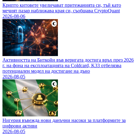
Крипто китовете увеличават притежанията си, тъй като
мечият пазар наближава края си, съобщава CryptoQuant
2026-08-06
Активността на Биткойн във веригата достига връх през 2026
г. на фона на експлоатацията на Coldcard, K33 отбелязва
потенциален модел на достигане на дъно
2026-08-05
Нигерия въвежда нови данъчни насоки за платформите за
цифрови активи
2026-08-05